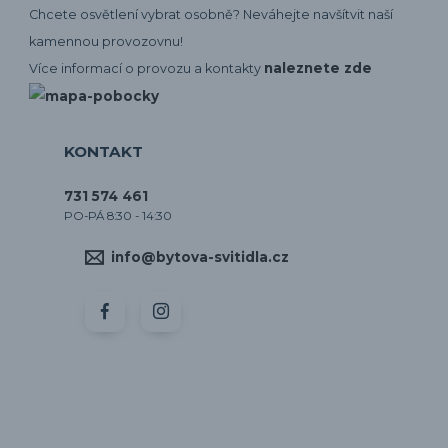
Chcete osvětlení vybrat osobně? Neváhejte navšítvit naší
kamennou provozovnu!
naleznete zde
Více informací o provozu a kontakty
KONTAKT
731 574 461
PO-PÁ 8:30 - 14:30
info@bytova-svitidla.cz
by CORA osvětlení
Vytvořeno na
Eshop-rychle.cz