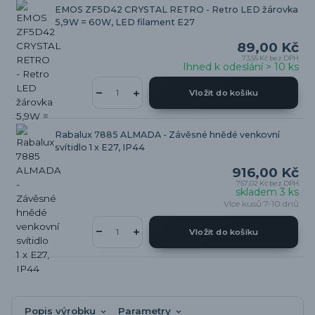
EMOS ZF5D42 CRYSTAL RETRO - Retro LED žárovka
5,9W = 60W, LED filament E27
89,00 Kč
73,55 Kč
bez DPH
Ihned k odeslání > 10 ks
Vložit do košíku
Rabalux 7885 ALMADA - Závěsné hnědé venkovní
svítidlo 1 x E27, IP44
916,00 Kč
757,02 Kč
bez DPH
skladem 3 ks
Více kusů 7-10 dnů
Vložit do košíku
Popis výrobku
Parametry