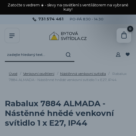
Zatočte s vedrem ☀️ - slevy na osvětlení s ventilátorem na vybrané
kusy!
731 574 461
PO-PÁ 8:30 - 14:30
0
Úvod
Venkovní osvětlení
Nástěnná venkovní svítidla
Rabalux
7884 ALMADA - Nástěnné hnědé venkovní svítidlo 1 x E27, IP44
Rabalux 7884 ALMADA -
Nástěnné hnědé venkovní
svítidlo 1 x E27, IP44