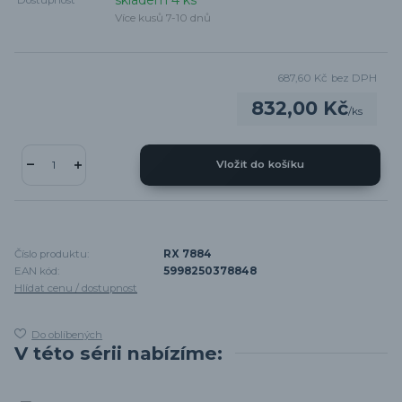
skladem 4 ks
Dostupnost
Více kusů 7-10 dnů
687,60 Kč
bez DPH
832,00 Kč
/
ks
Vložit do košíku
Číslo produktu:
RX 7884
EAN kód:
5998250378848
Hlídat cenu / dostupnost
Do oblíbených
V této sérii nabízíme: