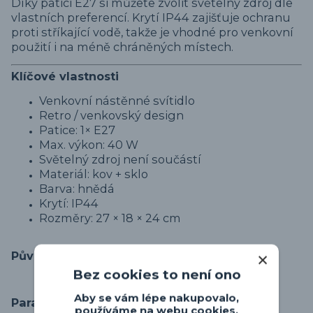
Díky patici E27 si můžete zvolit světelný zdroj dle
vlastních preferencí. Krytí IP44 zajišťuje ochranu
proti stříkající vodě, takže je vhodné pro venkovní
použití i na méně chráněných místech.
Klíčové vlastnosti
Venkovní nástěnné svítidlo
Retro / venkovský design
Patice: 1× E27
Max. výkon: 40 W
Světelný zdroj není součástí
Materiál: kov + sklo
Barva: hnědá
Krytí: IP44
Rozměry: 27 × 18 × 24 cm
Původ zboží
Bez cookies to není ono
Aby se vám lépe nakupovalo,
Parametry
používáme na webu cookies.