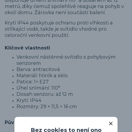
disponuje úhlem snímání 110° a dosahem až 12
metrů, díky čemuž spolehlivě reaguje na pohyb v
okolí domu. Žárovka není součástí balení.
Krytí IP44 poskytuje ochranu proti vlhkosti a
stříkající vodě, takže je svítidlo vhodné pro
celoroční venkovní použití.
Klíčové vlastnosti
Venkovní nástěnné svítidlo s pohybovým
senzorem
Barva: antracitová
Materiál: hliník a sklo
Patice: 1× E27
Úhel snímání: 110°
Dosah senzoru: až 12 m
Krytí: IP44
Rozměry: 29 × 11,5 × 16 cm
Původ zboží
Bez cookies to není ono