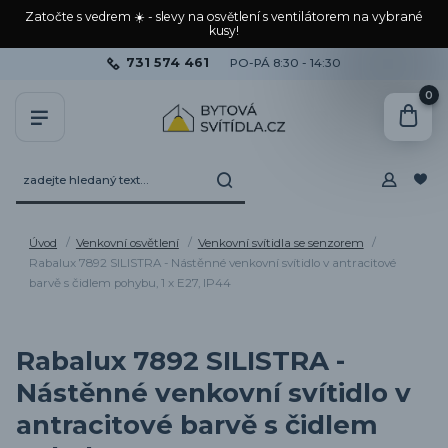
Zatočte s vedrem ☀️ - slevy na osvětlení s ventilátorem na vybrané
kusy!
731 574 461
PO-PÁ 8:30 - 14:30
0
Úvod
Venkovní osvětlení
Venkovní svítidla se senzorem
Rabalux 7892 SILISTRA - Nástěnné venkovní svítidlo v antracitové
barvě s čidlem pohybu, 1 x E27, IP44
Rabalux 7892 SILISTRA -
Nástěnné venkovní svítidlo v
antracitové barvě s čidlem