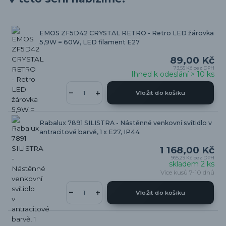
EMOS ZF5D42 CRYSTAL RETRO - Retro LED žárovka
5,9W = 60W, LED filament E27
89,00 Kč
73,55 Kč
bez DPH
Ihned k odeslání > 10 ks
Vložit do košíku
Rabalux 7891 SILISTRA - Nástěnné venkovní svítidlo v
antracitové barvě, 1 x E27, IP44
1 168,00 Kč
965,29 Kč
bez DPH
skladem 2 ks
Více kusů 7-10 dnů
Vložit do košíku