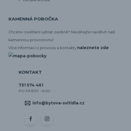
KAMENNÁ POBOČKA
Chcete osvětlení vybrat osobně? Neváhejte navšítvit naší
kamennou provozovnu!
naleznete zde
Více informací o provozu a kontakty
KONTAKT
731 574 461
PO-PÁ 8:30 - 14:30
info@bytova-svitidla.cz