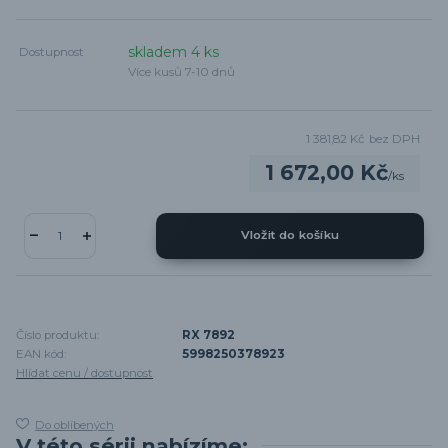
skladem 4 ks
Dostupnost
Více kusů 7-10 dnů
1 381,82 Kč
bez DPH
1 672,00 Kč
/
ks
Vložit do košíku
Číslo produktu:
RX 7892
EAN kód:
5998250378923
Hlídat cenu / dostupnost
Do oblíbených
V této sérii nabízíme: