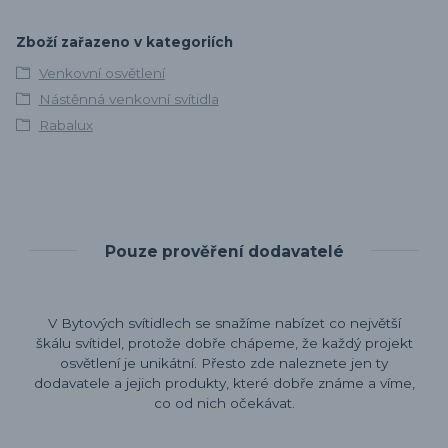
Zboží zařazeno v kategoriích
Venkovní osvětlení
Nástěnná venkovní svítidla
Rabalux
Pouze prověření dodavatelé
V Bytových svítidlech se snažíme nabízet co největší
škálu svítidel, protože dobře chápeme, že každý projekt
osvětlení je unikátní. Přesto zde naleznete jen ty
dodavatele a jejich produkty, které dobře známe a víme,
co od nich očekávat.