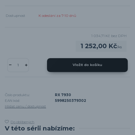
Dostupnost
K odeslání za 7-10 dnů
1 034,71 Kč
bez DPH
1 252,00 Kč
/
ks
Vložit do košíku
Číslo produktu:
RX 7930
EAN kód:
5998250379302
Hlídat cenu / dostupnost
Do oblíbených
V této sérii nabízíme: