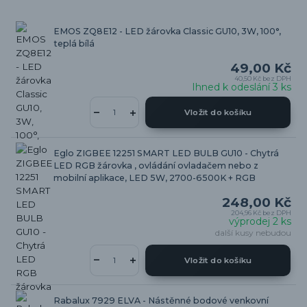
EMOS ZQ8E12 - LED žárovka Classic GU10, 3W, 100°,
teplá bílá
49,00 Kč
40,50 Kč
bez DPH
Ihned k odeslání 3 ks
Vložit do košíku
Eglo ZIGBEE 12251 SMART LED BULB GU10 - Chytrá
LED RGB žárovka , ovládání ovladačem nebo z
mobilní aplikace, LED 5W, 2700-6500K + RGB
248,00 Kč
204,96 Kč
bez DPH
výprodej 2 ks
další kusy nebudou
Vložit do košíku
Rabalux 7929 ELVA - Nástěnné bodové venkovní