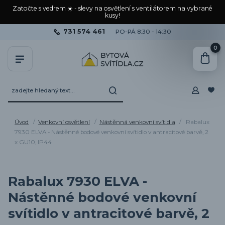
Zatočte s vedrem ☀️ - slevy na osvětlení s ventilátorem na vybrané
kusy!
731 574 461
PO-PÁ 8:30 - 14:30
0
Úvod
Venkovní osvětlení
Nástěnná venkovní svítidla
Rabalux
7930 ELVA - Nástěnné bodové venkovní svítidlo v antracitové barvě, 2
x GU10, IP44
Rabalux 7930 ELVA -
Nástěnné bodové venkovní
svítidlo v antracitové barvě, 2