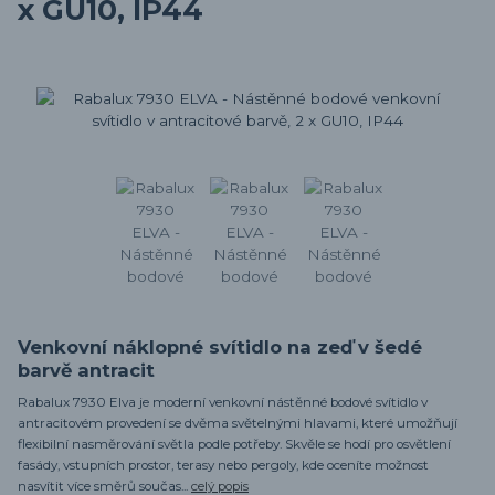
x GU10, IP44
Venkovní náklopné svítidlo na zeď v šedé
barvě antracit
Rabalux 7930 Elva je moderní venkovní nástěnné bodové svítidlo v
antracitovém provedení se dvěma světelnými hlavami, které umožňují
flexibilní nasměrování světla podle potřeby. Skvěle se hodí pro osvětlení
fasády, vstupních prostor, terasy nebo pergoly, kde oceníte možnost
nasvítit více směrů součas...
celý popis