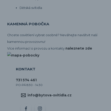
Dětská svítidla
KAMENNÁ POBOČKA
Chcete osvětlení vybrat osobně? Neváhejte navšítvit naší
kamennou provozovnu!
naleznete zde
Více informací o provozu a kontakty
KONTAKT
731 574 461
PO-PÁ 8:30 - 14:30
info@bytova-svitidla.cz