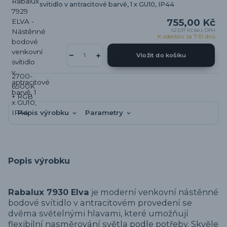
svítidlo v antracitové barvě, 1 x GU10, IP44
755,00 Kč
623,97 Kč
bez DPH
K odeslání za 7-10 dnů
Vložit do košíku
Popis výrobku
Parametry
Popis výrobku
Rabalux 7930 Elva
je moderní venkovní nástěnné
bodové svítidlo v antracitovém provedení se
dvěma světelnými hlavami, které umožňují
flexibilní nasměrování světla podle potřeby. Skvěle