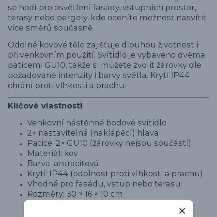
se hodí pro osvětlení fasády, vstupních prostor,
terasy nebo pergoly, kde oceníte možnost nasvítit
více směrů současně.
Odolné kovové tělo zajišťuje dlouhou životnost i
při venkovním použití. Svítidlo je vybaveno dvěma
paticemi GU10, takže si můžete zvolit žárovky dle
požadované intenzity i barvy světla. Krytí IP44
chrání proti vlhkosti a prachu.
Klíčové vlastnosti
Venkovní nástěnné bodové svítidlo
2× nastavitelná (naklápěcí) hlava
Patice: 2× GU10 (žárovky nejsou součástí)
Materiál: kov
Barva: antracitová
Krytí: IP44 (odolnost proti vlhkosti a prachu)
Vhodné pro fasádu, vstup nebo terasu
Rozměry: 30 × 16 × 10 cm