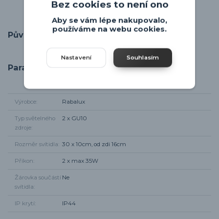
Bez cookies to není ono
Aby se vám lépe nakupovalo,
používáme na webu cookies.
Původ zboží
Nastavení
Souhlasím
Parametry
Výrobce
Rabalux
Typ světelného
2 x GU10
zdroje
Rozměr svítidla
30 x 10cm, od zdi 16cm
Příkon
2 x max 35W
Žárovka součástí
Ne
svítidla
IP krytí
IP44