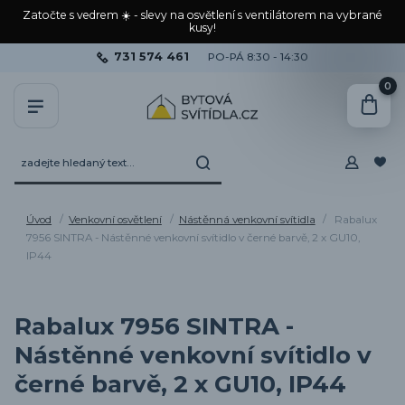
Zatočte s vedrem ☀️ - slevy na osvětlení s ventilátorem na vybrané
kusy!
731 574 461
PO-PÁ 8:30 - 14:30
0
Úvod
Venkovní osvětlení
Nástěnná venkovní svítidla
Rabalux
7956 SINTRA - Nástěnné venkovní svítidlo v černé barvě, 2 x GU10,
IP44
Rabalux 7956 SINTRA -
Nástěnné venkovní svítidlo v
černé barvě, 2 x GU10, IP44