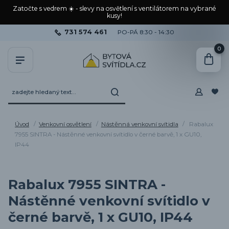
Zatočte s vedrem ☀️ - slevy na osvětlení s ventilátorem na vybrané
kusy!
731 574 461
PO-PÁ 8:30 - 14:30
0
Úvod
Venkovní osvětlení
Nástěnná venkovní svítidla
Rabalux
7955 SINTRA - Nástěnné venkovní svítidlo v černé barvě, 1 x GU10,
IP44
Rabalux 7955 SINTRA -
Nástěnné venkovní svítidlo v
černé barvě, 1 x GU10, IP44