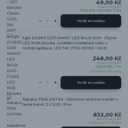
49,00 Kč
40,50 Kč
bez DPH
Ihned k odeslání 3 ks
Vložit do košíku
Eglo ZIGBEE 12251 SMART LED BULB GU10 - Chytrá
LED RGB žárovka , ovládání ovladačem nebo z
mobilní aplikace, LED 5W, 2700-6500K + RGB
248,00 Kč
204,96 Kč
bez DPH
výprodej 2 ks
další kusy nebudou
Vložit do košíku
Rabalux 7956 SINTRA - Nástěnné venkovní svítidlo v
černé barvě, 2 x GU10, IP44
832,00 Kč
687,60 Kč
bez DPH
K odeslání za 7-10 dnů