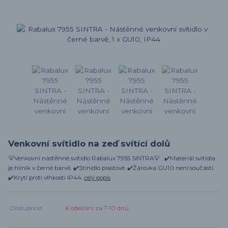
Venkovní svítidlo na zeď svítící dolů
💡Venkovní nástěnné svítidlo Rabalux 7955 SINTRA💡 ✔️Materiál svítidla
je hliník v černé barvě. ✔️Stínidlo plastové. ✔️Žárovka GU10 není součástí.
✔️Krytí proti vlhkosti IP44.
celý popis
Dostupnost
K odeslání za 7-10 dnů