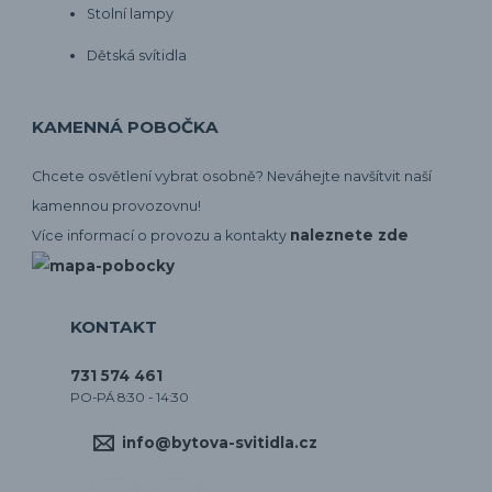
Stolní lampy
Dětská svítidla
KAMENNÁ POBOČKA
Chcete osvětlení vybrat osobně? Neváhejte navšítvit naší
kamennou provozovnu!
naleznete zde
Více informací o provozu a kontakty
KONTAKT
731 574 461
PO-PÁ 8:30 - 14:30
info@bytova-svitidla.cz