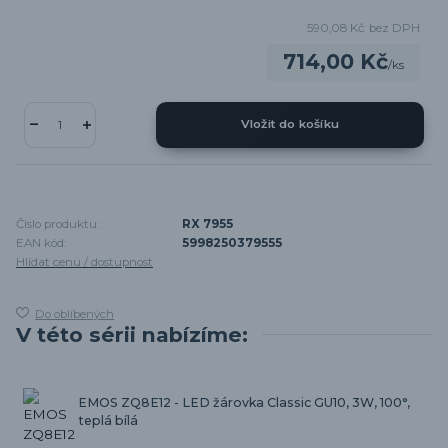
590,08 Kč
bez DPH
714,00 Kč
/
ks
Vložit do košíku
Číslo produktu:
RX 7955
EAN kód:
5998250379555
Hlídat cenu / dostupnost
Do oblíbených
V této sérii nabízíme:
EMOS ZQ8E12 - LED žárovka Classic GU10, 3W, 100°,
teplá bílá