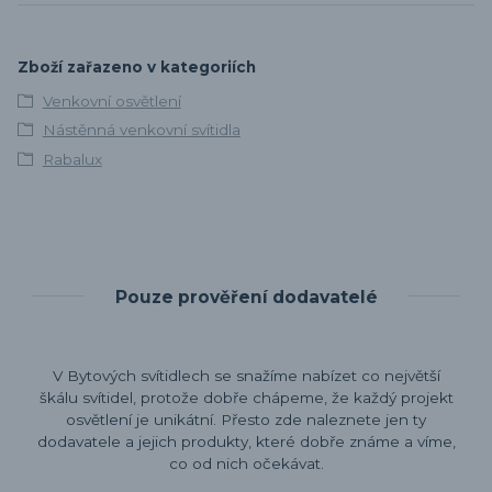
Zboží zařazeno v kategoriích
Venkovní osvětlení
Nástěnná venkovní svítidla
Rabalux
Pouze prověření dodavatelé
V Bytových svítidlech se snažíme nabízet co největší
škálu svítidel, protože dobře chápeme, že každý projekt
osvětlení je unikátní. Přesto zde naleznete jen ty
dodavatele a jejich produkty, které dobře známe a víme,
co od nich očekávat.