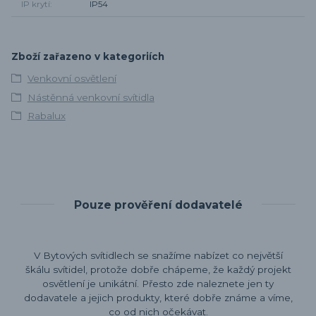
IP krytí
IP54
Zboží zařazeno v kategoriích
Venkovní osvětlení
Nástěnná venkovní svítidla
Rabalux
Pouze prověření dodavatelé
V Bytových svítidlech se snažíme nabízet co největší
škálu svítidel, protože dobře chápeme, že každý projekt
osvětlení je unikátní. Přesto zde naleznete jen ty
dodavatele a jejich produkty, které dobře známe a víme,
co od nich očekávat.