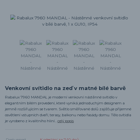
Venkovní svítidlo na zeď v matné bílé barvě
Rabalux 7960 MANDAL je moderní venkovní nástěnné svítidlo v
elegantním bílém provedení, které vyniká jednoduchým designem a
jemně rozšiřujícím se tvarem. Světlo směřované dolů zajišťuje příjemné
osvětlení vstupních dveří, terasy, balkonu nebo fasády domu. Tělo svítidla
je vyrobeno z kvalitního hliní...
celý popis
Dostupnost
K odeslání za 7-10 dnů