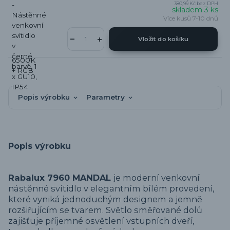
380,99 Kč
bez DPH
skladem 3 ks
Více kusů 7-10 dnů
Vložit do košíku
Popis výrobku
Parametry
Popis výrobku
Rabalux 7960 MANDAL
je moderní venkovní
nástěnné svítidlo v elegantním bílém provedení,
které vyniká jednoduchým designem a jemně
rozšiřujícím se tvarem. Světlo směřované dolů
zajišťuje příjemné osvětlení vstupních dveří,