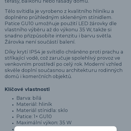
terasy, balkonu nebo fasády domu.
Tělo svítidla je vyrobeno z kvalitního hliníku a
doplněno průhledným skleněným stínidlem.
Patice GU10 umožňuje použití LED žárovky dle
vlastního výběru až do výkonu 35 W, takže si
snadno přizpůsobíte intenzitu i barvu světla.
Žárovka není součástí balení.
Díky krytí IP54 je svítidlo chráněno proti prachu a
stříkající vodě, což zaručuje spolehlivý provoz ve
venkovním prostředí po celý rok. Moderní vzhled
skvěle doplní současnou architekturu rodinných
domů i komerčních objektů.
Klíčové vlastnosti
Barva: bílá
Materiál: hliník
Materiál stínidla: sklo
Patice: 1× GU10
Maximální výkon: 35 W
Svítí směrem dolů