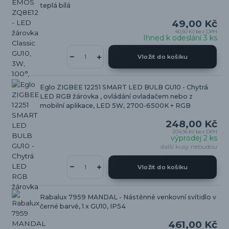
teplá bílá
49,00 Kč
40,50 Kč
bez DPH
Ihned k odeslání 3 ks
Vložit do košíku
Eglo ZIGBEE 12251 SMART LED BULB GU10 - Chytrá
LED RGB žárovka , ovládání ovladačem nebo z
mobilní aplikace, LED 5W, 2700-6500K + RGB
248,00 Kč
204,96 Kč
bez DPH
výprodej 2 ks
další kusy nebudou
Vložit do košíku
Rabalux 7959 MANDAL - Nástěnné venkovní svítidlo v
černé barvě, 1 x GU10, IP54
461,00 Kč