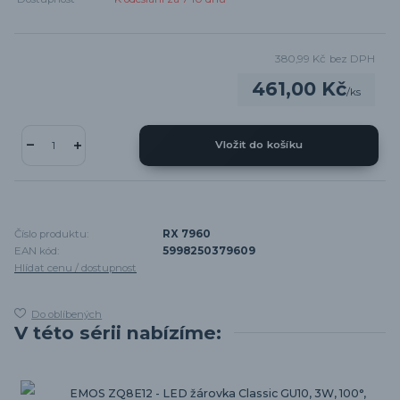
380,99 Kč
bez DPH
461,00 Kč
/
ks
Vložit do košíku
Číslo produktu:
RX 7960
EAN kód:
5998250379609
Hlídat cenu / dostupnost
Do oblíbených
V této sérii nabízíme:
EMOS ZQ8E12 - LED žárovka Classic GU10, 3W, 100°,