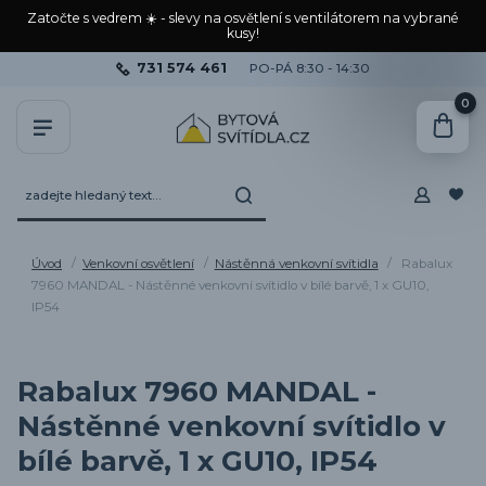
Zatočte s vedrem ☀️ - slevy na osvětlení s ventilátorem na vybrané
kusy!
731 574 461
PO-PÁ 8:30 - 14:30
0
Úvod
Venkovní osvětlení
Nástěnná venkovní svítidla
Rabalux
7960 MANDAL - Nástěnné venkovní svítidlo v bílé barvě, 1 x GU10,
IP54
Rabalux 7960 MANDAL -
Nástěnné venkovní svítidlo v
bílé barvě, 1 x GU10, IP54