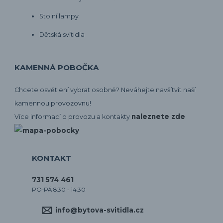
Stolní lampy
Dětská svítidla
KAMENNÁ POBOČKA
Chcete osvětlení vybrat osobně? Neváhejte navšítvit naší
kamennou provozovnu!
naleznete zde
Více informací o provozu a kontakty
KONTAKT
731 574 461
PO-PÁ 8:30 - 14:30
info@bytova-svitidla.cz