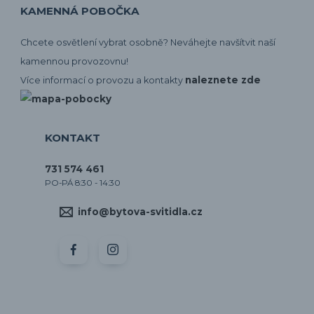
KAMENNÁ POBOČKA
Chcete osvětlení vybrat osobně? Neváhejte navšítvit naší
kamennou provozovnu!
naleznete zde
Více informací o provozu a kontakty
KONTAKT
731 574 461
PO-PÁ 8:30 - 14:30
info@bytova-svitidla.cz