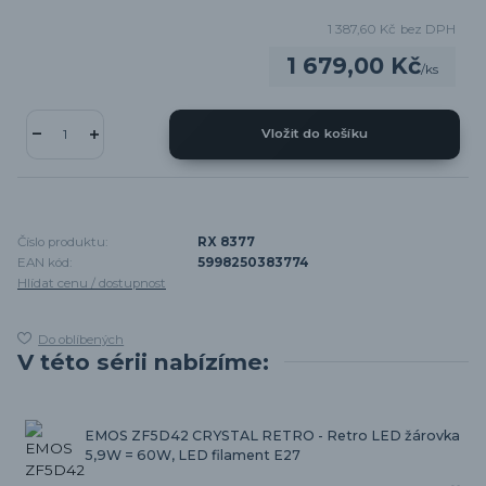
1 387,60 Kč
bez DPH
1 679,00 Kč
/
ks
Vložit do košíku
Číslo produktu:
RX 8377
EAN kód:
5998250383774
Hlídat cenu / dostupnost
Do oblíbených
V této sérii nabízíme:
EMOS ZF5D42 CRYSTAL RETRO - Retro LED žárovka
5,9W = 60W, LED filament E27