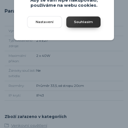
Aby se vám lépe nakupovalo,
používáme na webu cookies.
Parametry
Nastavení
Souhlasím
Výrobce
Rabalux
Typ světelného
2 x E27
zdroje
Maximální
2 x 40W
příkon
Žárovky součástí
Ne
svítidla
Rozměry
Průměr 33,5, od stropu 20cm
IP krytí
IP43
Zboží zařazeno v kategoriích
Venkovní osvětlení