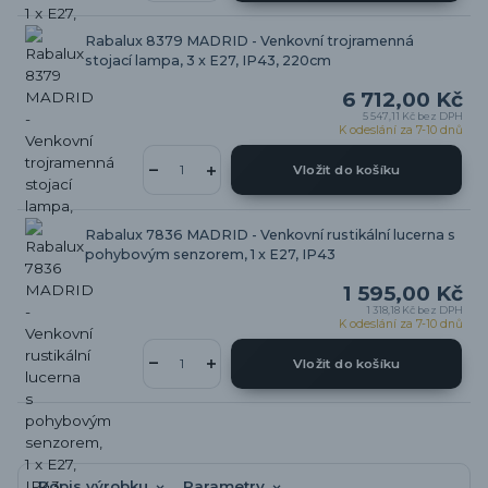
Rabalux 8379 MADRID - Venkovní trojramenná
stojací lampa, 3 x E27, IP43, 220cm
6 712,00 Kč
5 547,11 Kč
bez DPH
K odeslání za 7-10 dnů
Vložit do košíku
Rabalux 7836 MADRID - Venkovní rustikální lucerna s
pohybovým senzorem, 1 x E27, IP43
1 595,00 Kč
1 318,18 Kč
bez DPH
K odeslání za 7-10 dnů
Vložit do košíku
Popis výrobku
Parametry