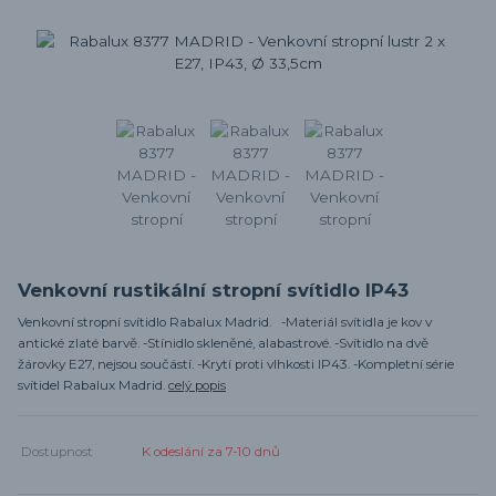
Venkovní rustikální stropní svítidlo IP43
Venkovní stropní svítidlo Rabalux Madrid. -Materiál svítidla je kov v
antické zlaté barvě. -Stínidlo skleněné, alabastrové. -Svítidlo na dvě
žárovky E27, nejsou součástí. -Krytí proti vlhkosti IP43. -Kompletní série
svítidel Rabalux Madrid.
celý popis
Dostupnost
K odeslání za 7-10 dnů