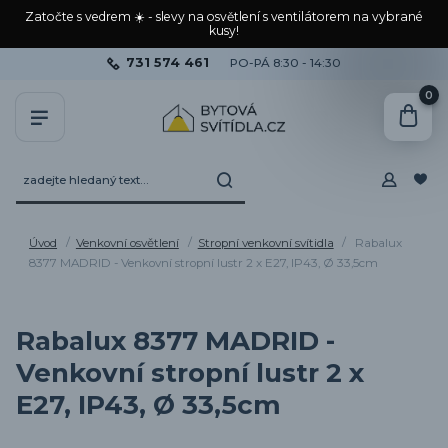
Zatočte s vedrem ☀️ - slevy na osvětlení s ventilátorem na vybrané
kusy!
731 574 461
PO-PÁ 8:30 - 14:30
0
Úvod
Venkovní osvětlení
Stropní venkovní svítidla
Rabalux
8377 MADRID - Venkovní stropní lustr 2 x E27, IP43, Ø 33,5cm
Rabalux 8377 MADRID -
Venkovní stropní lustr 2 x
E27, IP43, Ø 33,5cm