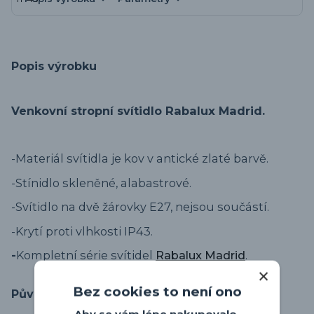
Popis výrobku
Venkovní stropní svítidlo Rabalux Madrid.
-Materiál svítidla je kov v antické zlaté barvě.
-Stínidlo skleněné, alabastrové.
-Svítidlo na dvě žárovky E27, nejsou součástí.
-Krytí proti vlhkosti IP43.
-
Kompletní série svítidel
Rabalux Madrid
.
Bez cookies to není ono
Původ zboží