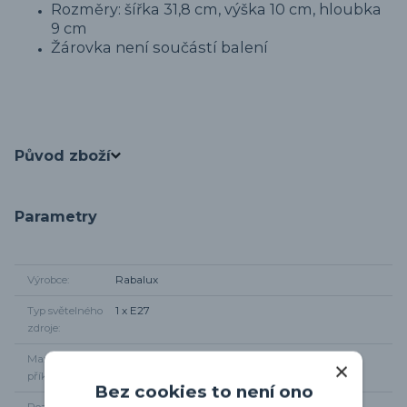
Rozměry: šířka 31,8 cm, výška 10 cm, hloubka
9 cm
Žárovka není součástí balení
Původ zboží
Parametry
Výrobce
Rabalux
Typ světelného
1 x E27
zdroje
Maximální
1 x 14W
příkon
Bez cookies to není ono