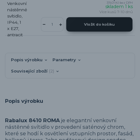
319,01 Kč
bez DPH
skladem 1 ks
Více kusů 7-10 dnů
Vložit do košíku
Popis výrobku
Parametry
Související zboží
2
Popis výrobku
Rabalux 8410 ROMA
je elegantní venkovní
nástěnné svítidlo v provedení saténový chrom,
které se hodí k osvětlení vstupních prostor, fasád,
balkonů i teras. Jeho nadčasový design snadno