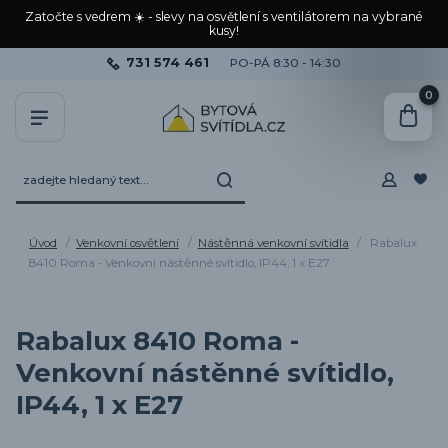
Zatočte s vedrem ☀️ - slevy na osvětlení s ventilátorem na vybrané
kusy!
731 574 461
PO-PÁ 8:30 - 14:30
0
Úvod
Venkovní osvětlení
Nástěnná venkovní svítidla
Rabalux
8410 Roma - Venkovní nástěnné svítidlo, IP44, 1 x E27
Rabalux 8410 Roma -
Venkovní nástěnné svítidlo,
IP44, 1 x E27