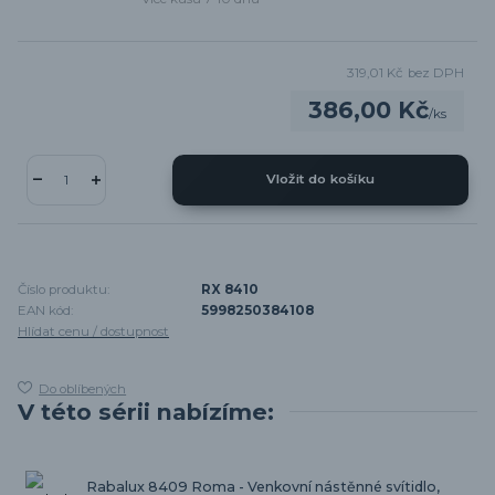
319,01 Kč
bez DPH
386,00 Kč
/
ks
Vložit do košíku
Číslo produktu:
RX 8410
EAN kód:
5998250384108
Hlídat cenu / dostupnost
Do oblíbených
V této sérii nabízíme:
Rabalux 8409 Roma - Venkovní nástěnné svítidlo,