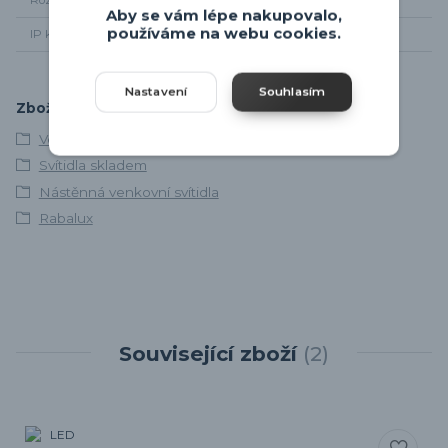
Rozměr svítidla
Šířka 31,8cm, výška 10cm
Aby se vám lépe nakupovalo,
používáme na webu cookies.
IP krytí
IP44
Nastavení
Souhlasím
Zboží zařazeno v kategoriích
Venkovní osvětlení
Svítidla skladem
Nástěnná venkovní svítidla
Rabalux
Související zboží
2