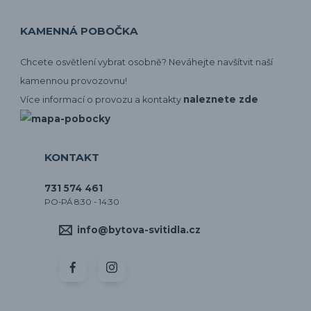
KAMENNÁ POBOČKA
Chcete osvětlení vybrat osobně? Neváhejte navšítvit naší
kamennou provozovnu!
naleznete zde
Více informací o provozu a kontakty
KONTAKT
731 574 461
PO-PÁ 8:30 - 14:30
info@bytova-svitidla.cz