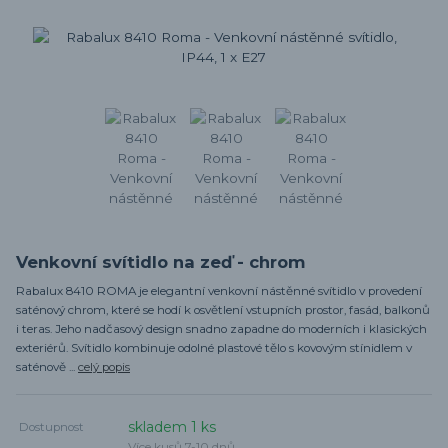
Venkovní svítidlo na zeď - chrom
Rabalux 8410 ROMA je elegantní venkovní nástěnné svítidlo v provedení
saténový chrom, které se hodí k osvětlení vstupních prostor, fasád, balkonů
i teras. Jeho nadčasový design snadno zapadne do moderních i klasických
exteriérů. Svítidlo kombinuje odolné plastové tělo s kovovým stínidlem v
saténově ...
celý popis
skladem 1 ks
Dostupnost
Více kusů 7-10 dnů