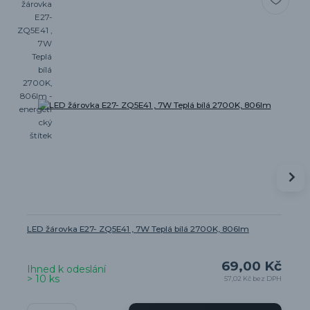
LED žárovka E27- ZQ5E41 , 7W Teplá bílá 2700K, 806lm
69,00 Kč
Ihned k odeslání
> 10 ks
57,02 Kč
bez DPH