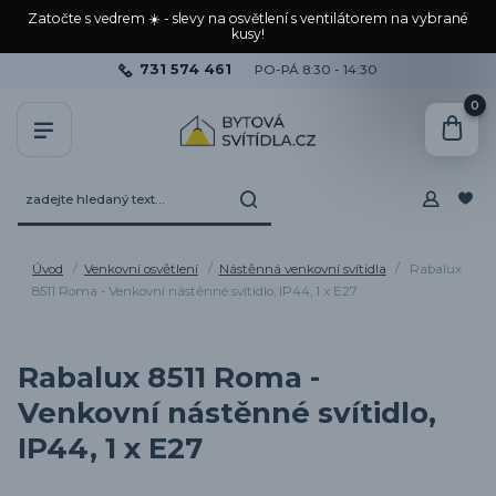
Zatočte s vedrem ☀️ - slevy na osvětlení s ventilátorem na vybrané
kusy!
731 574 461
PO-PÁ 8:30 - 14:30
0
Úvod
Venkovní osvětlení
Nástěnná venkovní svítidla
Rabalux
8511 Roma - Venkovní nástěnné svítidlo, IP44, 1 x E27
Rabalux 8511 Roma -
Venkovní nástěnné svítidlo,
IP44, 1 x E27