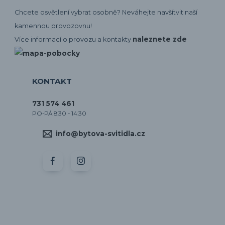
Chcete osvětlení vybrat osobně? Neváhejte navšítvit naší
kamennou provozovnu!
naleznete zde
Více informací o provozu a kontakty
KONTAKT
731 574 461
PO-PÁ 8:30 - 14:30
info@bytova-svitidla.cz
by CORA osvětlení