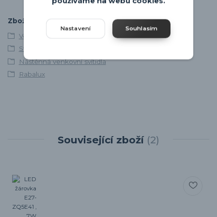
používáme na webu cookies.
Zboží zařazeno v kategoriích
Nastavení
Souhlasím
Venkovní osvětlení
Svítidla skladem
Nástěnná venkovní svítidla
Rabalux
Související zboží
2