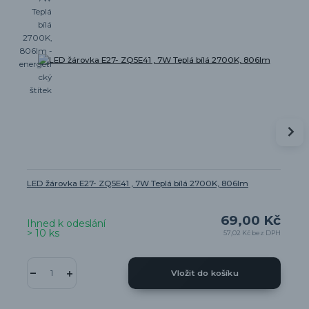
LED žárovka E27- ZQ5E41 , 7W Teplá bílá 2700K, 806lm
69,00 Kč
Ihned k odeslání
> 10 ks
57,02 Kč
bez DPH
Vložit do košíku