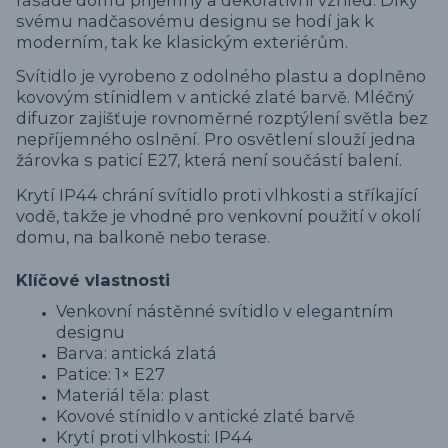
svému nadčasovému designu se hodí jak k
moderním, tak ke klasickým exteriérům.
Svítidlo je vyrobeno z odolného plastu a doplněno
kovovým stínidlem v antické zlaté barvě. Mléčný
difuzor zajišťuje rovnoměrné rozptýlení světla bez
nepříjemného oslnění. Pro osvětlení slouží jedna
žárovka s paticí E27, která není součástí balení.
Krytí IP44 chrání svítidlo proti vlhkosti a stříkající
vodě, takže je vhodné pro venkovní použití v okolí
domu, na balkoně nebo terase.
Klíčové vlastnosti
Venkovní nástěnné svítidlo v elegantním
designu
Barva: antická zlatá
Patice: 1× E27
Materiál těla: plast
Kovové stínidlo v antické zlaté barvě
Krytí proti vlhkosti: IP44