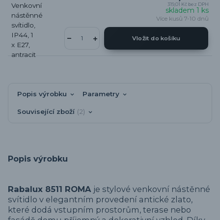
319,01 Kč
bez DPH
skladem 1 ks
Více kusů 7-10 dnů
Vložit do košíku
Popis výrobku
Parametry
Související zboží
2
Popis výrobku
Rabalux 8511 ROMA
je stylové venkovní nástěnné
svítidlo v elegantním provedení antické zlato,
které dodá vstupním prostorům, terase nebo
fasádě domu příjemný a dekorativní vzhled. Díky