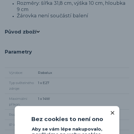
Rozměry: šířka 31,8 cm, výška 10 cm, hloubka
9 cm
Žárovka není součástí balení
Původ zboží
Parametry
Výrobce
Rabalux
Typ světelného
1 x E27
zdroje
Maximální
1 x 14W
příkon
Rozměr svítidla
Šířka 31,8cm, výška 10cm
Bez cookies to není ono
IP krytí
IP44
Aby se vám lépe nakupovalo,