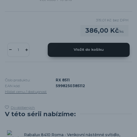
319,01 Kč
bez DPH
386,00 Kč
/
ks
Vložit do košíku
Číslo produktu:
RX 8511
EAN kód:
5998250385112
Hlídat cenu / dostupnost
Do oblíbených
V této sérii nabízíme:
Rabalux 8410 Roma - Venkovní nástěnné svítidlo,