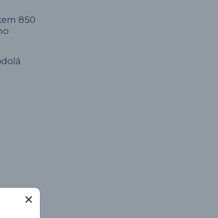
okem 850
ho
odolá