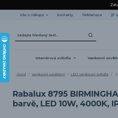
Zato
Vše o nákupu
Kontakty
Reklamace
V
Interiérová svítidla
Venkovní osvětl
Úvod
Venkovní osvětlení
LED venkovní svítidla
Ra
Rabalux 8795 BIRMINGHAM
barvě, LED 10W, 4000K, I