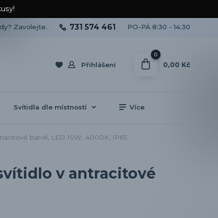
kusy!
731 574 461
ady? Zavolejte.
PO-PÁ 8:30 - 14:30
0
0,00 Kč
Přihlášení
Svítidla dle místností
Více
racitové barvě, LED 10W, 4000K, IP65
ítidlo v antracitové