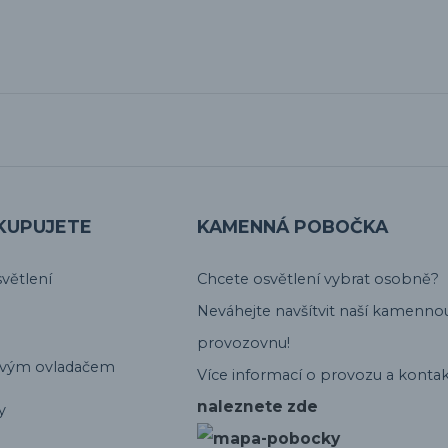
KUPUJETE
KAMENNÁ POBOČKA
větlení
Chcete osvětlení vybrat osobně?
Neváhejte navšítvit naší kamenno
provozovnu!
ovým ovladačem
Více informací o provozu a kontak
naleznete zde
y