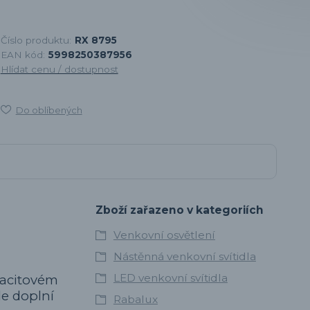
Číslo produktu:
RX 8795
EAN kód:
5998250387956
Hlídat cenu / dostupnost
Do oblíbených
Zboží zařazeno v kategoriích
Venkovní osvětlení
Nástěnná venkovní svítidla
LED venkovní svítidla
racitovém
e doplní
Rabalux