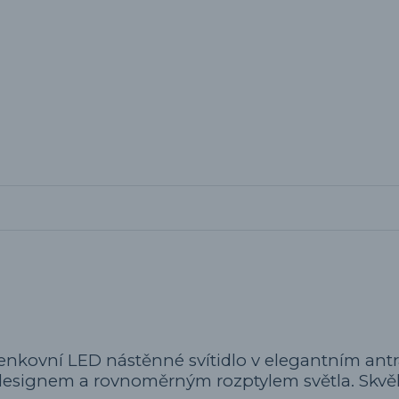
enkovní LED nástěnné svítidlo v elegantním ant
esignem a rovnoměrným rozptylem světla. Skvěl