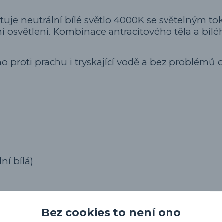
uje neutrální bílé světlo 4000K se světelným t
ní osvětlení. Kombinace antracitového těla a bílé
no proti prachu i tryskající vodě a bez problémů 
ní bílá)
Bez cookies to není ono