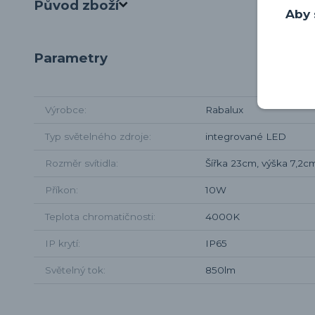
Původ zboží
Aby 
Parametry
Výrobce
Rabalux
Typ světelného zdroje
integrované LED
Rozměr svítidla
Šířka 23cm, výška 7,2c
Příkon
10W
Teplota chromatičnosti
4000K
IP krytí
IP65
Světelný tok
850lm