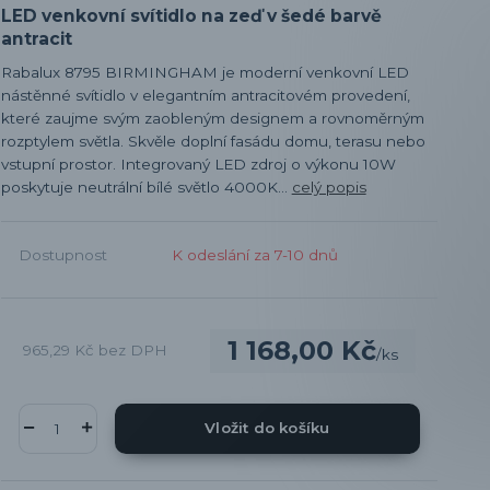
LED venkovní svítidlo na zeď v šedé barvě
antracit
Rabalux 8795 BIRMINGHAM je moderní venkovní LED
nástěnné svítidlo v elegantním antracitovém provedení,
které zaujme svým zaobleným designem a rovnoměrným
rozptylem světla. Skvěle doplní fasádu domu, terasu nebo
vstupní prostor. Integrovaný LED zdroj o výkonu 10W
poskytuje neutrální bílé světlo 4000K...
celý popis
Dostupnost
K odeslání za 7-10 dnů
1 168,00 Kč
965,29 Kč
bez DPH
/
ks
Vložit do košíku