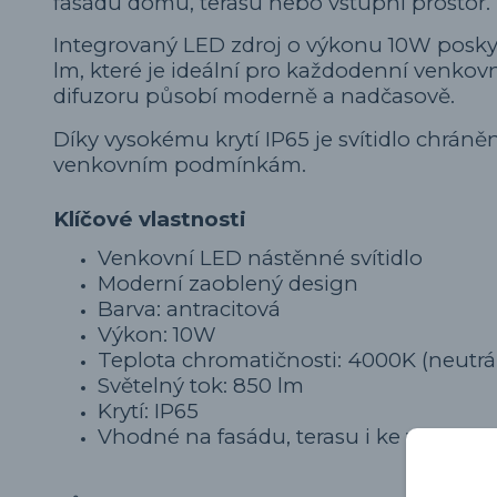
fasádu domu, terasu nebo vstupní prostor.
Integrovaný LED zdroj o výkonu 10W poskyt
lm, které je ideální pro každodenní venkov
difuzoru působí moderně a nadčasově.
Díky vysokému krytí IP65 je svítidlo chráně
venkovním podmínkám.
Klíčové vlastnosti
Venkovní LED nástěnné svítidlo
Moderní zaoblený design
Barva: antracitová
Výkon: 10W
Teplota chromatičnosti: 4000K (neutrál
Světelný tok: 850 lm
Krytí: IP65
Vhodné na fasádu, terasu i ke vstupu