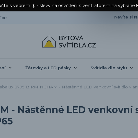
čte s vedrem ☀️ - slevy na osvětlení s ventilátorem na vybrané 
Nevíte si r
íce
ení
Žárovky a LED pásky
Svítidla dle stylu
balux 8795 BIRMINGHAM - Nástěnné LED venkovní svítidlo v ant
 - Nástěnné LED venkovní sv
P65