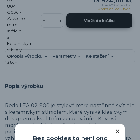
13 824,00 Kč
11 424,79 Kč
bez DPH
K odeslání do 2 týdnů
Vložit do košíku
Popis výrobku
Parametry
Ke stažení
Popis výrobku
Redo LEA 02-800 je stylové retro nástěnné svítidlo
s keramickým stínidlem, které vyniká klasickým
designem a kvalitním zpracováním. Kovová
montura v hnědé barvě s elegantní mosaznou
patinou dodává svítidlu autentický vintage
Bez cookies to není ono
vzhled, který se skvěle hodí do rustikálních, retro