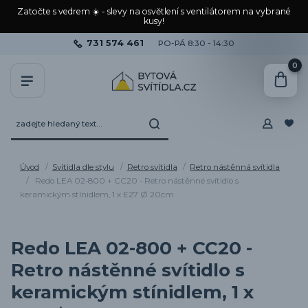
Zatočte s vedrem ☀️ - slevy na osvětlení s ventilátorem na vybrané
kusy!
731 574 461
PO-PÁ 8:30 - 14:30
0
Úvod
Svítidla dle stylu
Retro svítidla
Retro nástěnná svítidla
Redo LEA 02-800 + CC20 - Retro nástěnné svítidlo s
keramickým stínidlem, 1 x E27 Ø 20cm
Redo LEA 02-800 + CC20 -
Retro nástěnné svítidlo s
keramickým stínidlem, 1 x