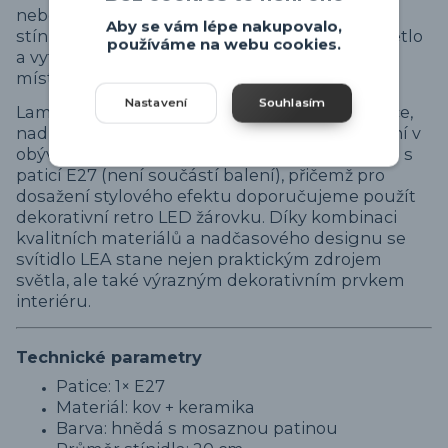
nebo venkovsky laděných interiérů. Keramické
Aby se vám lépe nakupovalo,
stínidlo o průměru 20 cm jemně rozptyluje světlo
používáme na webu cookies.
a vytváří příjemnou, útulnou atmosféru v
místnosti.
Nastavení
Souhlasím
Lampička je ideální například do chodby, ložnice,
nad noční stolek nebo jako doplňkové osvětlení v
obývacím pokoji. Svítidlo je určeno pro žárovku s
paticí E27 (není součástí balení), přičemž pro
dosažení stylového efektu doporučujeme použít
dekorativní retro LED žárovku. Díky kombinaci
kvalitních materiálů a nadčasového designu se
svítidlo LEA stane nejen praktickým zdrojem
světla, ale také výrazným dekorativním prvkem
interiéru.
Technické parametry
Patice: 1× E27
Materiál: kov + keramika
Barva: hnědá s mosaznou patinou