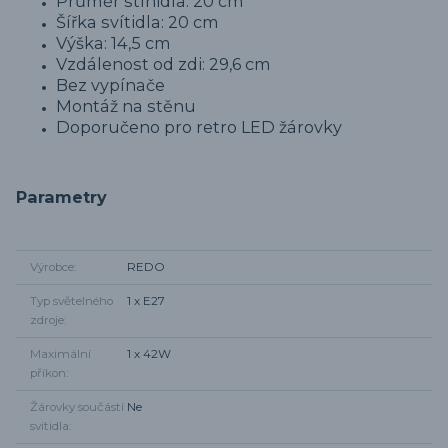
Průměr stínidla: 20 cm
Šířka svítidla: 20 cm
Výška: 14,5 cm
Vzdálenost od zdi: 29,6 cm
Bez vypínače
Montáž na stěnu
Doporučeno pro retro LED žárovky
Parametry
Výrobce
REDO
Typ světelného
1 x E27
zdroje
Maximální
1 x 42W
příkon
Žárovky součástí
Ne
svítidla