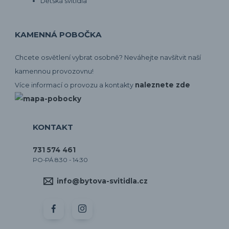
Dětská svítidla
KAMENNÁ POBOČKA
Chcete osvětlení vybrat osobně? Neváhejte navšítvit naší
kamennou provozovnu!
naleznete zde
Více informací o provozu a kontakty
KONTAKT
731 574 461
PO-PÁ 8:30 - 14:30
info@bytova-svitidla.cz