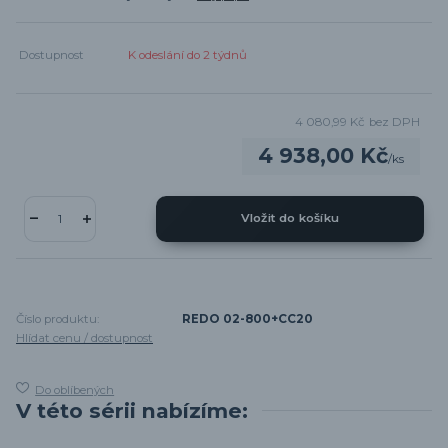
Dostupnost
K odeslání do 2 týdnů
4 080,99 Kč
bez DPH
4 938,00 Kč
/
ks
Vložit do košíku
Číslo produktu:
REDO 02-800+CC20
Hlídat cenu / dostupnost
Do oblíbených
V této sérii nabízíme: