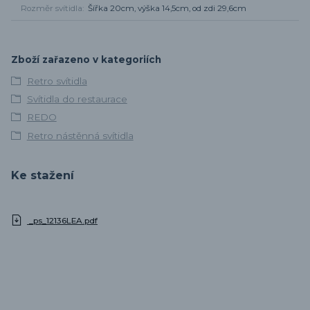
Rozměr svítidla
Šířka 20cm, výška 14,5cm, od zdi 29,6cm
Zboží zařazeno v kategoriích
Retro svítidla
Svítidla do restaurace
REDO
Retro nástěnná svítidla
Ke stažení
_ps_12136LEA.pdf