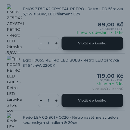
EMOS ZF5D42 CRYSTAL RETRO - Retro LED žárovka
5,9W = 60W, LED filament E27
89,00 Kč
73,55 Kč
bez DPH
Ihned k odeslání > 10 ks
Vložit do košíku
Eglo 110055 RETRO LED BULB - Retro LED žárovka
ST64, 4W, 2200K
119,00 Kč
98,35 Kč
bez DPH
skladem 6 ks
Více kusů 7-10 dnů
Vložit do košíku
Redo LEA 02-801 + CC20 - Retro nástěnné svítidlo s
keramickým stínidlem Ø 20cm