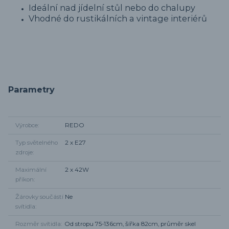
Ideální nad jídelní stůl nebo do chalupy
Vhodné do rustikálních a vintage interiérů
Parametry
Výrobce
REDO
Typ světelného
2 x E27
zdroje
Maximální
2 x 42W
příkon
Žárovky součástí
Ne
svítidla
Rozměr svítidla
Od stropu 75-136cm, šířka 82cm, průměr skel