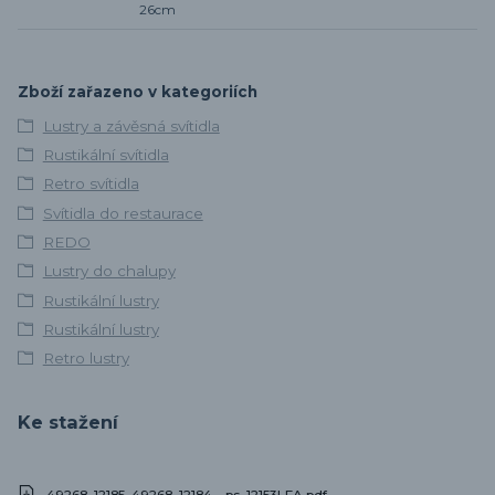
26cm
Zboží zařazeno v kategoriích
Lustry a závěsná svítidla
Rustikální svítidla
Retro svítidla
Svítidla do restaurace
REDO
Lustry do chalupy
Rustikální lustry
Rustikální lustry
Retro lustry
Ke stažení
49268_12185_49268_12184__ps_12153LEA.pdf