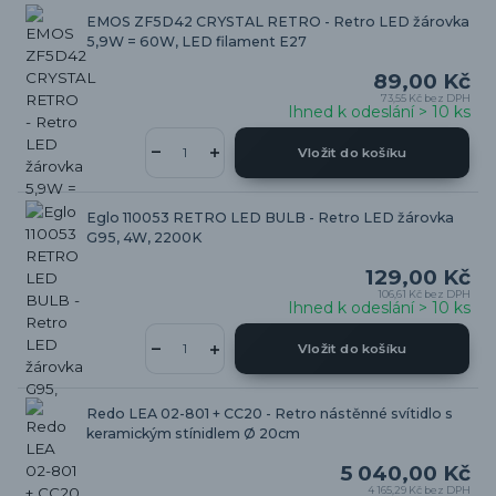
EMOS ZF5D42 CRYSTAL RETRO - Retro LED žárovka
5,9W = 60W, LED filament E27
89,00 Kč
73,55 Kč
bez DPH
Ihned k odeslání > 10 ks
Vložit do košíku
Eglo 110053 RETRO LED BULB - Retro LED žárovka
G95, 4W, 2200K
129,00 Kč
106,61 Kč
bez DPH
Ihned k odeslání > 10 ks
Vložit do košíku
Redo LEA 02-801 + CC20 - Retro nástěnné svítidlo s
keramickým stínidlem Ø 20cm
5 040,00 Kč
4 165,29 Kč
bez DPH