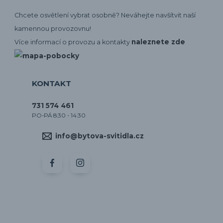
Chcete osvětlení vybrat osobně? Neváhejte navšítvit naší
kamennou provozovnu!
naleznete zde
Více informací o provozu a kontakty
KONTAKT
731 574 461
PO-PÁ 8:30 - 14:30
info@bytova-svitidla.cz
by CORA osvětlení