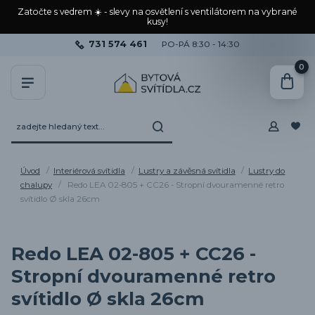
Zatočte s vedrem ☀️ - slevy na osvětlení s ventilátorem na vybrané
kusy!
731 574 461
PO-PÁ 8:30 - 14:30
0
Úvod
Interiérová svítidla
Lustry a závěsná svítidla
Lustry do
chalupy
Redo LEA 02-805 + CC26 - Stropní dvouramenné retro
svítidlo Ø skla 26cm
Redo LEA 02-805 + CC26 -
Stropní dvouramenné retro
svítidlo Ø skla 26cm