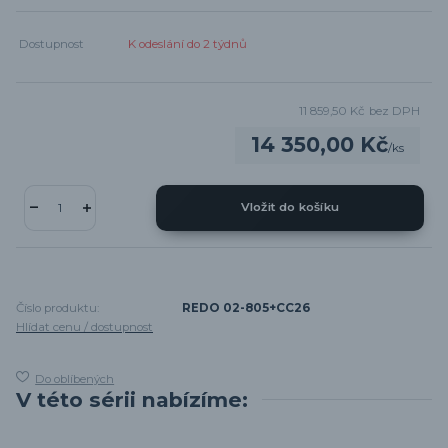
Dostupnost
K odeslání do 2 týdnů
11 859,50 Kč
bez DPH
14 350,00 Kč
/
ks
Vložit do košíku
Číslo produktu:
REDO 02-805+CC26
Hlídat cenu / dostupnost
Do oblíbených
V této sérii nabízíme: