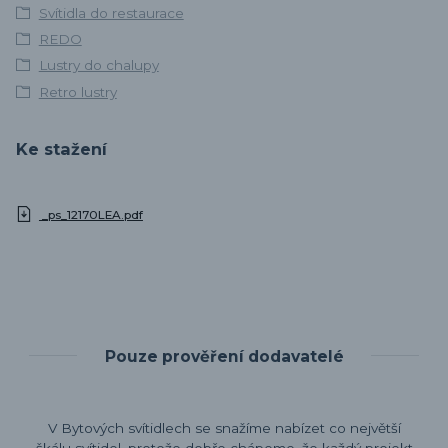
Svítidla do restaurace
REDO
Lustry do chalupy
Retro lustry
Ke stažení
_ps_12170LEA.pdf
Pouze prověření dodavatelé
V Bytových svítidlech se snažíme nabízet co největší
škálu svítidel, protože dobře chápeme, že každý projekt