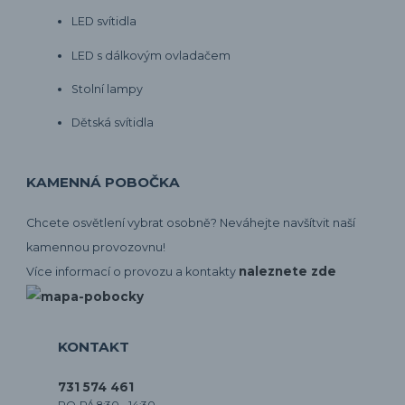
LED svítidla
LED s dálkovým ovladačem
Stolní lampy
Dětská svítidla
KAMENNÁ POBOČKA
Chcete osvětlení vybrat osobně? Neváhejte navšítvit naší
kamennou provozovnu!
naleznete zde
Více informací o provozu a kontakty
KONTAKT
731 574 461
PO-PÁ 8:30 - 14:30