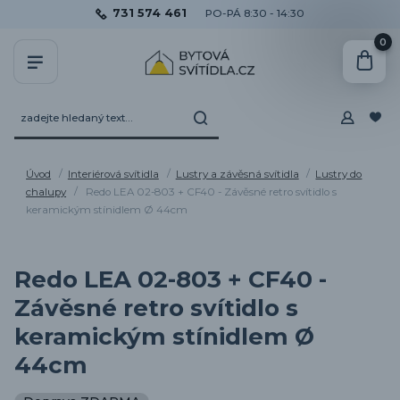
731 574 461
PO-PÁ 8:30 - 14:30
0
Úvod
Interiérová svítidla
Lustry a závěsná svítidla
Lustry do
chalupy
Redo LEA 02-803 + CF40 - Závěsné retro svítidlo s
keramickým stínidlem Ø 44cm
Redo LEA 02-803 + CF40 -
Závěsné retro svítidlo s
keramickým stínidlem Ø
44cm