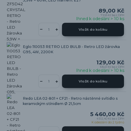
5,9W = 60W, LED filament E27
89,00 Kč
73,55 Kč
bez DPH
Ihned k odeslání > 10 ks
Vložit do košíku
Eglo 110053 RETRO LED BULB - Retro LED žárovka
G95, 4W, 2200K
129,00 Kč
106,61 Kč
bez DPH
Ihned k odeslání > 10 ks
Vložit do košíku
Redo LEA 02-801 + CF21 - Retro nástěnné svítidlo s
keramickým stínidlem Ø 21,5cm
5 460,00 Kč
4 512,40 Kč
bez DPH
K odeslání do 2 týdnů