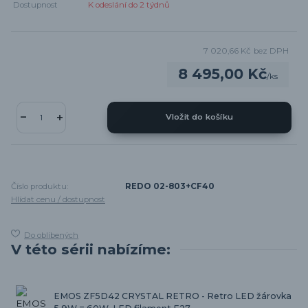
Dostupnost
K odeslání do 2 týdnů
7 020,66 Kč
bez DPH
8 495,00 Kč
/
ks
Vložit do košíku
Číslo produktu:
REDO 02-803+CF40
Hlídat cenu / dostupnost
Do oblíbených
V této sérii nabízíme:
EMOS ZF5D42 CRYSTAL RETRO - Retro LED žárovka