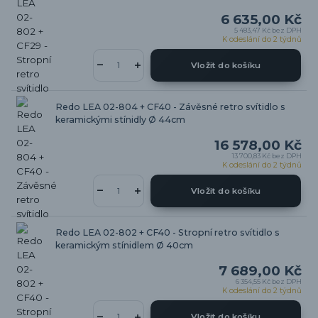
6 635,00 Kč
5 483,47 Kč
bez DPH
K odeslání do 2 týdnů
Vložit do košíku
Redo LEA 02-804 + CF40 - Závěsné retro svítidlo s
keramickými stínidly Ø 44cm
16 578,00 Kč
13 700,83 Kč
bez DPH
K odeslání do 2 týdnů
Vložit do košíku
Redo LEA 02-802 + CF40 - Stropní retro svítidlo s
keramickým stínidlem Ø 40cm
7 689,00 Kč
6 354,55 Kč
bez DPH
K odeslání do 2 týdnů
Vložit do košíku