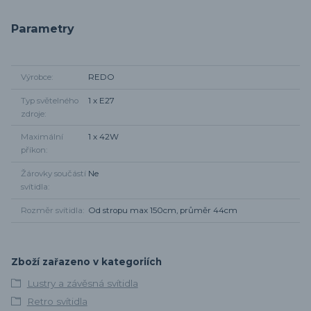
Parametry
Výrobce
REDO
Typ světelného
1 x E27
zdroje
Maximální
1 x 42W
příkon
Žárovky součástí
Ne
svítidla
Rozměr svítidla
Od stropu max 150cm, průměr 44cm
Zboží zařazeno v kategoriích
Lustry a závěsná svítidla
Retro svítidla