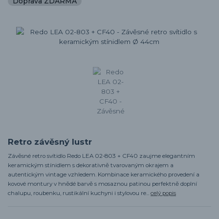
Doprava ZDARMA
Retro závěsný lustr
Závěsné retro svítidlo Redo LEA 02-803 + CF40 zaujme elegantním
keramickým stínidlem s dekorativně tvarovaným okrajem a
autentickým vintage vzhledem. Kombinace keramického provedení a
kovové montury v hnědé barvě s mosaznou patinou perfektně doplní
chalupu, roubenku, rustikální kuchyni i stylovou re...
celý popis