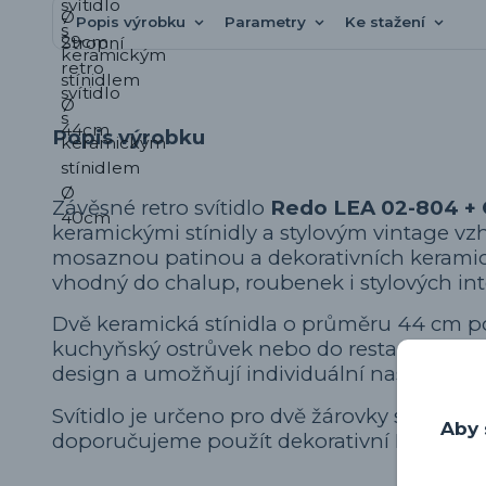
Popis výrobku
Parametry
Ke stažení
Popis výrobku
Závěsné retro svítidlo
Redo LEA 02-804 +
keramickými stínidly a stylovým vintage 
mosaznou patinou a dekorativních keramický
vhodný do chalup, roubenek i stylových int
Dvě keramická stínidla o průměru 44 cm posk
kuchyňský ostrůvek nebo do restaurací a kav
design a umožňují individuální nastavení v
Svítidlo je určeno pro dvě žárovky s paticí 
Aby 
doporučujeme použít dekorativní LED fila