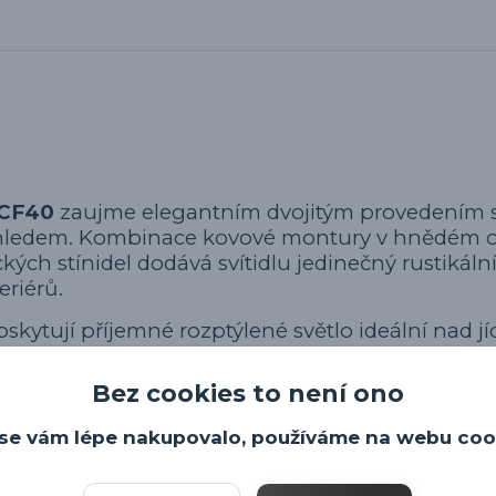
 CF40
zaujme elegantním dvojitým provedením 
vzhledem. Kombinace kovové montury v hnědém o
ch stínidel dodává svítidlu jedinečný rustikální
eriérů.
ytují příjemné rozptýlené světlo ideální nad jíd
áren. Textilní kabely o délce 2 metry podtrhují 
ýšky zavěšení.
Bez cookies to není ono
E27, které nejsou součástí balení. Pro dokonalý vi
se vám lépe nakupovalo, používáme na webu coo
mentové žárovky.