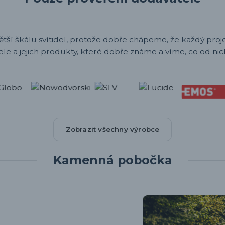
ětší škálu svítidel, protože dobře chápeme, že každý projek
ele a jejich produkty, které dobře známe a víme, co od nic
Zobrazit všechny výrobce
Kamenná pobočka