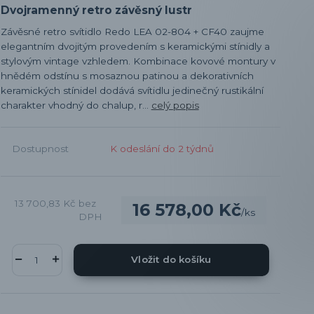
Dvojramenný retro závěsný lustr
Závěsné retro svítidlo Redo LEA 02-804 + CF40 zaujme
elegantním dvojitým provedením s keramickými stínidly a
stylovým vintage vzhledem. Kombinace kovové montury v
hnědém odstínu s mosaznou patinou a dekorativních
keramických stínidel dodává svítidlu jedinečný rustikální
charakter vhodný do chalup, r...
celý popis
Dostupnost
K odeslání do 2 týdnů
13 700,83 Kč
bez
16 578,00 Kč
/
ks
DPH
Vložit do košíku