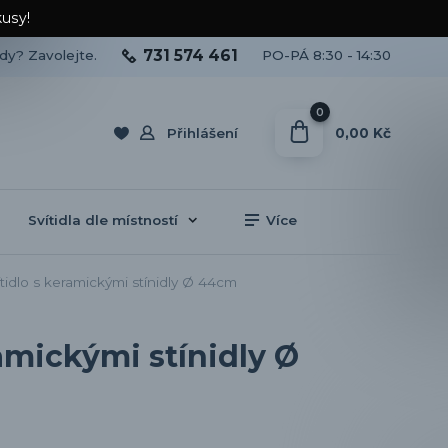
kusy!
731 574 461
ady? Zavolejte.
PO-PÁ 8:30 - 14:30
0
0,00 Kč
Přihlášení
Svítidla dle místností
Více
idlo s keramickými stínidly Ø 44cm
amickými stínidly Ø