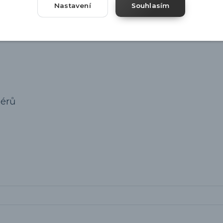
Nastavení
Souhlasím
iérů