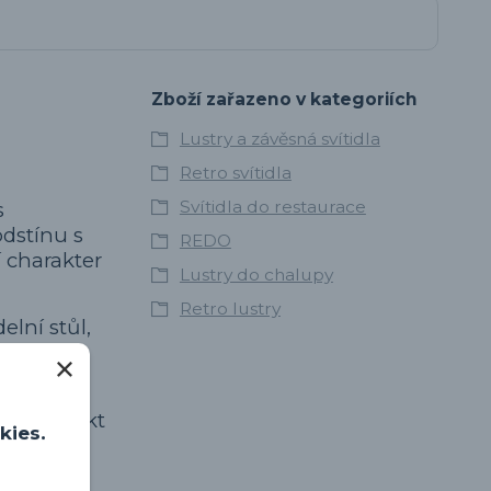
Zboží zařazeno v kategoriích
Lustry a závěsná svítidla
Retro svítidla
Svítidla do restaurace
s
dstínu s
REDO
 charakter
Lustry do chalupy
Retro lustry
elní stůl,
retro
ntage efekt
kies.