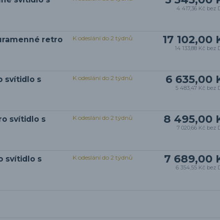
4 417,36 Kč
bez 
17 102,00 
K odeslání do 2 týdnů
ouramenné retro
14 133,88 Kč
bez 
6 635,00 
K odeslání do 2 týdnů
 svítidlo s
5 483,47 Kč
bez 
8 495,00 
K odeslání do 2 týdnů
o svítidlo s
7 020,66 Kč
bez 
7 689,00 
K odeslání do 2 týdnů
 svítidlo s
6 354,55 Kč
bez 