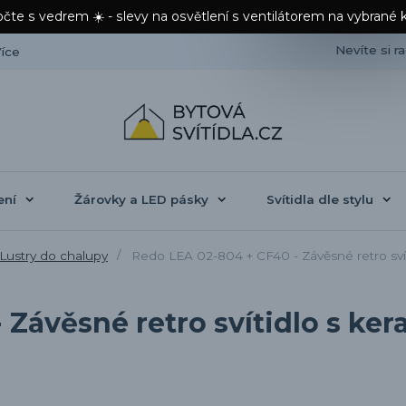
čte s vedrem ☀️ - slevy na osvětlení s ventilátorem na vybrané 
Nevíte si r
íce
ení
Žárovky a LED pásky
Svítidla dle stylu
Lustry do chalupy
Redo LEA 02-804 + CF40 - Závěsné retro svít
Závěsné retro svítidlo s ker