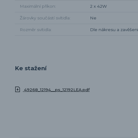
Maximální příkon
2 x 42W
Žárovky součástí svítidla
Ne
Rozměr svítidla
Dle nákresu a zavěšen
Ke stažení
49268_12194__ps_12192LEA.pdf