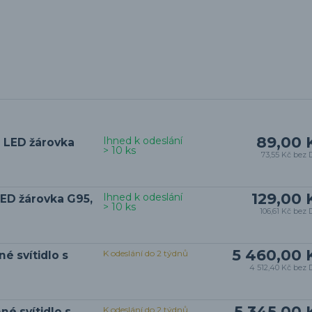
89,00 
Ihned k odeslání
 LED žárovka
> 10 ks
73,55 Kč
bez 
129,00 
Ihned k odeslání
ED žárovka G95,
> 10 ks
106,61 Kč
bez 
5 460,00 
K odeslání do 2 týdnů
é svítidlo s
4 512,40 Kč
bez 
5 345,00 
K odeslání do 2 týdnů
né svítidlo s