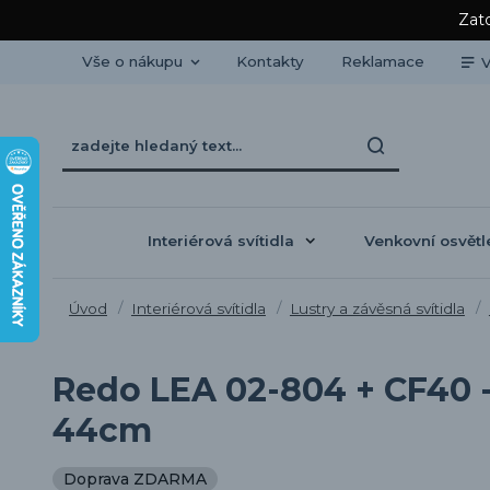
Zato
Vše o nákupu
Kontakty
Reklamace
V
Interiérová svítidla
Venkovní osvětl
Úvod
Interiérová svítidla
Lustry a závěsná svítidla
Redo LEA 02-804 + CF40 - 
44cm
Doprava ZDARMA