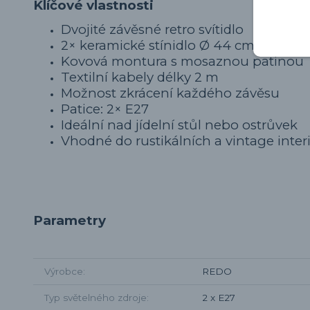
Klíčové vlastnosti
Dvojité závěsné retro svítidlo
2× keramické stínidlo Ø 44 cm
Kovová montura s mosaznou patinou
Textilní kabely délky 2 m
Možnost zkrácení každého závěsu
Patice: 2× E27
Ideální nad jídelní stůl nebo ostrůvek
Vhodné do rustikálních a vintage inter
Parametry
Výrobce
REDO
Typ světelného zdroje
2 x E27