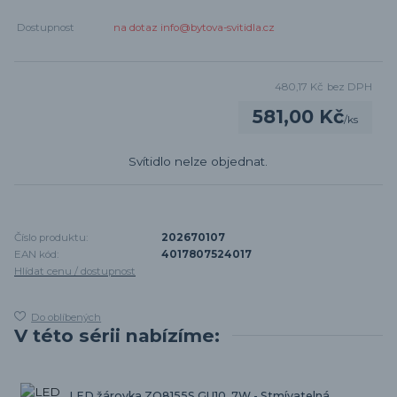
Dostupnost
na dotaz info@bytova-svitidla.cz
480,17 Kč
bez DPH
581,00 Kč
/
ks
Svítidlo nelze objednat.
Číslo produktu:
202670107
EAN kód:
4017807524017
Hlídat cenu / dostupnost
Do oblíbených
V této sérii nabízíme:
LED žárovka ZQ8155S GU10, 7W - Stmívatelná