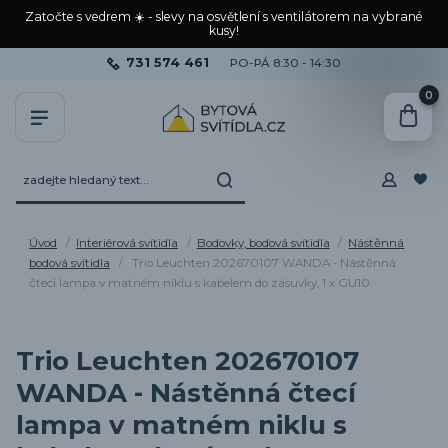
Zatočte s vedrem ☀️ - slevy na osvětlení s ventilátorem na vybrané
kusy!
731 574 461
PO-PÁ 8:30 - 14:30
0
Úvod
Interiérová svítidla
Bodovky, bodová svítidla
Nástěnná
bodová svítidla
Trio Leuchten 202670107 WANDA - Nástěnná
čtecí lampa v matném niklu s kabelem do zásuvky, 1 x GU10
Trio Leuchten 202670107
WANDA - Nástěnná čtecí
lampa v matném niklu s