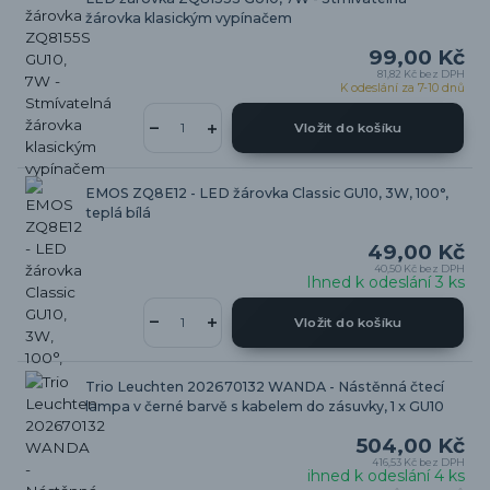
žárovka klasickým vypínačem
99,00 Kč
81,82 Kč
bez DPH
K odeslání za 7-10 dnů
Vložit do košíku
EMOS ZQ8E12 - LED žárovka Classic GU10, 3W, 100°,
teplá bílá
49,00 Kč
40,50 Kč
bez DPH
Ihned k odeslání 3 ks
Vložit do košíku
Trio Leuchten 202670132 WANDA - Nástěnná čtecí
lampa v černé barvě s kabelem do zásuvky, 1 x GU10
504,00 Kč
416,53 Kč
bez DPH
ihned k odeslání 4 ks