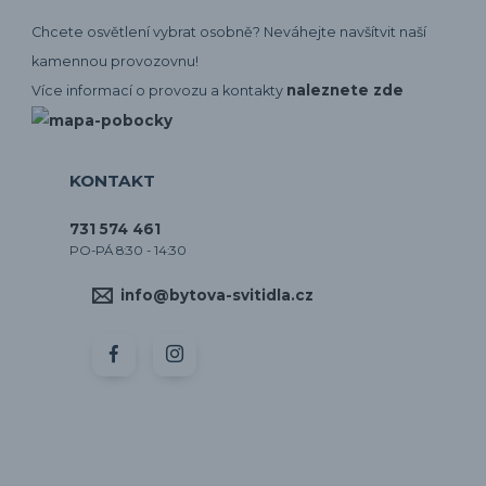
Chcete osvětlení vybrat osobně? Neváhejte navšítvit naší
kamennou provozovnu!
naleznete zde
Více informací o provozu a kontakty
KONTAKT
731 574 461
PO-PÁ 8:30 - 14:30
info@bytova-svitidla.cz
by CORA osvětlení