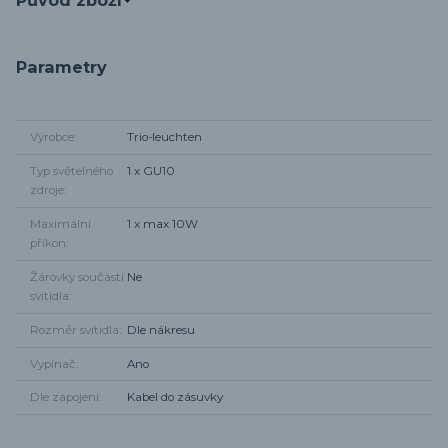
Parametry
Výrobce
Trio-leuchten
Typ světelného
1 x GU10
zdroje
Maximální
1 x max 10W
příkon
Žárovky součástí
Ne
svítidla
Rozměr svítidla
Dle nákresu
Vypínač
Ano
Dle zapojení
Kabel do zásuvky