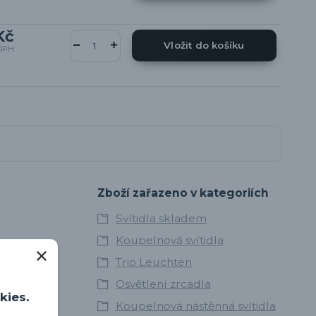
Kč
Vložit do košíku
DPH
Zboží zařazeno v kategoriích
Svítidla skladem
Koupelnová svítidla
Trio Leuchten
funkčním
 v
Osvětlení zrcadla
tuje
kies.
Koupelnová nástěnná svítidla
var