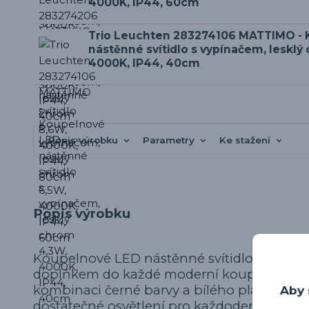
4000K, IP44, 60cm
Trio Leuchten 283274106 MATTIMO -
nástěnné svítidlo s vypínačem, lesklý
4000K, IP44, 40cm
Popis výrobku
Parametry
Ke stažení
Popis výrobku
Koupelnové LED nástěnné svítidlo
Trio L
doplňkem do každé moderní koupelny. Dík
kombinaci černé barvy a bílého plastu se s
Aby 
dostatečné osvětlení pro každodenní rutiny