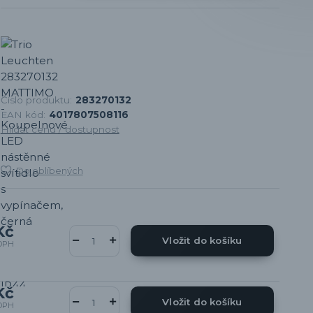
Číslo produktu:
283270132
EAN kód:
4017807508116
Hlídat cenu / dostupnost
Do oblíbených
Kč
Vložit do košíku
DPH
Kč
Vložit do košíku
DPH