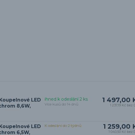
1 497,00 
ihned k odeslání 2 ks
 Koupelnové LED
Více kusů do 14 dnů
 chrom 8,6W,
1 237,19 Kč
bez 
1 259,00 
K odeslání do 2 týdnů
 Koupelnové LED
 chrom 6,5W,
1 040,50 Kč
bez 