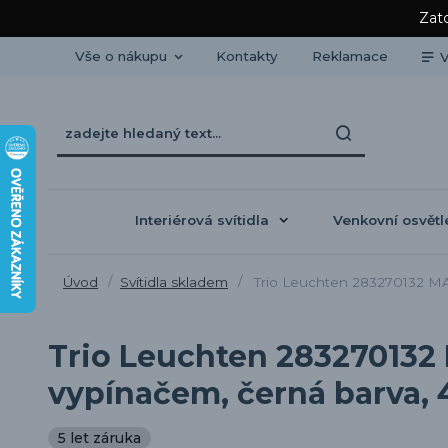
Zato
Vše o nákupu
Kontakty
Reklamace
V
Interiérová svítidla
Venkovní osvětl
Úvod
Svítidla skladem
Trio Leuchten 283270132 MA
Trio Leuchten 283270132
vypínačem, černá barva, 
5 let záruka