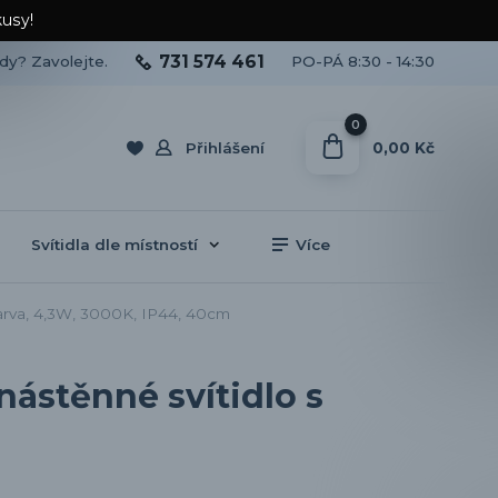
kusy!
731 574 461
ady? Zavolejte.
PO-PÁ 8:30 - 14:30
0
0,00 Kč
Přihlášení
Svítidla dle místností
Více
arva, 4,3W, 3000K, IP44, 40cm
ástěnné svítidlo s