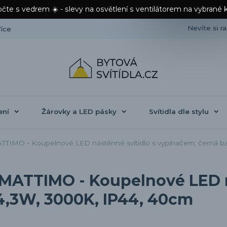
čte s vedrem ☀️ - slevy na osvětlení s ventilátorem na vybrané 
Nevíte si r
íce
ení
Žárovky a LED pásky
Svítidla dle stylu
TTIMO - Koupelnové LED nástěnné svítidlo s vypínačem, černá b
 MATTIMO - Koupelnové LED n
4,3W, 3000K, IP44, 40cm