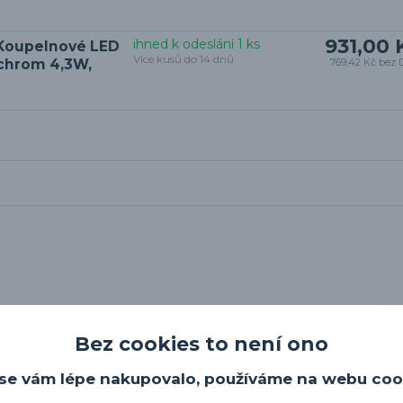
931,00 
ihned k odeslání 1 ks
 Koupelnové LED
Více kusů do 14 dnů
 chrom 4,3W,
769,42 Kč
bez 
euchten 283270132 MATTIMO
je elegantním a 
Bez cookies to není ono
y svému jednoduchému, ale stylovému designu
kvěle hodí nad zrcadlo nebo vedle něj, kde posky
se vám lépe nakupovalo, používáme na webu coo
. Jeho kompaktní rozměry, délka 40 cm a štíhlý t