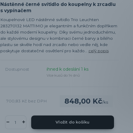
Nástěnné černé svítidlo do koupelny k zrcadlu
s vypínačem
Koupelnové LED nástěnné svítidlo Trio Leuchten
283270132 MATTIMO je elegantním a funkčním doplňkem
do každé moderní koupelny. Díky svému jednoduchému,
ale stylovému designu v kombinaci černé barvy a bílého
plastu se skvěle hodí nad zrcadlo nebo vedle něj, kde
poskytuje dostatečné osvětlení pro každo...
celý popis
ihned k odeslání 1 ks
Dostupnost
Více kusů do 14 dnů
848,00 Kč
700,83 Kč
bez DPH
/
ks
Vložit do košíku