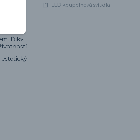
LED koupelnová svítidla
u 3000K,
to je
vládání
em. Díky
ivotností.
 estetický