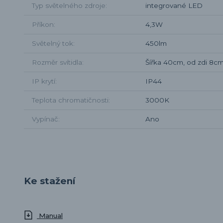
Typ světelného zdroje
integrované LED
Příkon
4,3W
Světelný tok
450lm
Rozměr svítidla
Šířka 40cm, od zdi 8c
IP krytí
IP44
Teplota chromatičnosti
3000K
Vypínač
Ano
Ke stažení
Manual