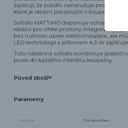
zajišťují, že svítidlo nenarušuje prostor, 
které je ideální pro použití v koupelně.
Svítidlo MATTIMO disponuje ochranou IP44, c
ideální pro vlhké prostory. Integrovaný vyp
bez nutnosti úprav elektroinstalace, ale 
LED technologii s příkonem 4,3 W zajišťuje 
Toto nástěnné svítidlo kombinuje praktičn
prvek do každého interiéru koupelny.
Původ zboží
Parametry
Výrobce
Trio-leuchten