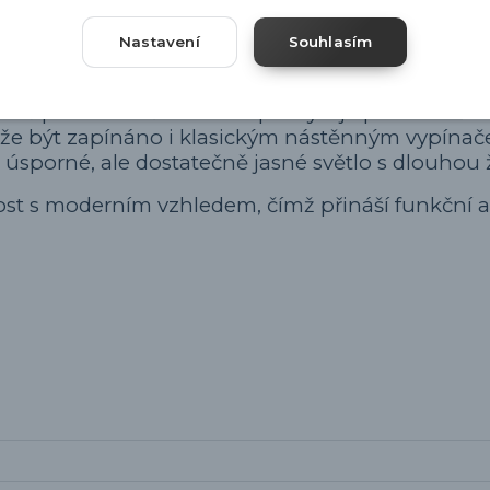
ale naopak přináší jemné světlo s barevnou teploto
Nastavení
Souhlasím
ož zaručuje odolnost proti stříkající vodě, a pro
ínač přímo na těle svítidla poskytuje pohodlné o
může být zapínáno i klasickým nástěnným vypínač
úsporné, ale dostatečně jasné světlo s dlouhou ž
ost s moderním vzhledem, čímž přináší funkční a