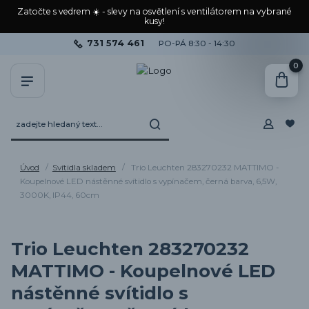
Zatočte s vedrem ☀️ - slevy na osvětlení s ventilátorem na vybrané
kusy!
731 574 461
PO-PÁ 8:30 - 14:30
0
Úvod
Svítidla skladem
Trio Leuchten 283270232 MATTIMO -
Koupelnové LED nástěnné svítidlo s vypínačem, černá barva, 6,5W,
3000K, IP44, 60cm
Trio Leuchten 283270232
MATTIMO - Koupelnové LED
nástěnné svítidlo s