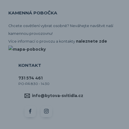
KAMENNÁ POBOČKA
Chcete osvětlení vybrat osobně? Neváhejte navšítvit naší
kamennou provozovnu!
naleznete zde
Více informací o provozu a kontakty
KONTAKT
731 574 461
PO-PÁ 8:30 - 14:30
info@bytova-svitidla.cz