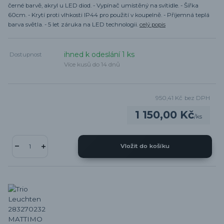
černé barvě, akryl u LED diod. - Vypínač umístěný na svítidle. - Šířka
60cm. - Krytí proti vlhkosti IP44 pro použití v koupelně. - Příjemná teplá
barva světla. - 5 let záruka na LED technologii.
celý popis
ihned k odeslání 1 ks
Dostupnost
Více kusů do 14 dnů
950,41 Kč
bez DPH
1 150,00 Kč
/
ks
Vložit do košíku