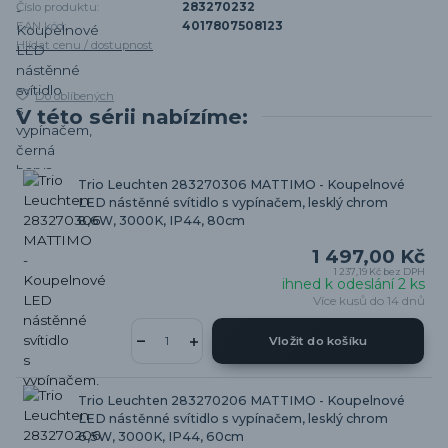
Číslo produktu:
283270232
EAN kód:
4017807508123
Hlídat cenu / dostupnost
Do oblíbených
V této sérii nabízíme:
Trio Leuchten 283270306 MATTIMO - Koupelnové
LED nástěnné svítidlo s vypínačem, lesklý chrom
8,6W, 3000K, IP44, 80cm
1 497,00 Kč
1 237,19 Kč
bez DPH
ihned k odeslání 2 ks
Více kusů do 14 dnů
Vložit do košíku
Trio Leuchten 283270206 MATTIMO - Koupelnové
LED nástěnné svítidlo s vypínačem, lesklý chrom
6,5W, 3000K, IP44, 60cm