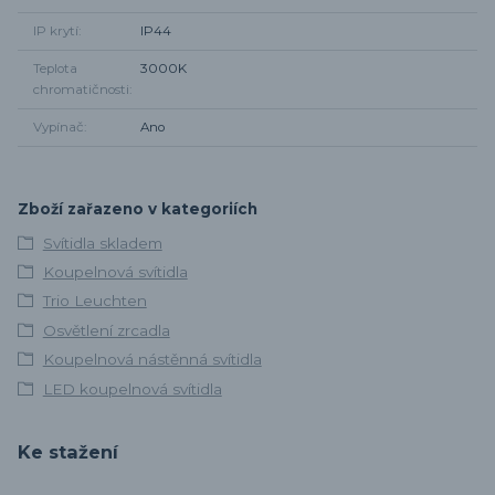
IP krytí
IP44
Teplota
3000K
chromatičnosti
Vypínač
Ano
Zboží zařazeno v kategoriích
Svítidla skladem
Koupelnová svítidla
Trio Leuchten
Osvětlení zrcadla
Koupelnová nástěnná svítidla
LED koupelnová svítidla
Ke stažení