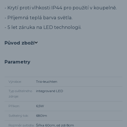
- Krytí proti vlhkosti IP44 pro použití v koupelně.
- Příjemná teplá barva světla.
- 5 let záruka na LED technologii.
Původ zboží
Parametry
Výrobce
Trio-leuchten
Typ světelného
integrované LED
zdroje
Příkon
6,5W
Světelný tok
680lm
Rozměr svítidla
Šířka 60cm, od zdi 8cm