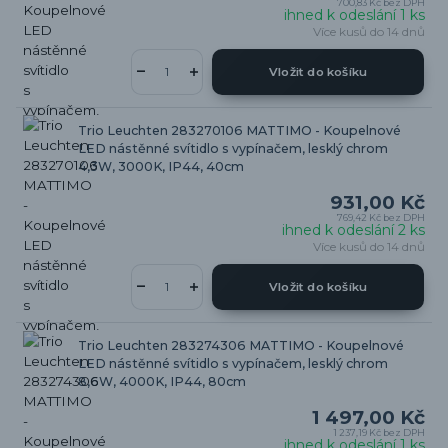
700,83 Kč
bez DPH
ihned k odeslání 1 ks
Více kusů do 14 dnů
Vložit do košíku
Trio Leuchten 283270106 MATTIMO - Koupelnové
LED nástěnné svítidlo s vypínačem, lesklý chrom
4,3W, 3000K, IP44, 40cm
931,00 Kč
769,42 Kč
bez DPH
ihned k odeslání 2 ks
Více kusů do 14 dnů
Vložit do košíku
Trio Leuchten 283274306 MATTIMO - Koupelnové
LED nástěnné svítidlo s vypínačem, lesklý chrom
8,6W, 4000K, IP44, 80cm
1 497,00 Kč
1 237,19 Kč
bez DPH
ihned k odeslání 1 ks