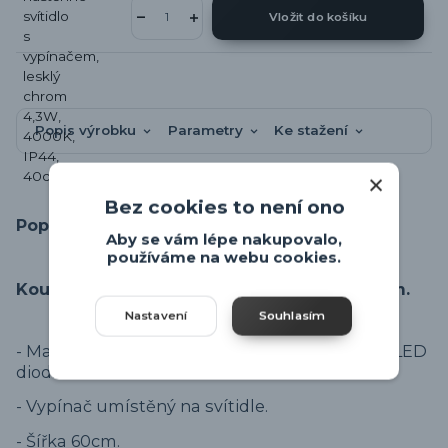
Vložit do košíku
Popis výrobku
Parametry
Ke stažení
Bez cookies to není ono
Popis výrobku
Aby se vám lépe nakupovalo,
používáme na webu cookies.
Koupelnové LED svítidlo na zeď s vypínačem.
Nastavení
Souhlasím
- Materiál svítidla je kov v černé barvě, akryl u LED
diod.
- Vypínač umístěný na svítidle.
- Šířka 60cm.