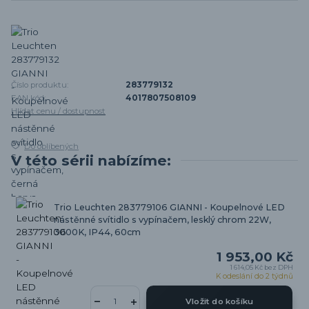
Číslo produktu:
283779132
EAN kód:
4017807508109
Hlídat cenu / dostupnost
Do oblíbených
V této sérii nabízíme:
Trio Leuchten 283779106 GIANNI - Koupelnové LED
nástěnné svítidlo s vypínačem, lesklý chrom 22W,
3000K, IP44, 60cm
1 953,00 Kč
1 614,05 Kč
bez DPH
K odeslání do 2 týdnů
Vložit do košíku