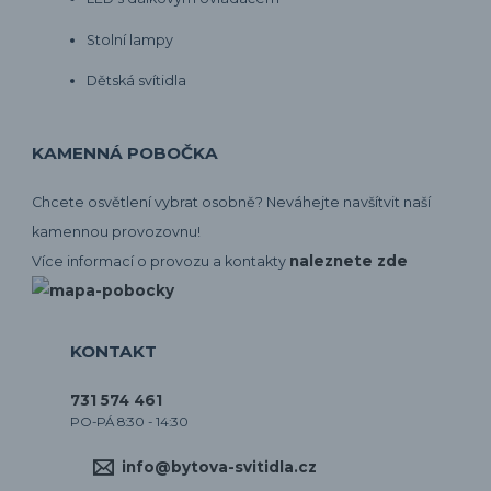
Stolní lampy
Dětská svítidla
KAMENNÁ POBOČKA
Chcete osvětlení vybrat osobně? Neváhejte navšítvit naší
kamennou provozovnu!
naleznete zde
Více informací o provozu a kontakty
KONTAKT
731 574 461
PO-PÁ 8:30 - 14:30
info@bytova-svitidla.cz