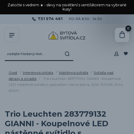
Zatočte s vedrem ☀️ - slevy na osvětlení s ventilátorem na vybrané
kusy!
731 574 461
PO-PÁ 8:30 - 14:30
0
Úvod
Interiérová svítidla
Nástěnná svítidla
Svítidla nad
obrazy a zrcadla
Trio Leuchten 283779132 GIANNI - Koupelnové
LED nástěnné svítidlo s vypínačem, černá barva, 22W, 3000K, IP44,
60cm
Trio Leuchten 283779132
GIANNI - Koupelnové LED
nástěnné svítidlo s