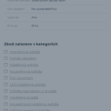
Rozměr svítidla
Šířka 60cm, od zdi 15cm
Dle zapojení
Na vývod elektřiny
Vypínač
Ano
IP krytí
IP44
Zboží zařazeno v kategoriích
Interiérová svítidla
Svítidla skladem
Nástěnná svítidla
Koupelnová svítidla
Trio Leuchten
LED nástěnná svítidla
Svítidla nad obrazy a zrcadla
Osvětlení zrcadla
Koupelnová nástěnná svítidla
LED koupelnová svítidla