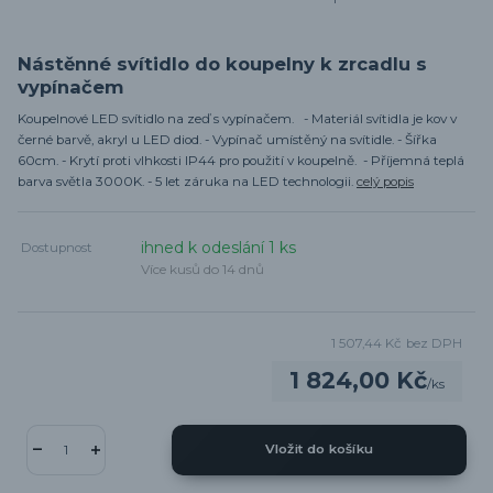
Nástěnné svítidlo do koupelny k zrcadlu s
vypínačem
Koupelnové LED svítidlo na zeď s vypínačem. - Materiál svítidla je kov v
černé barvě, akryl u LED diod. - Vypínač umístěný na svítidle. - Šířka
60cm. - Krytí proti vlhkosti IP44 pro použití v koupelně. - Příjemná teplá
barva světla 3000K. - 5 let záruka na LED technologii.
celý popis
ihned k odeslání 1 ks
Dostupnost
Více kusů do 14 dnů
1 507,44 Kč
bez DPH
1 824,00 Kč
/
ks
Vložit do košíku