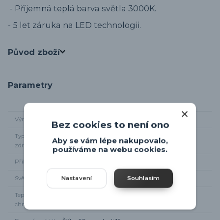
- Příjemná teplá barva světla 3000K.
- 5 let záruka na LED technologii.
Původ zboží
Parametry
Výrobce
Trio-leuchten
Bez cookies to není ono
Typ světelného
integrované LED
Aby se vám lépe nakupovalo,
zdroje
používáme na webu cookies.
Příkon
22W
Nastavení
Souhlasím
Světelný tok
2700lm
Teplota
3000K
chromatičnosti