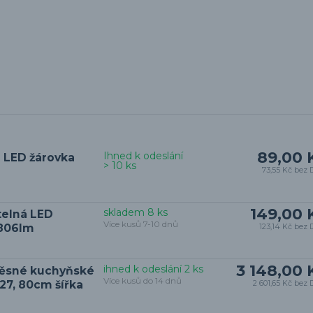
89,00 
Ihned k odeslání
 LED žárovka
> 10 ks
73,55 Kč
bez 
149,00 
skladem 8 ks
telná LED
Více kusů 7-10 dnů
 806lm
123,14 Kč
bez 
3 148,00 
ihned k odeslání 2 ks
věsné kuchyňské
Více kusů do 14 dnů
E27, 80cm šířka
2 601,65 Kč
bez 