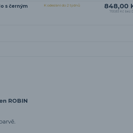
848,00 
K odeslání do 2 týdnů
lo s černým
700,83 Kč
bez 
hten ROBIN
barvě.