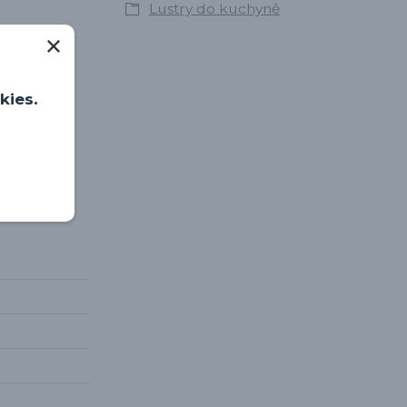
Lustry do kuchyně
kies.