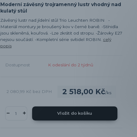
Moderní závěsný trojramenný lustr vhodný nad
kulatý stůl
Závěsný lustr nad jídelní stůl Trio Leuchten ROBIN -
Materiál montury je broušený kov v černé barvě. -Stínidla
jsou skleněná, kouřová. -Lze zkrátit od stropu. -Žárovky E27
nejsou součástí. -Kompletní série svítidel ROBIN.
celý
popis
Dostupnost
K odeslání do 2 týdnů
2 518,00 Kč
2 080,99 Kč
bez DPH
/
ks
Vložit do košíku