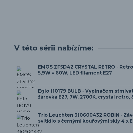
V této sérii nabízíme:
EMOS ZF5D42 CRYSTAL RETRO - Retro
5,9W = 60W, LED filament E27
Eglo 110179 BULB - Vypínačem stmíva
žárovka E27, 7W, 2700K, crystal retro,
Trio Leuchten 310600432 ROBIN - Zá
svítidlo s černými kouřovými skly 4 x 