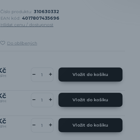
Číslo produktu:
310630332
EAN kód:
4017807435696
Hlídat cenu / dostupnost
Do oblíbených
Kč
Vložit do košíku
DPH
Kč
Vložit do košíku
DPH
Kč
Vložit do košíku
DPH