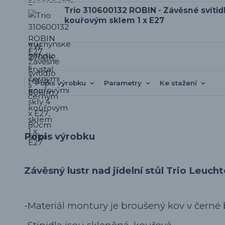
Trio 310600132 ROBIN - Závěsné svítid
kouřovým sklem 1 x E27
Popis výrobku
Parametry
Ke stažení
Popis výrobku
Závěsný lustr nad jídelní stůl Trio Leuc
-Materiál montury je broušený kov v černé 