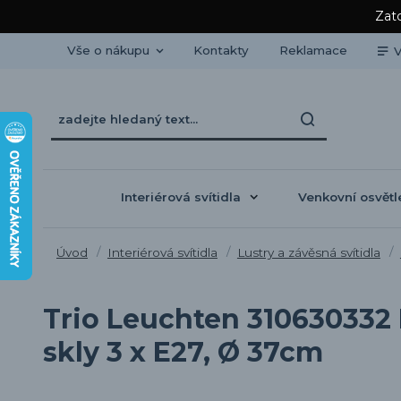
Zato
Vše o nákupu
Kontakty
Reklamace
V
Interiérová svítidla
Venkovní osvětl
Úvod
Interiérová svítidla
Lustry a závěsná svítidla
Trio Leuchten 310630332 
skly 3 x E27, Ø 37cm