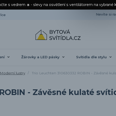
čte s vedrem ☀️ - slevy na osvětlení s ventilátorem na vybrané 
Nevíte si r
íce
ení
Žárovky a LED pásky
Svítidla dle stylu
Moderní lustry
Trio Leuchten 310630332 ROBIN - Závěsné kulaté
ROBIN - Závěsné kulaté svít