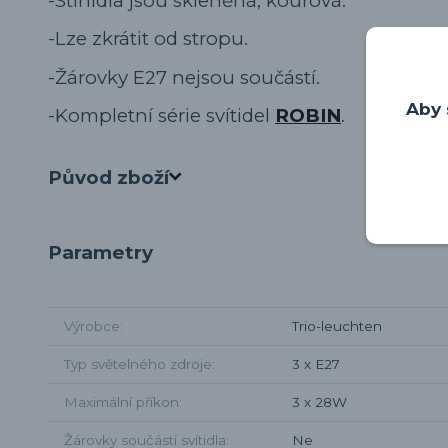
-Stínidla jsou skleněná, kouřová.
-Lze zkrátit od stropu.
-Žárovky E27 nejsou součástí.
Aby 
-Kompletní série svítidel
ROBIN
.
Původ zboží
Parametry
Výrobce
Trio-leuchten
Typ světelného zdroje
3 x E27
Maximální příkon
3 x 28W
Žárovky součástí svítidla
Ne