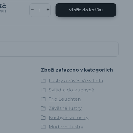
Kč
Vložit do košíku
DPH
Zboží zařazeno v kategoriích
Lustry a závěsná svítidla
Svítidla do kuchyně
Trio Leuchten
Závěsné lustry
Kuchyňské lustry
Moderní lustry