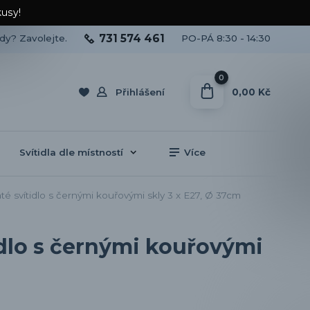
kusy!
731 574 461
ady? Zavolejte.
PO-PÁ 8:30 - 14:30
0
0,00 Kč
Přihlášení
Svítidla dle místností
Více
 svítidlo s černými kouřovými skly 3 x E27, Ø 37cm
idlo s černými kouřovými