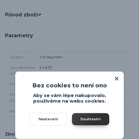
Původ zboží
Parametry
Výrobce
Trio-leuchten
Typ světelného
3 x E27
zdroje
Bez cookies to není ono
Příkon
3 x max 10W
Žárovky součástí
Ne
Aby se vám lépe nakupovalo,
používáme na webu cookies.
svítidla
Rozměr svítidla
60 x 8cm, od stropu max 150cm
Nastavení
Souhlasím
Zboží zařazeno v kategoriích