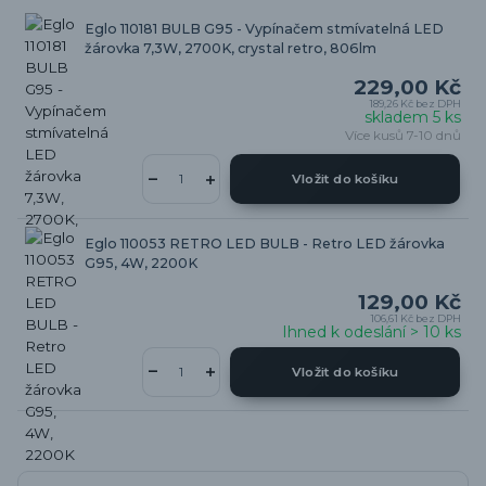
Eglo 110181 BULB G95 - Vypínačem stmívatelná LED
žárovka 7,3W, 2700K, crystal retro, 806lm
229,00 Kč
189,26 Kč
bez DPH
skladem 5 ks
Více kusů 7-10 dnů
Vložit do košíku
Eglo 110053 RETRO LED BULB - Retro LED žárovka
G95, 4W, 2200K
129,00 Kč
106,61 Kč
bez DPH
Ihned k odeslání > 10 ks
Vložit do košíku