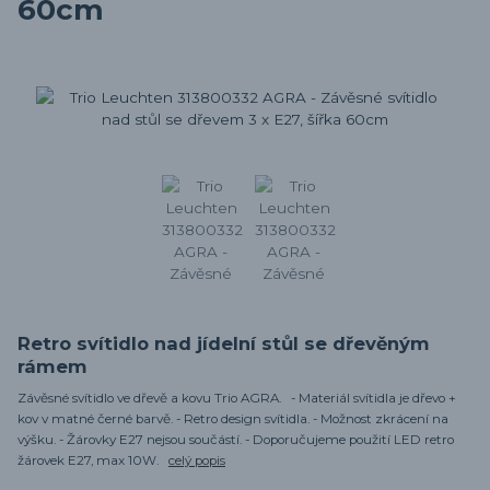
60cm
Retro svítidlo nad jídelní stůl se dřevěným
rámem
Závěsné svítidlo ve dřevě a kovu Trio AGRA. - Materiál svítidla je dřevo +
kov v matné černé barvě. - Retro design svítidla. - Možnost zkrácení na
výšku. - Žárovky E27 nejsou součástí. - Doporučujeme použití LED retro
žárovek E27, max 10W.
celý popis