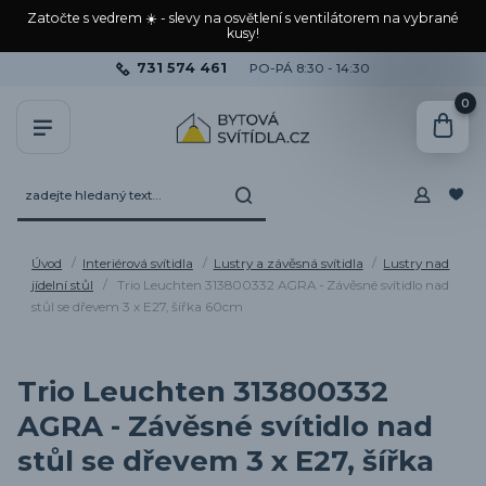
Zatočte s vedrem ☀️ - slevy na osvětlení s ventilátorem na vybrané
kusy!
731 574 461
PO-PÁ 8:30 - 14:30
0
Úvod
Interiérová svítidla
Lustry a závěsná svítidla
Lustry nad
jídelní stůl
Trio Leuchten 313800332 AGRA - Závěsné svítidlo nad
stůl se dřevem 3 x E27, šířka 60cm
Trio Leuchten 313800332
AGRA - Závěsné svítidlo nad
stůl se dřevem 3 x E27, šířka