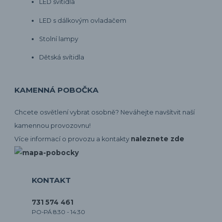
LED svítidla
LED s dálkovým ovladačem
Stolní lampy
Dětská svítidla
KAMENNÁ POBOČKA
Chcete osvětlení vybrat osobně? Neváhejte navšítvit naší
kamennou provozovnu!
naleznete zde
Více informací o provozu a kontakty
KONTAKT
731 574 461
PO-PÁ 8:30 - 14:30