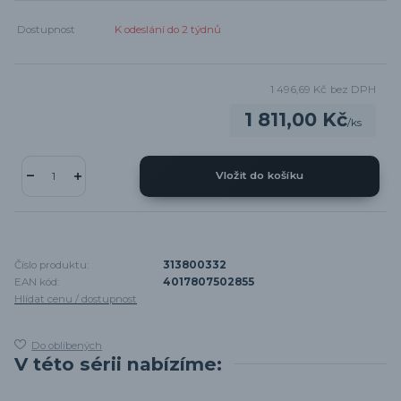
Dostupnost
K odeslání do 2 týdnů
1 496,69 Kč
bez DPH
1 811,00 Kč
/
ks
Vložit do košíku
Číslo produktu:
313800332
EAN kód:
4017807502855
Hlídat cenu / dostupnost
Do oblíbených
V této sérii nabízíme: