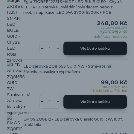
Eglo ZIGBEE 12251 SMART LED BULB GU10 - Chytrá
LED RGB žárovka , ovládání ovladačem nebo z
mobilní aplikace, LED 5W, 2700-6500K + RGB
248,00 Kč
204,96 Kč
bez DPH
výprodej 2 ks
další kusy nebudou
Vložit do košíku
LED žárovka ZQ8155S GU10, 7W - Stmívatelná
žárovka klasickým vypínačem
99,00 Kč
81,82 Kč
bez DPH
K odeslání za 7-10 dnů
Vložit do košíku
EMOS ZQ8E12 - LED žárovka Classic GU10, 3W, 100°,
teplá bílá