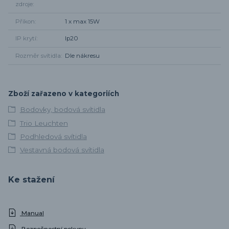
zdroje
Příkon
1 x max 15W
IP krytí
Ip20
Rozměr svítidla
Dle nákresu
Zboží zařazeno v kategoriích
Bodovky, bodová svítidla
Trio Leuchten
Podhledová svítidla
Vestavná bodová svítidla
Ke stažení
Manual