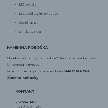
LED svítidla
LED s dálkovým ovladačem
Stolní lampy
Dětská svítidla
KAMENNÁ POBOČKA
Chcete osvětlení vybrat osobně? Neváhejte navšítvit naší
kamennou provozovnu!
naleznete zde
Více informací o provozu a kontakty
KONTAKT
731 574 461
PO-PÁ 8:30 - 14:30