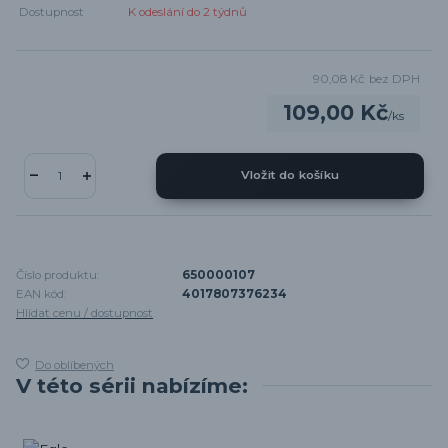
Dostupnost
K odeslání do 2 týdnů
90,08 Kč
bez DPH
109,00 Kč
/
ks
Vložit do košíku
Číslo produktu:
650000107
EAN kód:
4017807376234
Hlídat cenu / dostupnost
Do oblíbených
V této sérii nabízíme: