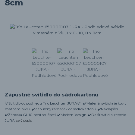
8cm
Zápustné svítidlo do sádrokartonu
💡Svítidlo do podhledu Trio Leuchten JURA💡 ✔️Materiál svítidla je kov v
matném niklu. ✔️Zápustný rámeček do sádrokartonu. ✔️Naklápěcí.
✔️Žárovka GU10 není součástí. ✔️Moderní design. ✔️Další svítidla ze série
JURA.
celý popis