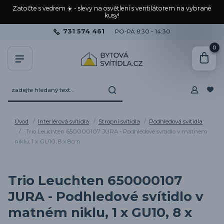
Zatočte s vedrem ☀️ - slevy na osvětlení s ventilátorem na vybrané
kusy!
731 574 461
PO-PÁ 8:30 - 14:30
0
Úvod
Interiérová svítidla
Stropní svítidla
Podhledová svítidla
Trio Leuchten 650000107 JURA - Podhledové svítidlo v matném
niklu, 1 x GU10, 8 x 8cm
Trio Leuchten 650000107
JURA - Podhledové svítidlo v
matném niklu, 1 x GU10, 8 x