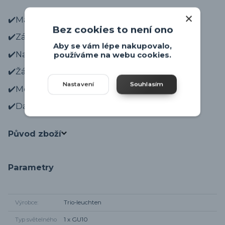
✔️Materiál svítidla je kov v matném niklu.
Bez cookies to není ono
✔️Zápustný rámeček do sádrokartonu.
Aby se vám lépe nakupovalo,
✔️Naklápěcí.
používáme na webu cookies.
✔️Žárovka GU10 není součástí.
Nastavení
Souhlasím
✔️Moderní design.
✔️Další svítidla ze série
JURA
.
Původ zboží
Parametry
Výrobce
Trio-leuchten
Typ světelného
1 x GU10