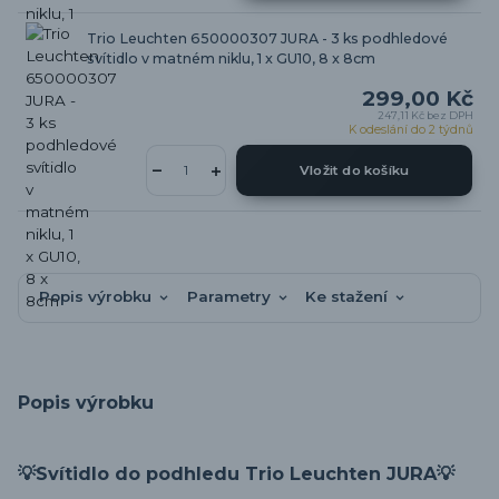
Trio Leuchten 650000307 JURA - 3 ks podhledové
svítidlo v matném niklu, 1 x GU10, 8 x 8cm
299,00 Kč
247,11 Kč
bez DPH
K odeslání do 2 týdnů
Vložit do košíku
Popis výrobku
Parametry
Ke stažení
Popis výrobku
💡
Svítidlo do podhledu Trio Leuchten JURA
💡