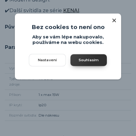
✔️Další svítidla ze série
KENAI
.
Bez cookies to není ono
Původ zboží
Aby se vám lépe nakupovalo,
používáme na webu cookies.
Parametry
Nastavení
Souhlasím
Výrobce
Trio-leuchten
Typ světelného
1 x GU10
zdroje
Příkon
1 x max 15W
IP krytí
Ip20
Rozměr svítidla
Dle nákresu