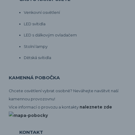
Venkovní osvětlení
LED svítidla
LED s dálkovým ovladačem
Stolní lampy
Dětská svítidla
KAMENNÁ POBOČKA
Chcete osvětlení vybrat osobně? Neváhejte navšítvit naší
kamennou provozovnu!
naleznete zde
Více informací o provozu a kontakty
KONTAKT