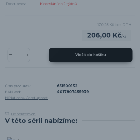
Dostupnost
K odeslání do 2 týdnů
170,25 Kč
bez DPH
206,00 Kč
/
ks
Vložit do košíku
Číslo produktu:
651500132
EAN kód:
4017807455939
Hlídat cenu / dostupnost
Do oblíbených
V této sérii nabízíme: