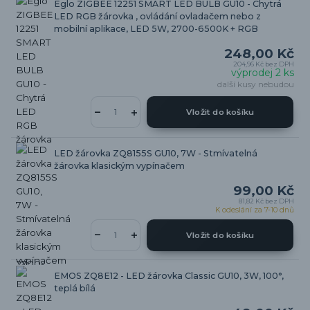
Eglo ZIGBEE 12251 SMART LED BULB GU10 - Chytrá
LED RGB žárovka , ovládání ovladačem nebo z
mobilní aplikace, LED 5W, 2700-6500K + RGB
248,00 Kč
204,96 Kč
bez DPH
výprodej 2 ks
další kusy nebudou
Vložit do košíku
LED žárovka ZQ8155S GU10, 7W - Stmívatelná
žárovka klasickým vypínačem
99,00 Kč
81,82 Kč
bez DPH
K odeslání za 7-10 dnů
Vložit do košíku
EMOS ZQ8E12 - LED žárovka Classic GU10, 3W, 100°,
teplá bílá