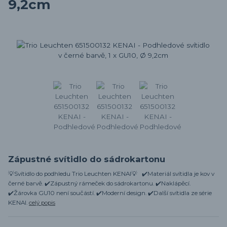
9,2cm
Zápustné svítidlo do sádrokartonu
💡Svítidlo do podhledu Trio Leuchten KENAI💡 ✔️Materiál svítidla je kov v
černé barvě. ✔️Zápustný rámeček do sádrokartonu. ✔️Naklápěcí.
✔️Žárovka GU10 není součástí. ✔️Moderní design. ✔️Další svítidla ze série
KENAI.
celý popis