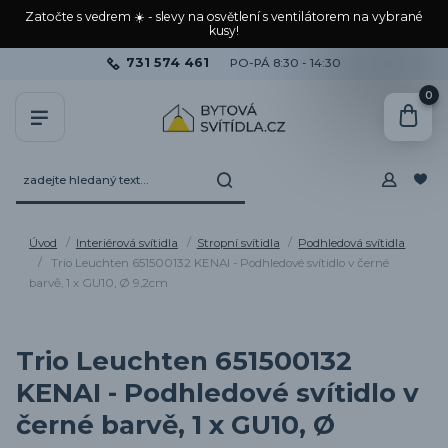
Zatočte s vedrem ☀️ - slevy na osvětlení s ventilátorem na vybrané
kusy!
731 574 461
PO-PÁ 8:30 - 14:30
0
Úvod
Interiérová svítidla
Stropní svítidla
Podhledová svítidla
Trio Leuchten 651500132 KENAI - Podhledové svítidlo v černé
barvě, 1 x GU10, Ø 9,2cm
Trio Leuchten 651500132
KENAI - Podhledové svítidlo v
černé barvě, 1 x GU10, Ø