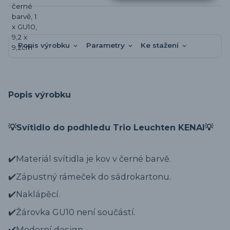
Popis výrobku
Parametry
Ke stažení
Popis výrobku
💡
Svítidlo do podhledu Trio Leuchten KENAI
💡
✔️Materiál svítidla je kov v černé barvě.
✔️Zápustný rámeček do sádrokartonu.
✔️Naklápěcí.
✔️Žárovka GU10 není součástí.
✔️Moderní design.