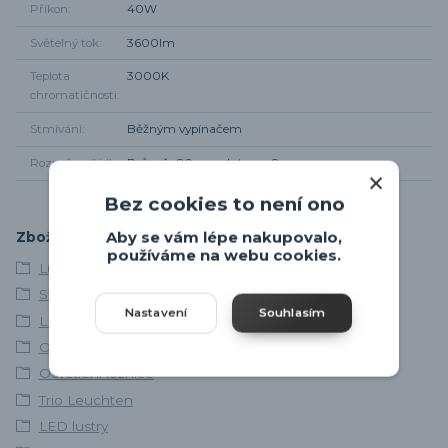
Příkon
40W
Světelný tok
3600lm
Teplota
3000K
chromatičnosti
Stmívání
Běžným vypínačem
Rozměr svítidla
Průměr 80cm, od stropu 8cm
Bez cookies to není ono
Aby se vám lépe nakupovalo,
Zboží zařazeno v kategoriích
používáme na webu cookies.
Lustry a závěsná svítidla
Stropní svítidla
Nastavení
Souhlasím
LED svítidla
Osvětlení obývacího pokoje
Osvětlení ložnice
Trio Leuchten
LED lustry