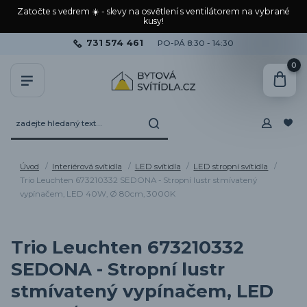
Zatočte s vedrem ☀️ - slevy na osvětlení s ventilátorem na vybrané
kusy!
731 574 461
PO-PÁ 8:30 - 14:30
0
Úvod
Interiérová svítidla
LED svítidla
LED stropní svítidla
Trio Leuchten 673210332 SEDONA - Stropní lustr stmívatený
vypínačem, LED 40W, Ø 80cm, 3000K
Trio Leuchten 673210332
SEDONA - Stropní lustr
stmívatený vypínačem, LED