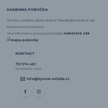
KAMENNÁ POBOČKA
Chcete osvětlení vybrat osobně? Neváhejte navšítvit naší
kamennou provozovnu!
naleznete zde
Více informací o provozu a kontakty
KONTAKT
731 574 461
PO-PÁ 8:30 - 14:30
info@bytova-svitidla.cz