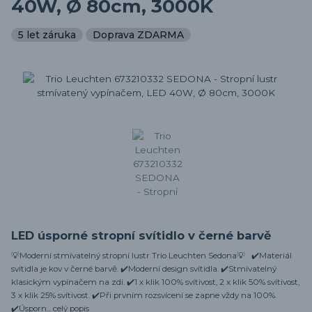
40W, Ø 80cm, 3000K
5 let záruka
Doprava ZDARMA
LED úsporné stropní svítidlo v černé barvě
💡Moderní stmívatelný stropní lustr Trio Leuchten Sedona💡 ✔️Materiál
svítidla je kov v černé barvě. ✔️Moderní design svítidla. ✔️Stmívatelný
klasickým vypínačem na zdi. ✔️1 x klik 100% svítivost, 2 x klik 50% svítivost,
3 x klik 25% svítivost. ✔️Při prvním rozsvícení se zapne vždy na 100%.
✔️Úsporn...
celý popis