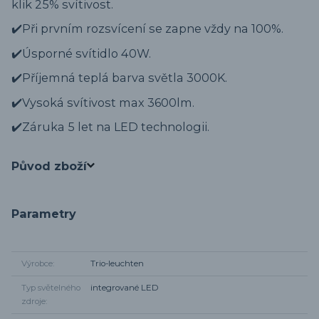
klik 25% svítivost.
✔️Při prvním rozsvícení se zapne vždy na 100%.
✔️Úsporné svítidlo 40W.
✔️Příjemná teplá barva světla 3000K.
✔️Vysoká svítivost max 3600lm.
✔️Záruka 5 let na LED technologii.
Původ zboží
Parametry
Výrobce
Trio-leuchten
Typ světelného
integrované LED
zdroje