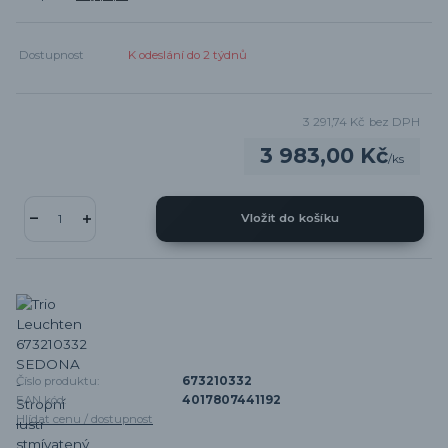
Dostupnost
K odeslání do 2 týdnů
3 291,74 Kč
bez DPH
3 983,00 Kč
/
ks
Vložit do košíku
Číslo produktu:
673210332
EAN kód:
4017807441192
Hlídat cenu / dostupnost