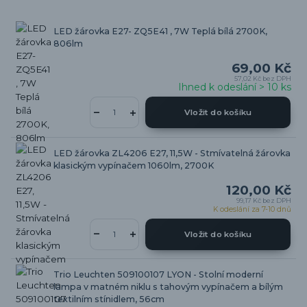
LED žárovka E27- ZQ5E41 , 7W Teplá bílá 2700K,
806lm
69,00 Kč
57,02 Kč
bez DPH
Ihned k odeslání > 10 ks
Vložit do košíku
LED žárovka ZL4206 E27, 11,5W - Stmívatelná žárovka
klasickým vypínačem 1060lm, 2700K
120,00 Kč
99,17 Kč
bez DPH
K odeslání za 7-10 dnů
Vložit do košíku
Trio Leuchten 509100107 LYON - Stolní moderní
lampa v matném niklu s tahovým vypínačem a bílým
textilním stínidlem, 56cm