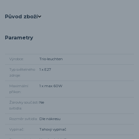
Původ zboží
Parametry
Výrobce
Trio-leuchten
Typ světelného
1 x E27
zdroje
Maximální
1 x max 60W
příkon
Žárovky součástí
Ne
svítidla
Rozměr svítidla
Dle nákresu
Vypínač
Tahový vypínač