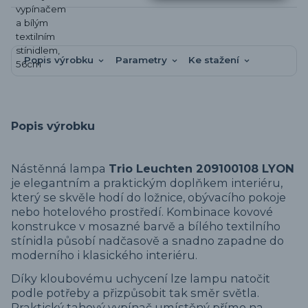
Popis výrobku
Parametry
Ke stažení
Popis výrobku
Nástěnná lampa
Trio Leuchten 209100108 LYON
je elegantním a praktickým doplňkem interiéru,
který se skvěle hodí do ložnice, obývacího pokoje
nebo hotelového prostředí. Kombinace kovové
konstrukce v mosazné barvě a bílého textilního
stínidla působí nadčasově a snadno zapadne do
moderního i klasického interiéru.
Díky kloubovému uchycení lze lampu natočit
podle potřeby a přizpůsobit tak směr světla.
Praktický tahový vypínač umístěný přímo na