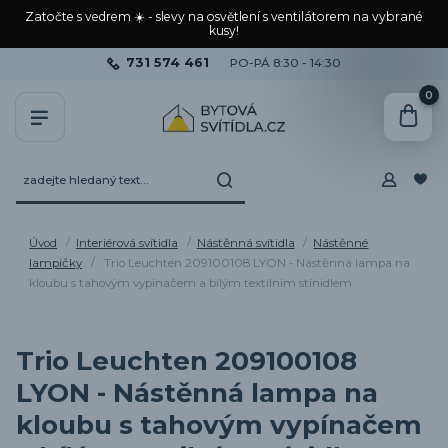
Zatočte s vedrem ☀️ - slevy na osvětlení s ventilátorem na vybrané
kusy!
731 574 461
PO-PÁ 8:30 - 14:30
0
Úvod
Interiérová svítidla
Nástěnná svítidla
Nástěnné
lampičky
Trio Leuchten 209100108 LYON - Nástěnná lampa na
kloubu s tahovým vypínačem a bílým textilním stínidlem
Trio Leuchten 209100108
LYON - Nástěnná lampa na
kloubu s tahovým vypínačem