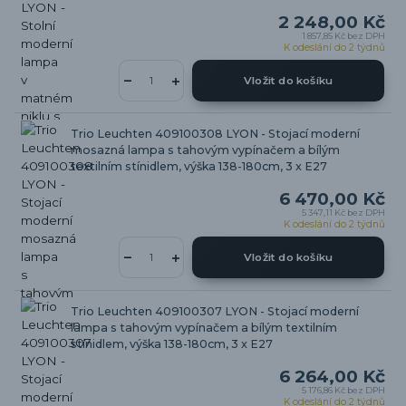
2 248,00 Kč
1 857,85 Kč
bez DPH
K odeslání do 2 týdnů
Vložit do košíku
Trio Leuchten 409100308 LYON - Stojací moderní
mosazná lampa s tahovým vypínačem a bílým
textilním stínidlem, výška 138-180cm, 3 x E27
6 470,00 Kč
5 347,11 Kč
bez DPH
K odeslání do 2 týdnů
Vložit do košíku
Trio Leuchten 409100307 LYON - Stojací moderní
lampa s tahovým vypínačem a bílým textilním
stínidlem, výška 138-180cm, 3 x E27
6 264,00 Kč
5 176,86 Kč
bez DPH
K odeslání do 2 týdnů