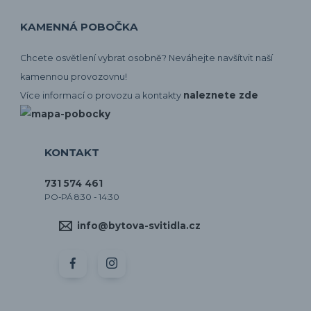
KAMENNÁ POBOČKA
Chcete osvětlení vybrat osobně? Neváhejte navšítvit naší
kamennou provozovnu!
naleznete zde
Více informací o provozu a kontakty
KONTAKT
731 574 461
PO-PÁ 8:30 - 14:30
info@bytova-svitidla.cz