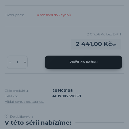
Dostupnost
K odeslání do 2 týdnů
2 017,36 Kč
bez DPH
2 441,00 Kč
/
ks
Vložit do košíku
Číslo produktu:
209100108
EAN kód:
4017807398571
Hlídat cenu / dostupnost
Do oblíbených
V této sérii nabízíme: