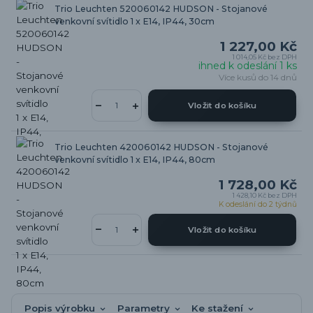
Trio Leuchten 520060142 HUDSON - Stojanové
venkovní svítidlo 1 x E14, IP44, 30cm
1 227,00 Kč
1 014,05 Kč
bez DPH
ihned k odeslání 1 ks
Více kusů do 14 dnů
Vložit do košíku
Trio Leuchten 420060142 HUDSON - Stojanové
venkovní svítidlo 1 x E14, IP44, 80cm
1 728,00 Kč
1 428,10 Kč
bez DPH
K odeslání do 2 týdnů
Vložit do košíku
Popis výrobku
Parametry
Ke stažení