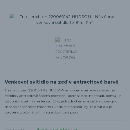
Venkovní svítidlo na zeď v antracitové barvě
Trio Leuchten 220060142 HUDSON je moderní venkovní nástěnné
svítidlo v antracitově šedém provedení, které se hodí na fasádu domu, ke
vstupním dveřím i na terasu. Díky jednoduchému a čistému designu
snadno zapadne do moderní i klasické architektury. Tělo svítidla je
vyrobeno z odolného hliníku a dopl...
celý popis
ihned k odeslání 1 ks
Dostupnost