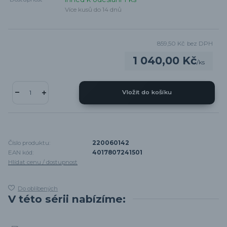
Více kusů do 14 dnů
859,50 Kč
bez DPH
1 040,00 Kč
/
ks
Vložit do košíku
Číslo produktu:
220060142
EAN kód:
4017807241501
Hlídat cenu / dostupnost
Do oblíbených
V této sérii nabízíme: