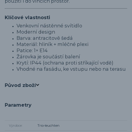
použití i do vlhčích prostor.
Klíčové vlastnosti
Venkovní nástěnné svítidlo
Moderní design
Barva: antracitově šedá
Materiál: hliník + mléčné plexi
Patice: 1× E14
Žárovka je součástí balení
Krytí: IP44 (ochrana proti stříkající vodě)
Vhodné na fasádu, ke vstupu nebo na terasu
Původ zboží
Parametry
Výrobce
Trio-leuchten