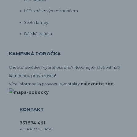
LED s dálkovým ovladačem
Stolní lampy
Dětská svítidla
KAMENNÁ POBOČKA
Chcete osvětlení vybrat osobně? Neváhejte navšítvit naší
kamennou provozovnu!
naleznete zde
Více informací o provozu a kontakty
KONTAKT
731 574 461
PO-PÁ 8:30 - 14:30