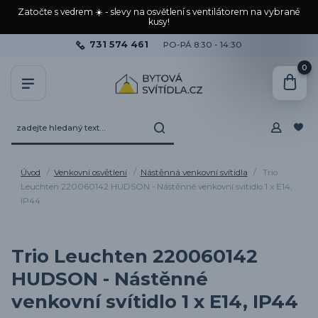
Zatočte s vedrem ☀️ - slevy na osvětlení s ventilátorem na vybrané
kusy!
731 574 461
PO-PÁ 8:30 - 14:30
0
Úvod
Venkovní osvětlení
Nástěnná venkovní svítidla
Trio
Leuchten 220060142 HUDSON - Nástěnné venkovní svítidlo 1 x E14,
IP44
Trio Leuchten 220060142
HUDSON - Nástěnné
venkovní svítidlo 1 x E14, IP44