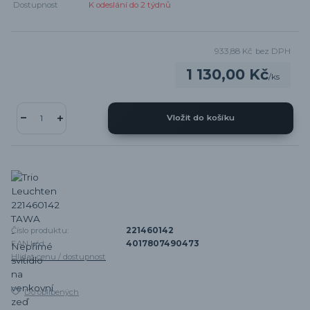
Dostupnost
K odeslání do 2 týdnů
933,88 Kč
bez DPH
1 130,00 Kč
/
ks
Vložit do košíku
Číslo produktu:
221460142
EAN kód:
4017807490473
Hlídat cenu / dostupnost
Do oblíbených