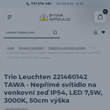
731 574 461
PO-PÁ 8:30 - 14:30
0
Úvod
Venkovní osvětlení
Nástěnná venkovní svítidla
Trio
Leuchten 221460142 TAWA - Nepřímé svítidlo na venkovní zeď IP54,
LED 7,5W, 3000K, 50cm výška
Trio Leuchten 221460142
TAWA - Nepřímé svítidlo na
venkovní zeď IP54, LED 7,5W,
3000K, 50cm výška