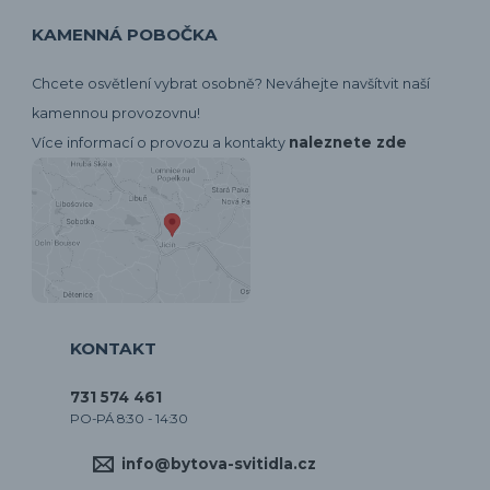
KAMENNÁ POBOČKA
Chcete osvětlení vybrat osobně? Neváhejte navšítvit naší
kamennou provozovnu!
naleznete zde
Více informací o provozu a kontakty
KONTAKT
731 574 461
PO-PÁ 8:30 - 14:30
info@bytova-svitidla.cz