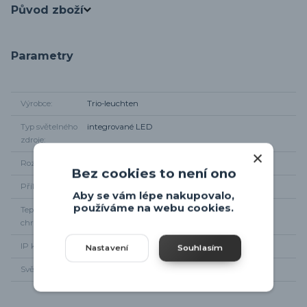
Původ zboží
Parametry
Výrobce
Trio-leuchten
Typ světelného
integrované LED
zdroje
Rozměr svítidla
Výška 50cm, šířka 5cm
Bez cookies to není ono
Příkon
7,5W
Aby se vám lépe nakupovalo,
používáme na webu cookies.
Teplota
3000K
chromatičnosti
IP krytí
IP54
Nastavení
Souhlasím
Světelný tok
800lm