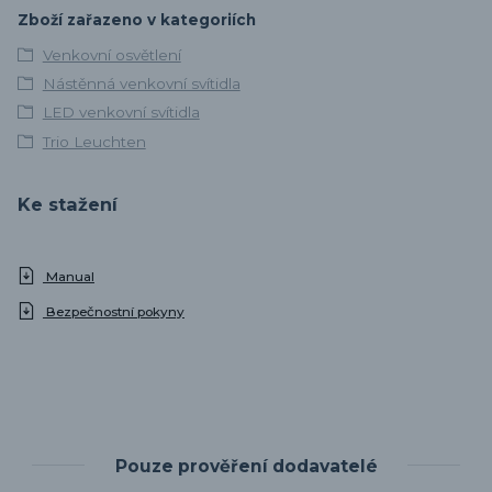
Zboží zařazeno v kategoriích
Venkovní osvětlení
Nástěnná venkovní svítidla
LED venkovní svítidla
Trio Leuchten
Ke stažení
Manual
Bezpečnostní pokyny
Pouze prověření dodavatelé