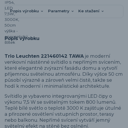
Popis výrobku
Parametry
Ke stažení
Popis výrobku
Trio Leuchten 221460142 TAWA
je moderní
venkovní nástěnné svítidlo s nepřímým svícením,
které elegantně zvýrazní fasádu domu a vytvoří
příjemnou světelnou atmosféru. Díky výšce 50 cm
působí výrazně a zároveň velmi čistě, takže se
hodí k moderní i minimalistické architektuře.
Svítidlo je vybaveno integrovanými LED čipy o
výkonu 7,5 W se světelným tokem 800 lumenů.
Teplé bílé světlo o teplotě 3000 K zajišťuje útulné
a přirozené osvětlení vstupních prostor, terasy
nebo balkonu. Nepřímé svícení vytváří jemný
světelný efekt na stěně bez oslnění.