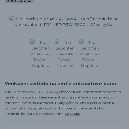
5 let záruka
Venkovní svítidlo na zeď v antracitové barvě
Trio Leuchten 221460142 TAWA je moderní venkovní nástěnné svítidlo s
nepřímým svícením, které elegantně zvýrazní fasádu domu a vytvoří
příjemnou světelnou atmosféru. Díky výšce 50 cm působí výrazně a
zároveň velmi čistě, takže se hodí k moderní i minimalistické
architektuře. Svítidlo je vybaveno int...
celý popis