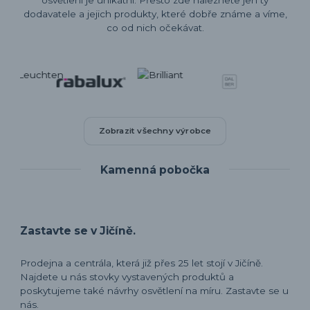
osvětlení je unikátní. Přesto zde naleznete jen ty
dodavatele a jejich produkty, které dobře známe a víme,
co od nich očekávat.
Zobrazit všechny výrobce
Kamenná pobočka
Zastavte se v Jičíně.
Prodejna a centrála, která již přes 25 let stojí v Jičíně.
Najdete u nás stovky vystavených produktů a
poskytujeme také návrhy osvětlení na míru. Zastavte se u
nás.