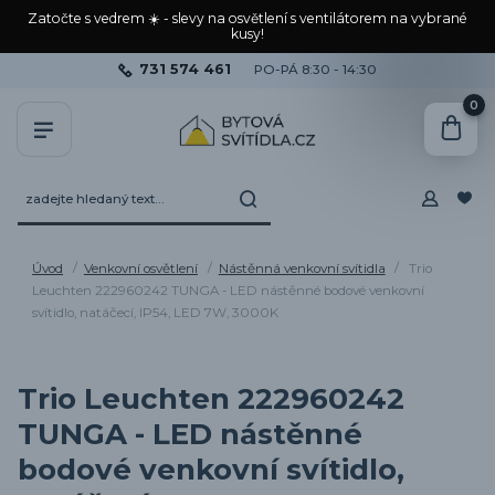
Zatočte s vedrem ☀️ - slevy na osvětlení s ventilátorem na vybrané
kusy!
731 574 461
PO-PÁ 8:30 - 14:30
0
Úvod
Venkovní osvětlení
Nástěnná venkovní svítidla
Trio
Leuchten 222960242 TUNGA - LED nástěnné bodové venkovní
svítidlo, natáčecí, IP54, LED 7W, 3000K
Trio Leuchten 222960242
TUNGA - LED nástěnné
bodové venkovní svítidlo,