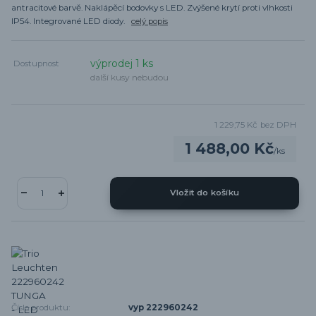
antracitové barvě. Naklápěcí bodovky s LED. Zvýšené krytí proti vlhkosti
IP54. Integrované LED diody.
celý popis
výprodej 1 ks
Dostupnost
další kusy nebudou
1 229,75 Kč
bez DPH
1 488,00 Kč
/
ks
Vložit do košíku
Číslo produktu:
vyp 222960242