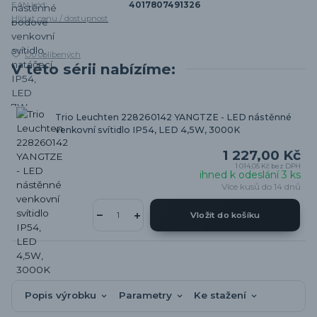
EAN kód:
4017807491326
Hlídat cenu / dostupnost
Do oblíbených
V této sérii nabízíme:
Trio Leuchten 228260142 YANGTZE - LED nástěnné
venkovní svítidlo IP54, LED 4,5W, 3000K
1 227,00 Kč
1 014,05 Kč
bez DPH
ihned k odeslání 3 ks
Více kusů do 14 dnů
Vložit do košíku
Popis výrobku
Parametry
Ke stažení