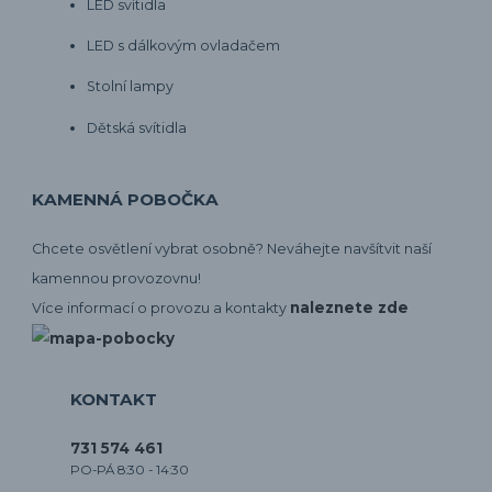
LED svítidla
LED s dálkovým ovladačem
Stolní lampy
Dětská svítidla
KAMENNÁ POBOČKA
Chcete osvětlení vybrat osobně? Neváhejte navšítvit naší
kamennou provozovnu!
naleznete zde
Více informací o provozu a kontakty
KONTAKT
731 574 461
PO-PÁ 8:30 - 14:30