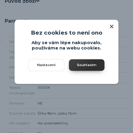
Původ zboží
Parametry
Bez cookies to není ono
Výrobce
Trio-leuchten
Aby se vám lépe nakupovalo,
používáme na webu cookies.
Typ světelného
integrované LED
zdroje
Nastavení
Souhlasím
Příkon
6,5W
Světelný tok
500lm
Teplota
3000K
chromatičnosti
Stmívání
NE
Rozměr svítidla
Šířka 18cm, výška 13cm
Dle zapojení
Na vývod elektřiny