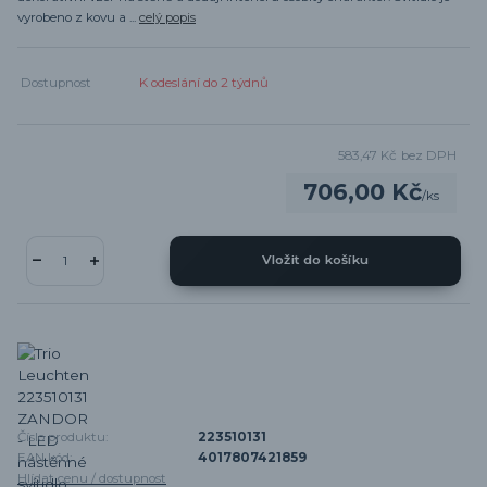
vyrobeno z kovu a ...
celý popis
Dostupnost
K odeslání do 2 týdnů
583,47 Kč
bez DPH
706,00 Kč
/
ks
Vložit do košíku
Číslo produktu:
223510131
EAN kód:
4017807421859
Hlídat cenu / dostupnost