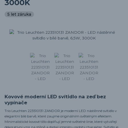
3000K
5 let záruka
Kovové moderní LED svítidlo na zeď bez
vypínače
Trio Leuchten 223510131 ZANDOR je moderní LED nástěnné svítidlo v
elegantní bílé barvě, které zaujme originálním světelným efektem.
Minimalistické kovové tělo doplňují jemné světelné linie, které vytvářejí
dekorativní vzor na stěně a dodají interiéru osobitý charakter. Svítidlo je