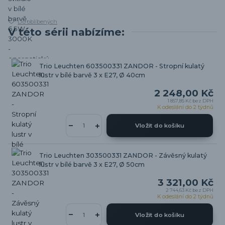
Do oblíbených
V této sérii nabízíme:
Trio Leuchten 603500331 ZANDOR - Stropní kulatý
lustr v bílé barvě 3 x E27, Ø 40cm
2 248,00 Kč
1 857,85 Kč
bez DPH
K odeslání do 2 týdnů
Vložit do košíku
Trio Leuchten 303500331 ZANDOR - Závěsný kulatý
lustr v bílé barvě 3 x E27, Ø 50cm
3 321,00 Kč
2 744,63 Kč
bez DPH
K odeslání do 2 týdnů
Vložit do košíku