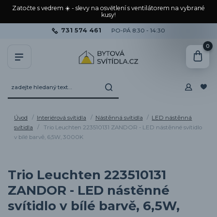
Zatočte s vedrem ☀️ - slevy na osvětlení s ventilátorem na vybrané
kusy!
731 574 461
PO-PÁ 8:30 - 14:30
0
Úvod
Interiérová svítidla
Nástěnná svítidla
LED nástěnná
svítidla
Trio Leuchten 223510131 ZANDOR - LED nástěnné svítidlo
v bílé barvě, 6,5W, 3000K
Trio Leuchten 223510131
ZANDOR - LED nástěnné
svítidlo v bílé barvě, 6,5W,