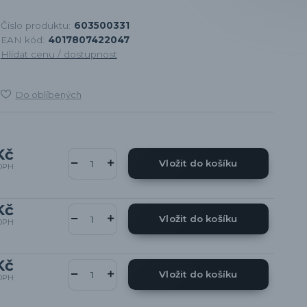
Číslo produktu:
603500331
EAN kód:
4017807422047
Hlídat cenu / dostupnost
Do oblíbených
Kč
Vložit do košíku
DPH
Kč
Vložit do košíku
DPH
Kč
Vložit do košíku
DPH