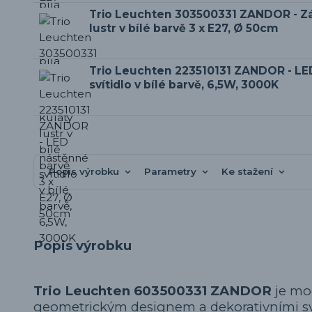
Trio Leuchten 303500331 ZANDOR - Zá
lustr v bílé barvě 3 x E27, Ø 50cm
Trio Leuchten 223510131 ZANDOR - L
svítidlo v bílé barvě, 6,5W, 3000K
Popis výrobku
Parametry
Ke stažení
Popis výrobku
Trio Leuchten 603500331 ZANDOR
je mod
geometrickým designem a dekorativními sv