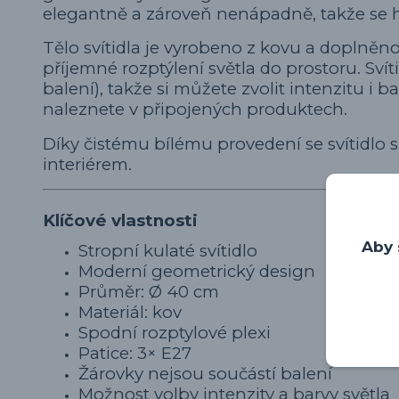
elegantně a zároveň nenápadně, takže se ho
Tělo svítidla je vyrobeno z kovu a doplněn
příjemné rozptýlení světla do prostoru. Svíti
balení), takže si můžete zvolit intenzitu i 
naleznete v připojených produktech.
Díky čistému bílému provedení se svítidl
interiérem.
Klíčové vlastnosti
Aby 
Stropní kulaté svítidlo
Moderní geometrický design
Průměr: Ø 40 cm
Materiál: kov
Spodní rozptylové plexi
Patice: 3× E27
Žárovky nejsou součástí balení
Možnost volby intenzity a barvy světla