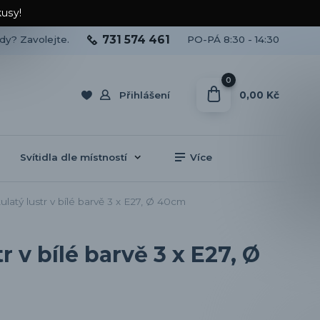
kusy!
731 574 461
ady? Zavolejte.
PO-PÁ 8:30 - 14:30
0
0,00 Kč
Přihlášení
Svítidla dle místností
Více
tý lustr v bílé barvě 3 x E27, Ø 40cm
 v bílé barvě 3 x E27, Ø