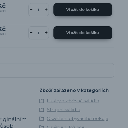
Kč
Vložit do košíku
DPH
Kč
Vložit do košíku
DPH
Zboží zařazeno v kategoriích
Lustry a závěsná svítidla
Stropní svítidla
Osvětlení obývacího pokoje
originálním
působí
Osvětlení ložnice