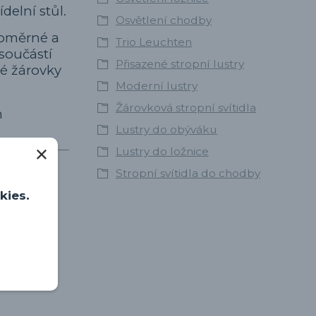
delní stůl.
Osvětlení chodby
noměrné a
Trio Leuchten
 součástí
Přisazené stropní lustry
né žárovky
Moderní lustry
Žárovková stropní svítidla
m
Lustry do obýváku
Lustry do ložnice
Stropní svítidla do chodby
kies.