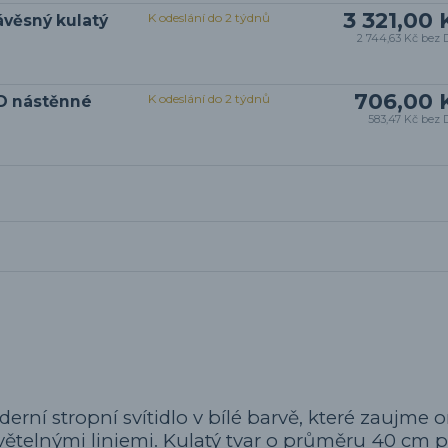
3 321,00 
K odeslání do 2 týdnů
věsný kulatý
2 744,63 Kč
bez 
706,00 
K odeslání do 2 týdnů
ED nástěnné
583,47 Kč
bez 
erní stropní svítidlo v bílé barvě, které zaujme 
ětelnými liniemi. Kulatý tvar o průměru 40 cm 