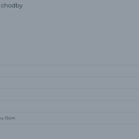
i chodby
pu 15cm