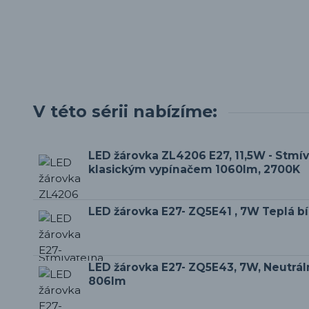
V této sérii nabízíme:
LED žárovka ZL4206 E27, 11,5W - Stmí
klasickým vypínačem 1060lm, 2700K
LED žárovka E27- ZQ5E41 , 7W Teplá b
LED žárovka E27- ZQ5E43, 7W, Neutráln
806lm