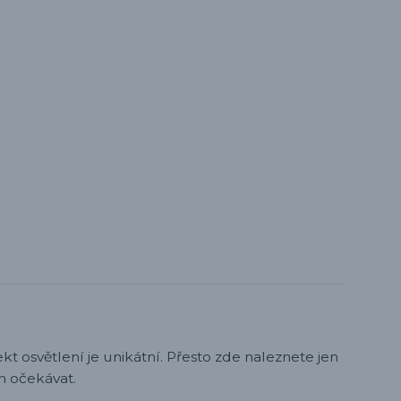
t osvětlení je unikátní. Přesto zde naleznete jen
h očekávat.