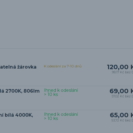
120,00 
K odeslání za 7-10 dnů
vatelná žárovka
99,17 Kč
bez 
69,00 
Ihned k odeslání
ílá 2700K, 806lm
> 10 ks
57,02 Kč
bez 
65,00 
Ihned k odeslání
í bílá 4000K,
> 10 ks
53,72 Kč
bez 