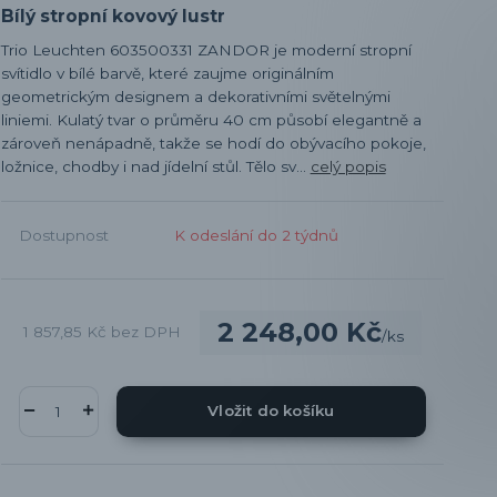
Bílý stropní kovový lustr
Trio Leuchten 603500331 ZANDOR je moderní stropní
svítidlo v bílé barvě, které zaujme originálním
geometrickým designem a dekorativními světelnými
liniemi. Kulatý tvar o průměru 40 cm působí elegantně a
zároveň nenápadně, takže se hodí do obývacího pokoje,
ložnice, chodby i nad jídelní stůl. Tělo sv...
celý popis
Dostupnost
K odeslání do 2 týdnů
2 248,00 Kč
1 857,85 Kč
bez DPH
/
ks
Vložit do košíku