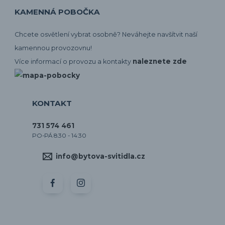
KAMENNÁ POBOČKA
Chcete osvětlení vybrat osobně? Neváhejte navšítvit naší
kamennou provozovnu!
naleznete zde
Více informací o provozu a kontakty
KONTAKT
731 574 461
PO-PÁ 8:30 - 14:30
info@bytova-svitidla.cz