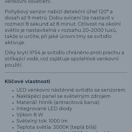
venkovní osvětlení.
Pohybový senzor nabízí detekční úhel 120° a
dosah až 9 metrů. Dobu svícení lze nastavit v
rozmezí 8 sekund až 8 minut. Citlivost na okolní
světlo je nastavitelná v rozsahu 20–2000 luxů,
takže si určíte, při jaké úrovni tmy se svítidlo
aktivuje.
Díky krytí IP54 je svítidlo chráněno proti prachu a
stříkající vodě, což zajišťuje spolehlivé venkovní
použití.
Klíčové vlastnosti
LED venkovní nástěnné svítidlo se senzorem
Naklápěcí panel se světelným zdrojem
Materiál: hliník (antracitová barva)
Integrované LED diody
Výkon: 8 W
Světelný tok: 1000 lm
Teplota světla: 3000K (teplá bílá)