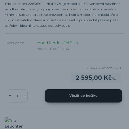
Trio Leuchten 226369142 HORTON je moderní LED venkovní nástěnné
svítidlo s integrovaným pohybovým senzorem a naklápěcím panelem.
Minimalistické antracitové provedení se hodí k moderní architektuře a
díky nastavitelné hlavě si můžete směr světla přizpůsobit přesně podle
potřeby – ideální ke vstupu do...
celý popis
ihned k odeslání 5 ks
Dostupnost
Více kusů do 14 dnů
2 144,63 Kč
bez DPH
2 595,00 Kč
/
ks
Vložit do košíku