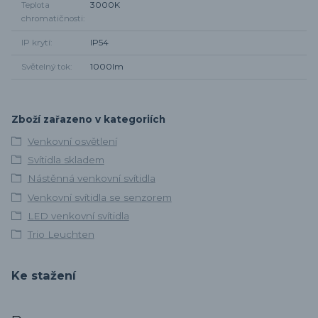
Teplota
3000K
chromatičnosti
IP krytí
IP54
Světelný tok
1000lm
Zboží zařazeno v kategoriích
Venkovní osvětlení
Svítidla skladem
Nástěnná venkovní svítidla
Venkovní svítidla se senzorem
LED venkovní svítidla
Trio Leuchten
Ke stažení