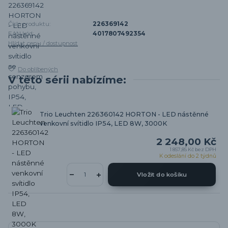
Číslo produktu:
226369142
EAN kód:
4017807492354
Hlídat cenu / dostupnost
Do oblíbených
V této sérii nabízíme:
Trio Leuchten 226360142 HORTON - LED nástěnné
venkovní svítidlo IP54, LED 8W, 3000K
2 248,00 Kč
1 857,85 Kč
bez DPH
K odeslání do 2 týdnů
Vložit do košíku