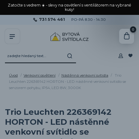
Zatočte s vedrem ☀️ - slevy na osvětlení s ventilátorem na vybrané
kusy!
731 574 461
PO-PÁ 8:30 - 14:30
0
Úvod
Venkovní osvětlení
Nástěnná venkovní svítidla
Trio
Leuchten 226369142 HORTON - LED nástěnné venkovní svítidlo se
senzorem pohybu, IP54, LED 8W, 3000K
Trio Leuchten 226369142
HORTON - LED nástěnné
venkovní svítidlo se