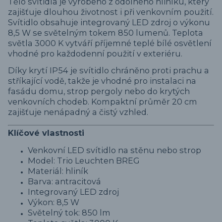
Tělo svítidla je vyrobeno z odolného hliníku, který
zajišťuje dlouhou životnost i při venkovním použití.
Svítidlo obsahuje integrovaný LED zdroj o výkonu
8,5 W se světelným tokem 850 lumenů. Teplota
světla 3000 K vytváří příjemné teplé bílé osvětlení
vhodné pro každodenní použití v exteriéru.
Díky krytí IP54 je svítidlo chráněno proti prachu a
stříkající vodě, takže je vhodné pro instalaci na
fasádu domu, strop pergoly nebo do krytých
venkovních chodeb. Kompaktní průměr 20 cm
zajišťuje nenápadný a čistý vzhled.
Klíčové vlastnosti
Venkovní LED svítidlo na stěnu nebo strop
Model: Trio Leuchten BREG
Materiál: hliník
Barva: antracitová
Integrovaný LED zdroj
Výkon: 8,5 W
Světelný tok: 850 lm