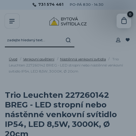
731 574 461
PO-PÁ 8:30 - 14:30
0
Úvod
Venkovní osvětlení
Nástěnná venkovní svítidla
Trio
Leuchten 227260142 BREG - LED stropní nebo nástěnné venkovní
svítidlo IP54, LED 8,5W, 3000K, Ø 20cm
Trio Leuchten 227260142
BREG - LED stropní nebo
nástěnné venkovní svítidlo
IP54, LED 8,5W, 3000K, Ø
20cm