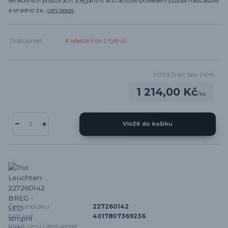
venkovních prostorách. Elegantní antracitové provedení působí nadčasově
a snadno za...
celý popis
Dostupnost
K odeslání do 2 týdnů
1 003,31 Kč
bez DPH
1 214,00 Kč
/
ks
Vložit do košíku
Číslo produktu:
227260142
EAN kód:
4017807369236
Hlídat cenu / dostupnost