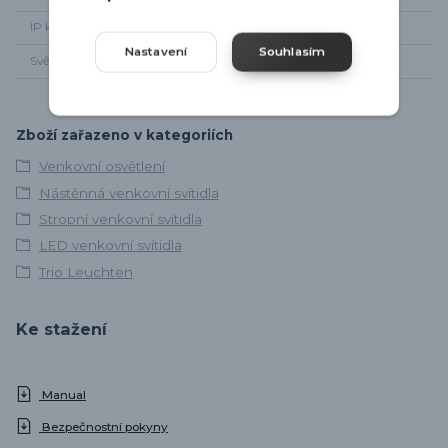
IP krytí
IP54
Nastavení
Souhlasím
Světelný tok
850lm
Zboží zařazeno v kategoriích
Venkovní osvětlení
Nástěnná venkovní svítidla
Stropní venkovní svítidla
LED venkovní svítidla
Trio Leuchten
Ke stažení
Manual
Bezpečnostní pokyny