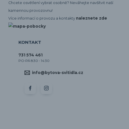
Chcete osvětlení vybrat osobně? Neváhejte navšítvit naší
kamennou provozovnu!
naleznete zde
Více informací o provozu a kontakty
KONTAKT
731 574 461
PO-PÁ 8:30 - 14:30
info@bytova-svitidla.cz
by CORA osvětlení
Vytvořeno na
Eshop-rychle.cz