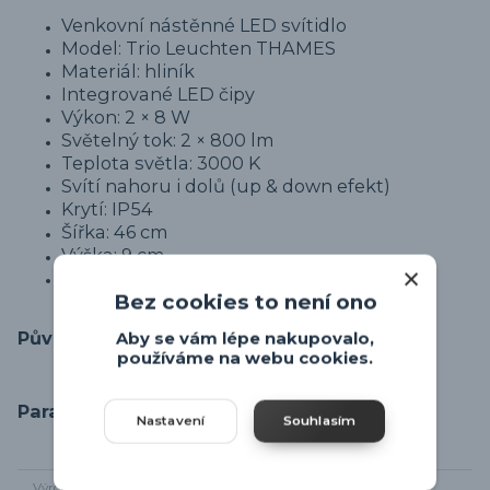
Venkovní nástěnné LED svítidlo
Model: Trio Leuchten THAMES
Materiál: hliník
Integrované LED čipy
Výkon: 2 × 8 W
Světelný tok: 2 × 800 lm
Teplota světla: 3000 K
Svítí nahoru i dolů (up & down efekt)
Krytí: IP54
Šířka: 46 cm
Výška: 9 cm
Vzdálenost od zdi: 3 cm
Bez cookies to není ono
Původ zboží
Aby se vám lépe nakupovalo,
používáme na webu cookies.
Parametry
Nastavení
Souhlasím
Výrobce
Trio-leuchten