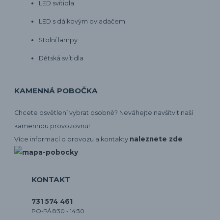
LED svítidla
LED s dálkovým ovladačem
Stolní lampy
Dětská svítidla
KAMENNÁ POBOČKA
Chcete osvětlení vybrat osobně? Neváhejte navšítvit naší
kamennou provozovnu!
naleznete zde
Více informací o provozu a kontakty
KONTAKT
731 574 461
PO-PÁ 8:30 - 14:30