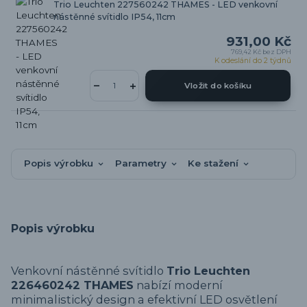
Trio Leuchten 227560242 THAMES - LED venkovní
nástěnné svítidlo IP54, 11cm
931,00 Kč
769,42 Kč
bez DPH
K odeslání do 2 týdnů
Vložit do košíku
Popis výrobku
Parametry
Ke stažení
Popis výrobku
Venkovní nástěnné svítidlo
Trio Leuchten
226460242 THAMES
nabízí moderní
minimalistický design a efektivní LED osvětlení