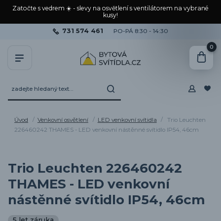
Zatočte s vedrem ☀️ - slevy na osvětlení s ventilátorem na vybrané
kusy!
731 574 461
PO-PÁ 8:30 - 14:30
0
Úvod
Venkovní osvětlení
LED venkovní svítidla
Trio Leuchten
226460242 THAMES - LED venkovní nástěnné svítidlo IP54, 46cm
Trio Leuchten 226460242
THAMES - LED venkovní
nástěnné svítidlo IP54, 46cm
5 let záruka