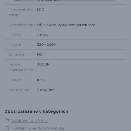
Typ světelného
LED
zdroje
Rozměr svítidla
Šířka 46cm, výška 9cm, od zdi 3cm
Příkon
2 x 8W
Napájení
220 - 240V
Stmívání
NE
Teplota
3000K
chromatičnosti
IP krytí
IP54
Světelný tok
2 x 800lm
Zboží zařazeno v kategoriích
Venkovní osvětlení
Nástěnná venkovní svítidla