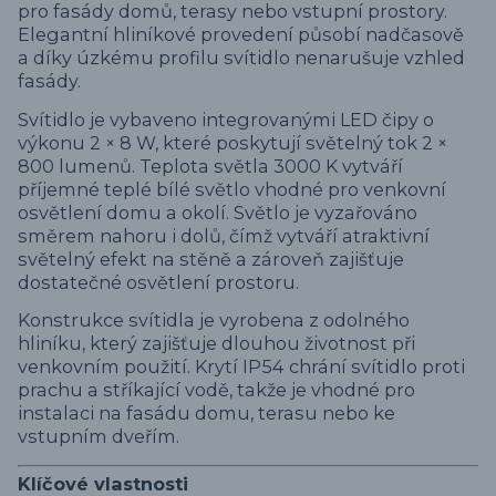
pro fasády domů, terasy nebo vstupní prostory.
Elegantní hliníkové provedení působí nadčasově
a díky úzkému profilu svítidlo nenarušuje vzhled
fasády.
Svítidlo je vybaveno integrovanými LED čipy o
výkonu 2 × 8 W, které poskytují světelný tok 2 ×
800 lumenů. Teplota světla 3000 K vytváří
příjemné teplé bílé světlo vhodné pro venkovní
osvětlení domu a okolí. Světlo je vyzařováno
směrem nahoru i dolů, čímž vytváří atraktivní
světelný efekt na stěně a zároveň zajišťuje
dostatečné osvětlení prostoru.
Konstrukce svítidla je vyrobena z odolného
hliníku, který zajišťuje dlouhou životnost při
venkovním použití. Krytí IP54 chrání svítidlo proti
prachu a stříkající vodě, takže je vhodné pro
instalaci na fasádu domu, terasu nebo ke
vstupním dveřím.
Klíčové vlastnosti