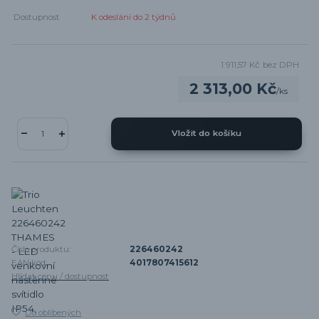
Dostupnost
K odeslání do 2 týdnů
1 911,57 Kč
bez DPH
2 313,00 Kč
/
ks
Vložit do košíku
Číslo produktu:
226460242
EAN kód:
4017807415612
Hlídat cenu / dostupnost
Do oblíbených