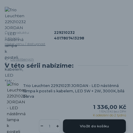
Číslo produktu:
229210232
EAN kód:
4017807413298
Hlídat cenu / dostupnost
Do oblíbených
V této sérii nabízíme:
Trio Leuchten 229210231 JORDAN - LED nástěnná
lampa k posteli s kabelem, LED 5W + 2W, 3000K, bílá
barva
1 336,00 Kč
1 104,13 Kč
bez DPH
K odeslání do 2 týdnů
Vložit do košíku