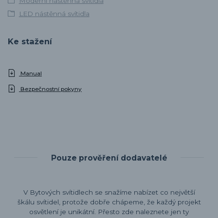
Moderní nástěnná svítidla
LED nástěnná svítidla
Ke stažení
Manual
Bezpečnostní pokyny
Pouze prověření dodavatelé
V Bytových svítidlech se snažíme nabízet co největší
škálu svítidel, protože dobře chápeme, že každý projekt
osvětlení je unikátní. Přesto zde naleznete jen ty