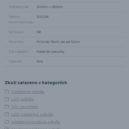
Světelný tok
200lm + 550lm
Teplota
3000K
chromatičnosti
Stmívání
NE
Rozměry
Průměr 15cm, od zdi 12cm
Dle zapojení
Kabel do zásuvky
Vypínač
Ano
Zboží zařazeno v kategoriích
Nástěnná svítidla
LED svítidla
Trio Leuchten
LED nástěnná svítidla
Nástěnná bodová svítidla