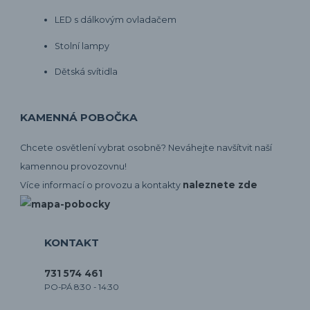
LED s dálkovým ovladačem
Stolní lampy
Dětská svítidla
KAMENNÁ POBOČKA
Chcete osvětlení vybrat osobně? Neváhejte navšítvit naší
kamennou provozovnu!
naleznete zde
Více informací o provozu a kontakty
KONTAKT
731 574 461
PO-PÁ 8:30 - 14:30