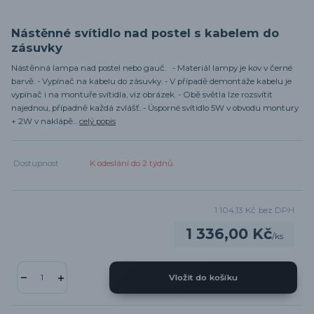
Nástěnné svítidlo nad postel s kabelem do
zásuvky
Nástěnná lampa nad postel nebo gauč. - Materiál lampy je kov v černé
barvě. - Vypínač na kabelu do zásuvky. - V případě demontáže kabelu je
vypínač i na montuře svítidla, viz obrázek. - Obě světla lze rozsvítit
najednou, případně každá zvlášť. - Úsporné svítidlo 5W v obvodu montury
+ 2W v naklápě...
celý popis
Dostupnost
K odeslání do 2 týdnů
1 104,13 Kč
bez DPH
1 336,00 Kč
/
ks
Vložit do košíku