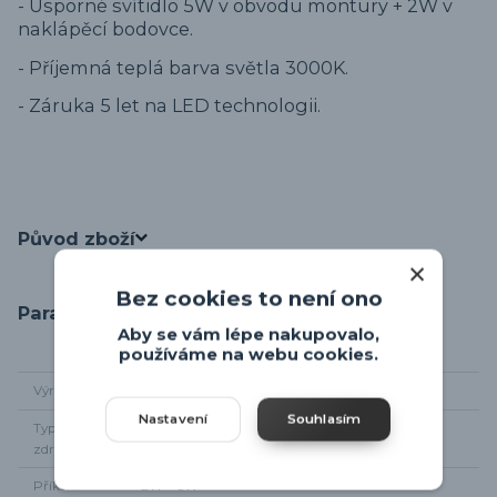
- Úsporné svítidlo 5W v obvodu montury + 2W v
naklápěcí bodovce.
- Příjemná teplá barva světla 3000K.
- Záruka 5 let na LED technologii.
Původ zboží
Bez cookies to není ono
Parametry
Aby se vám lépe nakupovalo,
používáme na webu cookies.
Výrobce
Trio-leuchten
Nastavení
Souhlasím
Typ světelného
integrované LED
zdroje
Příkon
2W + 5W