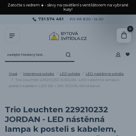
Zatočte s vedrem ☀️ - slevy na osvětlení s ventilátorem na vybrané
kusy!
731 574 461
PO-PÁ 8:30 - 14:30
0
Úvod
Interiérová svítidla
LED svítidla
LED nástěnná svítidla
Trio Leuchten 229210232 JORDAN - LED nástěnná lampa k
posteli s kabelem, LED 5W + 2W, 3000K, černá barva
Trio Leuchten 229210232
JORDAN - LED nástěnná
lampa k posteli s kabelem,