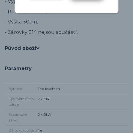
- Vypínač na kabelu.
- Rustikální design.
- Výška 50cm.
- Žárovky E14 nejsou součástí.
Původ zboží
Parametry
Výrobce
Trio-leuchten
Typ světelného
2 x E14
zdroje
Maximální
2 x 28W
příkon
Žárovky součástí
Ne