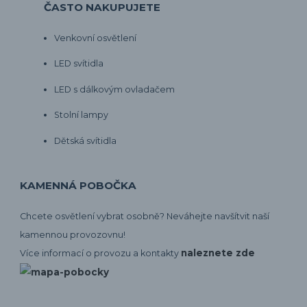
ČASTO NAKUPUJETE
Venkovní osvětlení
LED svítidla
LED s dálkovým ovladačem
Stolní lampy
Dětská svítidla
KAMENNÁ POBOČKA
Chcete osvětlení vybrat osobně? Neváhejte navšítvit naší
kamennou provozovnu!
naleznete zde
Více informací o provozu a kontakty