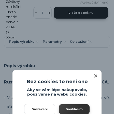
Více kusů do 14 dnů
Vložit do košíku
Popis výrobku
Parametry
Ke stažení
Popis výrobku
Bez cookies to není ono
Rustikální stolní lampa Trio Leuchten RUSTICA.
Aby se vám lépe nakupovalo,
používáme na webu cookies.
- Materiál montury je kov v rustikální hnědé barvě.
- Stínidlo je skleněné, bílé.
Nastavení
Souhlasím