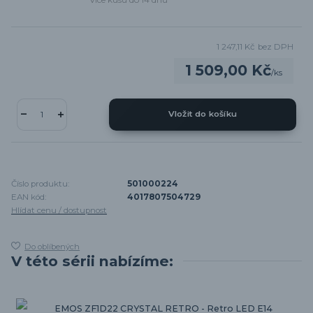
1 247,11 Kč
bez DPH
1 509,00 Kč
/
ks
Vložit do košíku
Číslo produktu:
501000224
EAN kód:
4017807504729
Hlídat cenu / dostupnost
Do oblíbených
V této sérii nabízíme:
EMOS ZF1D22 CRYSTAL RETRO - Retro LED E14