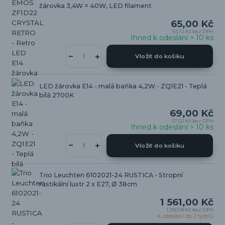
žárovka 3,4W = 40W, LED filament
65,00 Kč
53,72 Kč
bez DPH
Ihned k odeslání > 10 ks
Vložit do košíku
LED žárovka E14 - malá baňka 4,2W - ZQ1E21 - Teplá
bílá 2700K
69,00 Kč
57,02 Kč
bez DPH
Ihned k odeslání > 10 ks
Vložit do košíku
Trio Leuchten 6102021-24 RUSTICA - Stropní
rustikální lustr 2 x E27, Ø 38cm
1 561,00 Kč
1 290,08 Kč
bez DPH
K odeslání do 2 týdnů