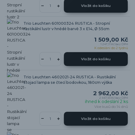
Vložit do košíku
Trio Leuchten 601000324 RUSTICA - Stropní
rustikální lustr v hnědé barvě 3 x E14, Ø 55cm
1 509,00 Kč
1 247,11 Kč
bez DPH
K odeslání do 2 týdnů
Vložit do košíku
Trio Leuchten 4602021-24 RUSTICA - Rustikální
stojací lampa se čtecí bodovkou, 180cm výška
2 962,00 Kč
2 447,93 Kč
bez DPH
ihned k odeslání 2 ks
Více kusů do 14 dnů
Vložit do košíku