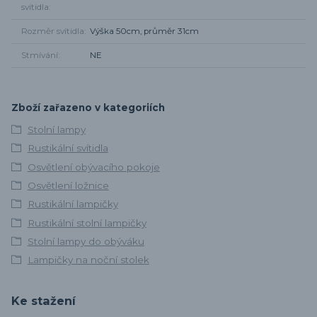
svítidla
Rozměr svítidla
Výška 50cm, průměr 31cm
Stmívání
NE
Zboží zařazeno v kategoriích
Stolní lampy
Rustikální svítidla
Osvětlení obývacího pokoje
Osvětlení ložnice
Rustikální lampičky
Rustikální stolní lampičky
Stolní lampy do obýváku
Lampičky na noční stolek
Ke stažení