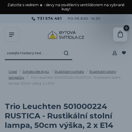
Zatočte s vedrem ☀️ - slevy na osvětlení s ventilátorem na vybrané
kusy!
731 574 461
PO-PÁ 8:30 - 14:30
0
Úvod
Svítidla dle stylu
Rustikální svítidla
Rustikální stolní
lampičky
Trio Leuchten 501000224 RUSTICA - Rustikální stolní
lampa, 50cm výška, 2 x E14
Trio Leuchten 501000224
RUSTICA - Rustikální stolní
lampa, 50cm výška, 2 x E14