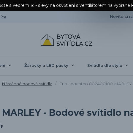
čte s vedrem ☀️ - slevy na osvětlení s ventilátorem na vybrané 
Nevíte si r
íce
ení
Žárovky a LED pásky
Svítidla dle stylu
Nástěnná bodová svítidla
Trio Leuchten 802400180 MARLEY - B
MARLEY - Bodové svítidlo na
,