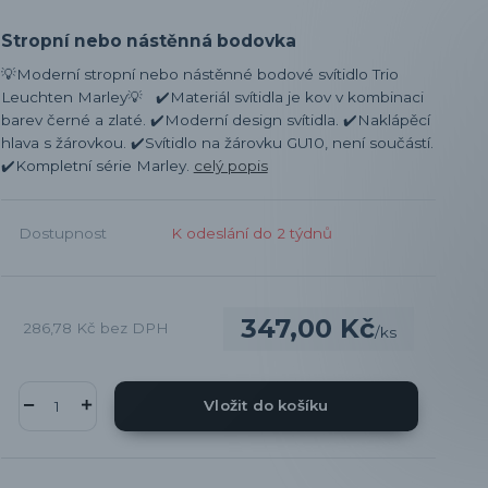
Stropní nebo nástěnná bodovka
💡Moderní stropní nebo nástěnné bodové svítidlo Trio
Leuchten Marley💡 ✔️Materiál svítidla je kov v kombinaci
barev černé a zlaté. ✔️Moderní design svítidla. ✔️Naklápěcí
hlava s žárovkou. ✔️Svítidlo na žárovku GU10, není součástí.
✔️Kompletní série Marley.
celý popis
Dostupnost
K odeslání do 2 týdnů
347,00 Kč
286,78 Kč
bez DPH
/
ks
Vložit do košíku