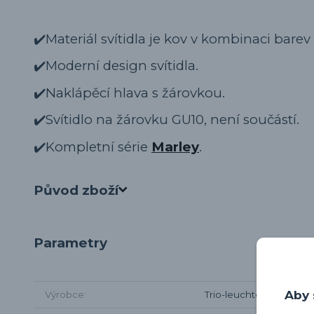
✔️Materiál svítidla je kov v kombinaci barev 
✔️Moderní design svítidla.
✔️Naklápěcí hlava s žárovkou.
✔️Svítidlo na žárovku GU10, není součástí.
✔️Kompletní série
Marley
.
Původ zboží
Parametry
Aby 
Výrobce
Trio-leuchten