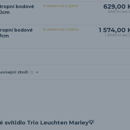
629,00 
K odeslání do 2 týdnů
tropní bodové
 30cm
519,83 Kč
bez 
1 574,00 
K odeslání do 2 týdnů
tropní bodové
77cm
1 300,83 Kč
bez 
uvisející zboží
1
 svítidlo Trio Leuchten Marley💡