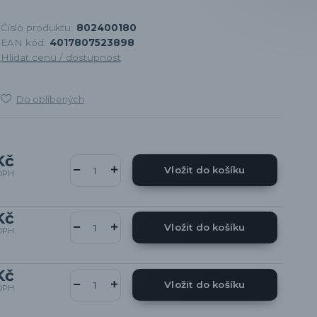
Číslo produktu:
802400180
EAN kód:
4017807523898
Hlídat cenu / dostupnost
Do oblíbených
Kč
Vložit do košíku
DPH
Kč
Vložit do košíku
DPH
Kč
Vložit do košíku
DPH