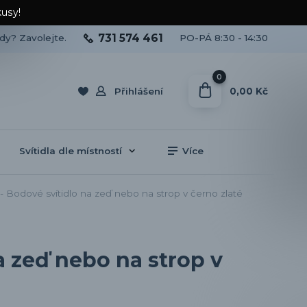
kusy!
731 574 461
ady? Zavolejte.
PO-PÁ 8:30 - 14:30
0
0,00 Kč
Přihlášení
Svítidla dle místností
Více
odové svítidlo na zeď nebo na strop v černo zlaté
 zeď nebo na strop v