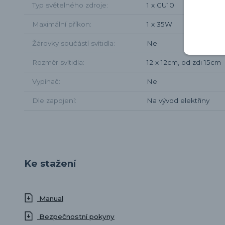
Typ světelného zdroje
1 x GU10
Maximální příkon
1 x 35W
Žárovky součástí svítidla
Ne
Rozměr svítidla
12 x 12cm, od zdi 15cm
Vypínač
Ne
Dle zapojení
Na vývod elektřiny
Ke stažení
Manual
Bezpečnostní pokyny