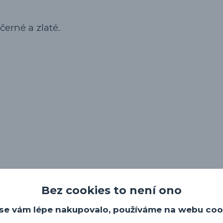
černé a zlaté.
Bez cookies to není ono
se vám lépe nakupovalo, používáme na webu coo