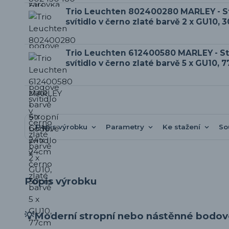
Trio Leuchten 802400280 MARLEY - S
svítidlo v černo zlaté barvě 2 x GU10,
Trio Leuchten 612400580 MARLEY - S
svítidlo v černo zlaté barvě 5 x GU10, 
Popis výrobku
Parametry
Ke stažení
So
Popis výrobku
💡Moderní stropní nebo nástěnné bodové