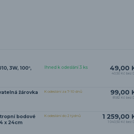
49,00 
Ihned k odeslání 3 ks
10, 3W, 100°,
40,50 Kč
bez 
99,00 
K odeslání za 7-10 dnů
vatelná žárovka
81,82 Kč
bez 
1 259,00 
K odeslání do 2 týdnů
tropní bodové
 24 x 24cm
1 040,50 Kč
bez 