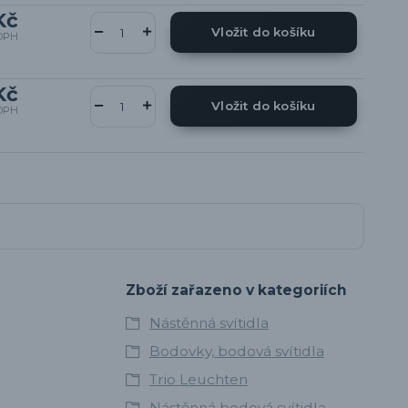
Kč
Vložit do košíku
DPH
Kč
Vložit do košíku
DPH
Zboží zařazeno v kategoriích
Nástěnná svítidla
Bodovky, bodová svítidla
Trio Leuchten
Nástěnná bodová svítidla