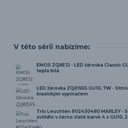
V této sérii nabízíme:
EMOS ZQ8E12 - LED žárovka Classic GU
teplá bílá
LED žárovka ZQ8155S GU10, 7W - Stmí
klasickým vypínačem
Trio Leuchten 802430480 MARLEY - S
svítidlo v černo zlaté barvě 4 x GU10,