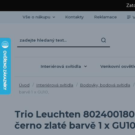
Zato
Vše o nákupu
Kontakty
Reklamace
V
Interiérová svítidla
Venkovní osvětl
Úvod
Interiérová svítidla
Bodovky, bodová svítidla
barvě 1 x GU10,
Trio Leuchten 802400180 
černo zlaté barvě 1 x GU10