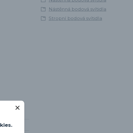
Nástěnná bodová svítidla
Stropní bodová svítidla
kies.