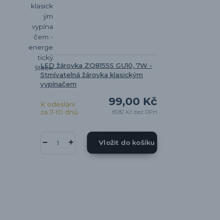
LED žárovka ZQ8155S GU10, 7W -
Stmívatelná žárovka klasickým
vypínačem
99,00 Kč
K odeslání
za 7-10 dnů
81,82 Kč
bez DPH
Vložit do košíku