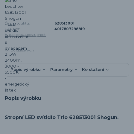
Číslo produktu:
628513001
EAN kód:
4017807298819
Hlídat cenu / dostupnost
Do oblíbených
Popis výrobku
Parametry
Ke stažení
Popis výrobku
Stropní LED svítidlo Trio 628513001 Shogun.