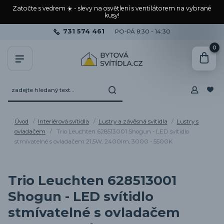
Zatočte s vedrem ☀️ - slevy na osvětlení s ventilátorem na vybrané
kusy!
731 574 461
PO-PÁ 8:30 - 14:30
0
Úvod
Interiérová svítidla
Lustry a závěsná svítidla
Lustry s
ovladačem
Trio Leuchten 628513001 Shogun - LED svítidlo
stmívatelné s ovladačem 21,5W, 2400lm, 3000 - 5500K
Trio Leuchten 628513001
Shogun - LED svítidlo
stmívatelné s ovladačem