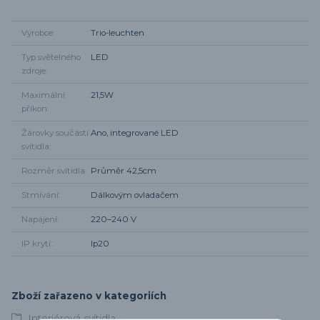
Výrobce
Trio-leuchten
Typ světelného
LED
zdroje
Maximální
21,5W
příkon
Žárovky součástí
Ano, integrované LED
svítidla
Rozměr svítidla
Průměr 42,5cm
Stmívání
Dálkovým ovladačem
Napájení
220–240 V
IP krytí
Ip20
Zboží zařazeno v kategoriích
Interiérová svítidla