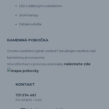
LED s dálkovým ovladačem
Stolní lampy
Dětská svítidla
KAMENNÁ POBOČKA
Chcete osvětlení vybrat osobně? Neváhejte navšítvit naší
kamennou provozovnu!
naleznete zde
Více informací o provozu a kontakty
KONTAKT
731 574 461
PO-PÁ 8:30 - 14:30