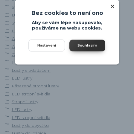
Svítidla skladem
Bez cookies to není ono
Lustry a závěsná svítidla
Aby se vám lépe nakupovalo,
Stropní svítidla
používáme na webu cookies.
LED svítidla
Osvětlení obývacího pokoje
Nastavení
Souhlasím
Osvětlení ložnice
Osvětlení chodby
Trio Leuchten
Lustry s ovladačem
LED lustry
Přisazené stropní lustry
LED stropní svítidla
Stropní lustry
LED lustry
LED stropní svítidla
Lustry do obýváku
Lustry do ložnice