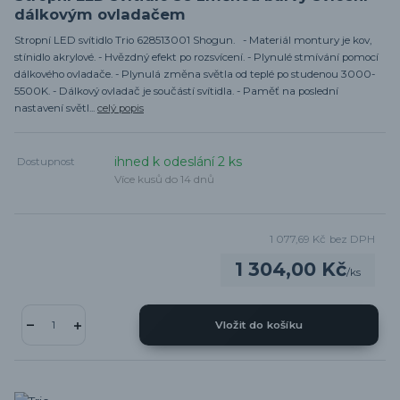
dálkovým ovladačem
Stropní LED svítidlo Trio 628513001 Shogun. - Materiál montury je kov,
stínidlo akrylové. - Hvězdný efekt po rozsvícení. - Plynulé stmívání pomocí
dálkového ovladače. - Plynulá změna světla od teplé po studenou 3000-
5500K. - Dálkový ovladač je součástí svítidla. - Paměť na poslední
nastavení světl...
celý popis
ihned k odeslání 2 ks
Dostupnost
Více kusů do 14 dnů
1 077,69 Kč
bez DPH
1 304,00 Kč
/
ks
Vložit do košíku