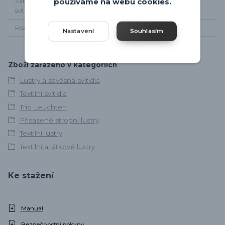
používáme na webu cookies.
Žárovky součástí
Ne
svítidla
Rozměr svítidla
Dle nákresu
Nastavení
Souhlasím
Zboží zařazeno v kategoriích
Lustry a závěsná svítidla
Textilní svítidla
Trio Leuchten
Přisazené stropní lustry
Textilní lustry
Textilní a látkové lustry
Ke stažení
Manual
Bezpečnostní pokyny