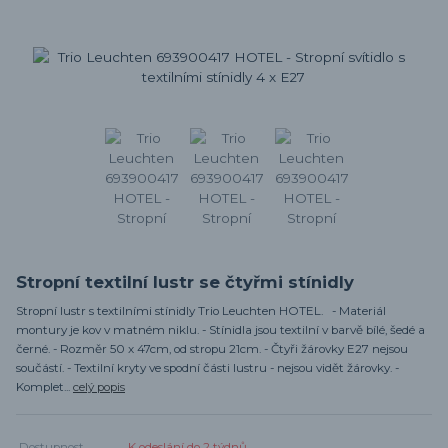
Stropní textilní lustr se čtyřmi stínidly
Stropní lustr s textilními stínidly Trio Leuchten HOTEL. - Materiál
montury je kov v matném niklu. - Stínidla jsou textilní v barvě bílé, šedé a
černé. - Rozměr 50 x 47cm, od stropu 21cm. - Čtyři žárovky E27 nejsou
součástí. - Textilní kryty ve spodní části lustru - nejsou vidět žárovky. -
Komplet...
celý popis
Dostupnost
K odeslání do 2 týdnů