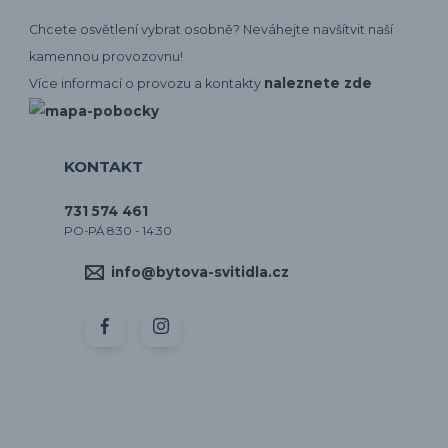
Chcete osvětlení vybrat osobně? Neváhejte navšítvit naší
kamennou provozovnu!
naleznete zde
Více informací o provozu a kontakty
KONTAKT
731 574 461
PO-PÁ 8:30 - 14:30
info@bytova-svitidla.cz
by CORA osvětlení