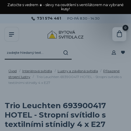
Zatočte s vedrem ☀️ - slevy na osvětlení s ventilátorem na vybrané
kusy!
731 574 461
PO-PÁ 8:30 - 14:30
0
Úvod
Interiérová svítidla
Lustry a závěsná svítidla
Přisazené
stropní lustry
Trio Leuchten 693900417 HOTEL - Stropní svítidlo s
textilními stínidly 4 x E27
Trio Leuchten 693900417
HOTEL - Stropní svítidlo s
textilními stínidly 4 x E27