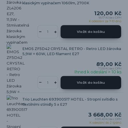
klasickým vypínačem 1060lm, 2700K
120,00 Kč
99,17 Kč
bez DPH
K odeslání za 7-10 dnů
Vložit do košíku
EMOS ZF5D42 CRYSTAL RETRO - Retro LED žárovka
5,9W = 60W, LED filament E27
89,00 Kč
73,55 Kč
bez DPH
Ihned k odeslání > 10 ks
Vložit do košíku
Trio Leuchten 693900517 HOTEL - Stropní svítidlo s
textilními stínidly 5 x E27
3 668,00 Kč
3 031,40 Kč
bez DPH
K odeslání do 2 týdnů