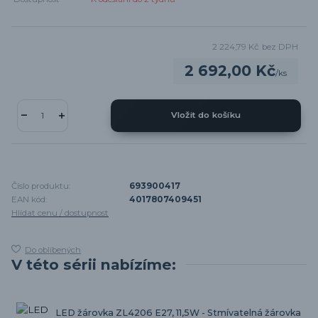
2 224,79 Kč
bez DPH
2 692,00 Kč
/
ks
Vložit do košíku
Číslo produktu:
693900417
EAN kód:
4017807409451
Hlídat cenu / dostupnost
Do oblíbených
V této sérii nabízíme:
LED žárovka ZL4206 E27, 11,5W - Stmívatelná žárovka