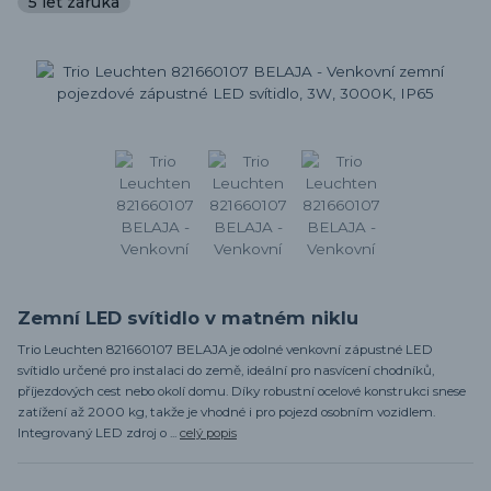
5 let záruka
Zemní LED svítidlo v matném niklu
Trio Leuchten 821660107 BELAJA je odolné venkovní zápustné LED
svítidlo určené pro instalaci do země, ideální pro nasvícení chodníků,
příjezdových cest nebo okolí domu. Díky robustní ocelové konstrukci snese
zatížení až 2000 kg, takže je vhodné i pro pojezd osobním vozidlem.
Integrovaný LED zdroj o ...
celý popis