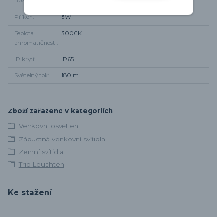
Rozměr svítidla
Průměr 11cm, hloubka 14,5cm
Příkon
3W
Teplota
3000K
chromatičnosti
IP krytí
IP65
Světelný tok
180lm
Zboží zařazeno v kategoriích
Venkovní osvětlení
Zápustná venkovní svítidla
Zemní svítidla
Trio Leuchten
Ke stažení