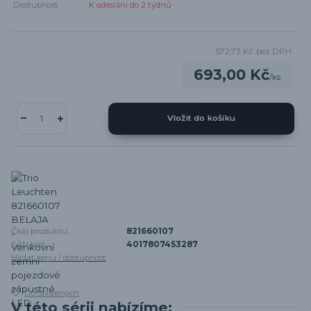
Dostupnost
K odeslání do 2 týdnů
572,73 Kč
bez DPH
693,00 Kč
/
ks
Vložit do košíku
Číslo produktu:
821660107
EAN kód:
4017807453287
Hlídat cenu / dostupnost
Do oblíbených
V této sérii nabízíme: