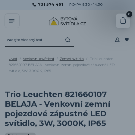
731 574 461
PO-PÁ 8:30 - 14:30
0
Úvod
Venkovní osvětlení
Zemní svítidla
Trio Leuchten
821660107 BELAJA - Venkovní zemní pojezdové zápustné LED
svítidlo, 3W, 3000K, IP65
Trio Leuchten 821660107
BELAJA - Venkovní zemní
pojezdové zápustné LED
svítidlo, 3W, 3000K, IP65