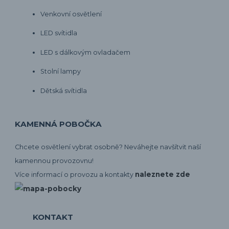
Venkovní osvětlení
LED svítidla
LED s dálkovým ovladačem
Stolní lampy
Dětská svítidla
KAMENNÁ POBOČKA
Chcete osvětlení vybrat osobně? Neváhejte navšítvit naší
kamennou provozovnu!
naleznete zde
Více informací o provozu a kontakty
KONTAKT