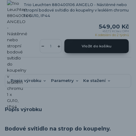
Trio Leuchten 880400106 ANGELO - Nástěnné nebo
stropní bodové svítidlo do koupelny v lesklém chromu
1 x GU10, IP44
549,00 Kč
453,72 Kč
bez DPH
K odeslání do 2 týdnů
Vložit do košíku
Popis výrobku
Parametry
Ke stažení
Popis výrobku
odové svítidlo na strop do koupelny.
B