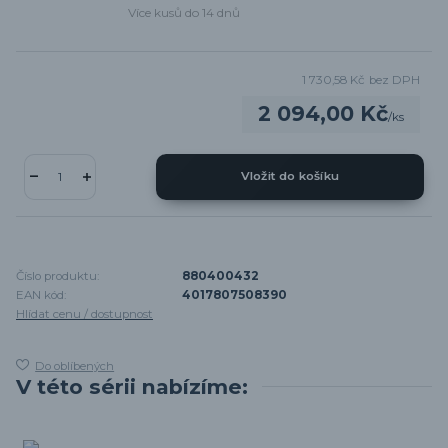
Více kusů do 14 dnů
1 730,58 Kč
bez DPH
2 094,00 Kč
/
ks
Vložit do košíku
Číslo produktu:
880400432
EAN kód:
4017807508390
Hlídat cenu / dostupnost
Do oblíbených
V této sérii nabízíme: