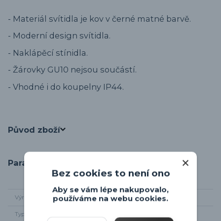
- Materiál svítidla je kov v černé matné barvě.
- Moderní design svítidla.
- Naklápěcí stínidla.
- Žárovky GU10 nejsou součástí.
- Vhodné i do koupelny IP44.
Původ zboží
Parametry
Bez cookies to není ono
Aby se vám lépe nakupovalo,
Výrobce
Trio-leuchten
používáme na webu cookies.
Typ světelného
4 x GU10