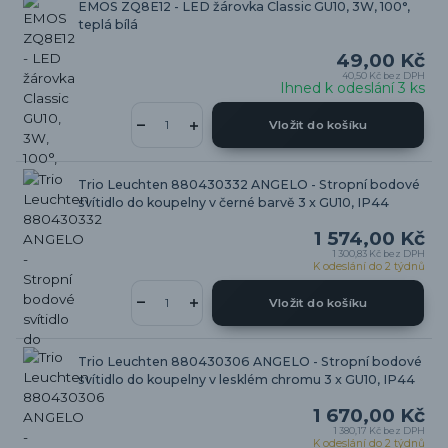
EMOS ZQ8E12 - LED žárovka Classic GU10, 3W, 100°,
teplá bílá
49,00 Kč
40,50 Kč
bez DPH
Ihned k odeslání 3 ks
Vložit do košíku
Trio Leuchten 880430332 ANGELO - Stropní bodové
svítidlo do koupelny v černé barvě 3 x GU10, IP44
1 574,00 Kč
1 300,83 Kč
bez DPH
K odeslání do 2 týdnů
Vložit do košíku
Trio Leuchten 880430306 ANGELO - Stropní bodové
svítidlo do koupelny v lesklém chromu 3 x GU10, IP44
1 670,00 Kč
1 380,17 Kč
bez DPH
K odeslání do 2 týdnů