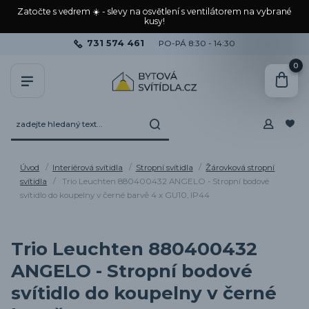
Zatočte s vedrem ☀️ - slevy na osvětlení s ventilátorem na vybrané
kusy!
731 574 461
PO-PÁ 8:30 - 14:30
0
Úvod
Interiérová svítidla
Stropní svítidla
Žárovková stropní
svítidla
Trio Leuchten 880400432 ANGELO - Stropní bodové
svítidlo do koupelny v černé barvě 4 x GU10, IP44
Trio Leuchten 880400432
ANGELO - Stropní bodové
svítidlo do koupelny v černé