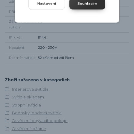
zdroje
Nastavení
Souhlasím
Příkon
4 x max 5W
Žárovky součástí
Ne
svítidla
IP krytí
IP44
Napájení
220 - 230V
Rozměr svítidla
52 x 9cm od zdi 19cm
Zboží zařazeno v kategoriích
Interiérová svítidla
Svítidla skladem
Stropní svítidla
Bodovky, bodová svítidla
Osvětlení obývacího pokoje
Osvětlení ložnice