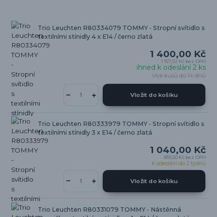
Trio Leuchten R80334079 TOMMY - Stropní svítidlo s
textilními stínidly 4 x E14 / černo zlatá
1 400,00 Kč
1 157,02 Kč
bez DPH
ihned k odeslání 2 ks
Více kusů do 14 dnů
Vložit do košíku
Trio Leuchten R80333979 TOMMY - Stropní svítidlo s
textilními stínidly 3 x E14 / černo zlatá
1 040,00 Kč
859,50 Kč
bez DPH
K odeslání do 2 týdnů
Vložit do košíku
Trio Leuchten R80331079 TOMMY - Nástěnná