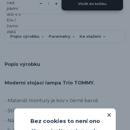
Vložit do košíku
Popis výrobku
Parametry
Ke stažení
Popis výrobku
Moderní stojací lampa Trio TOMMY.
- Materiál montury je kov v černé barvě.
- Stínidla textilní v černo zlaté barvě.
- Nášlapný vypínač na kabelu.
Bez cookies to není ono