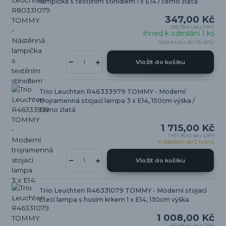
lampička s textilním stínidlem 1 x E14 / černo zlatá
347,00 Kč
286,78 Kč
bez DPH
ihned k odeslání 1 ks
Více kusů do 14 dnů
Vložit do košíku
Trio Leuchten R46333979 TOMMY - Moderní
trojramenná stojací lampa 3 x E14, 150cm výška /
černo zlatá
1 715,00 Kč
1 417,36 Kč
bez DPH
K odeslání do 2 týdnů
Vložit do košíku
Trio Leuchten R46331079 TOMMY - Moderní stojací
čtecí lampa s husím krkem 1 x E14, 130cm výška
1 008,00 Kč
833,06 Kč
bez DPH