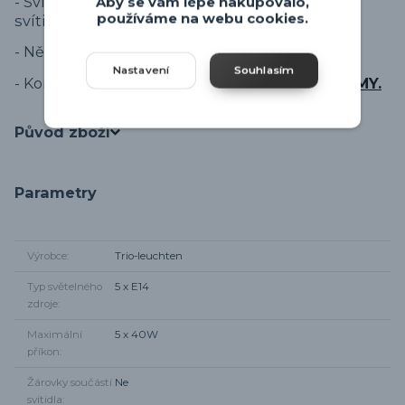
- Svítidlo na žárovky E14, které nejsou součástí
Aby se vám lépe nakupovalo,
používáme na webu cookies.
svítidla.
- Německý výrobce svítidel.
Nastavení
Souhlasím
- Kompletní série svítidel
Trio Leuchten TOMMY.
Původ zboží
Parametry
Výrobce
Trio-leuchten
Typ světelného
5 x E14
zdroje
Maximální
5 x 40W
příkon
Žárovky součástí
Ne
svítidla