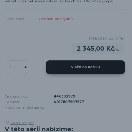
svítidel. - Kompletní série svítidel Trio Leuchten TOMMY.
celý popis
Dostupnost
K odeslání do 2 týdnů
1 938,02 Kč
bez DPH
2 345,00 Kč
/
ks
Vložit do košíku
Číslo produktu:
R46335979
EAN kód:
4017807507577
Hlídat cenu / dostupnost
Do oblíbených
V této sérii nabízíme: