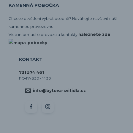
KAMENNÁ POBOČKA
Chcete osvětlení vybrat osobně? Neváhejte navšítvit naší
kamennou provozovnu!
naleznete zde
Více informací o provozu a kontakty
KONTAKT
731 574 461
PO-PÁ 8:30 - 14:30
info@bytova-svitidla.cz