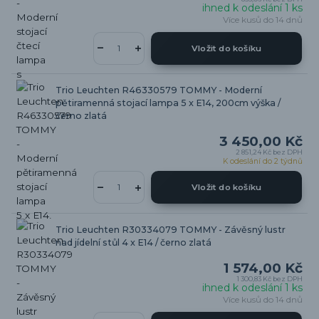
ihned k odeslání 1 ks
Více kusů do 14 dnů
Vložit do košíku
Trio Leuchten R46330579 TOMMY - Moderní
pětiramenná stojací lampa 5 x E14, 200cm výška /
černo zlatá
3 450,00 Kč
2 851,24 Kč
bez DPH
K odeslání do 2 týdnů
Vložit do košíku
Trio Leuchten R30334079 TOMMY - Závěsný lustr
nad jídelní stůl 4 x E14 / černo zlatá
1 574,00 Kč
1 300,83 Kč
bez DPH
ihned k odeslání 1 ks
Více kusů do 14 dnů