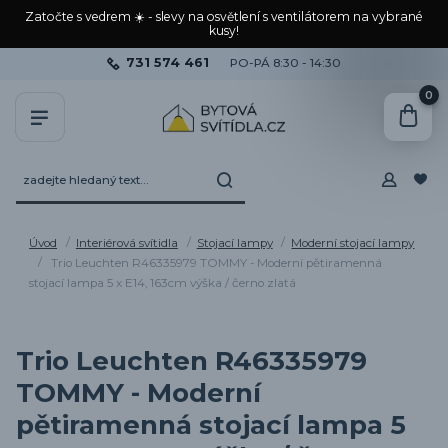
Zatočte s vedrem ☀️ - slevy na osvětlení s ventilátorem na vybrané
kusy!
731 574 461
PO-PÁ 8:30 - 14:30
0
Úvod
Interiérová svítidla
Stojací lampy
Moderní stojací lampy
Trio Leuchten R46335979 TOMMY - Moderní pětiramenná
stojací lampa 5 x E14, 163cm výška / černo zlatá
Trio Leuchten R46335979
TOMMY - Moderní
pětiramenná stojací lampa 5