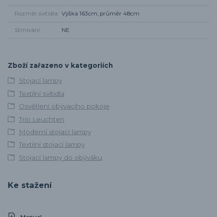
Rozměr svítidla
Výška 163cm, průměr 48cm
Stmívání
NE
Zboží zařazeno v kategoriích
Stojací lampy
Textilní svítidla
Osvětlení obývacího pokoje
Trio Leuchten
Moderní stojací lampy
Textilní stojací lampy
Stojací lampy do obýváku
Ke stažení
Manual