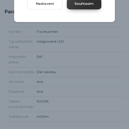
Nastavení
Souhlasím
Parametry
Výrobce
Trio-leuchten
Typ světelného
integrované LED
zdroje
Maximální
3W
příkon
Rozměr svítidla
Dle nákresu
Stmívání
Ano
Dotyková
Ano
Teplota
3000K
chromatičnosti
Světelný tok
400lm