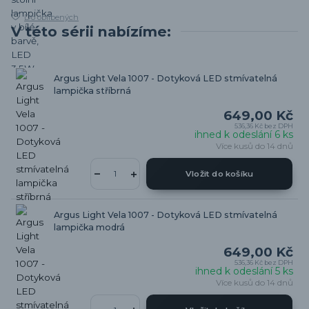
Do oblíbených
V této sérii nabízíme:
Argus Light Vela 1007 - Dotyková LED stmívatelná
lampička stříbrná
649,00 Kč
536,36 Kč
bez DPH
ihned k odeslání 6 ks
Více kusů do 14 dnů
Vložit do košíku
Argus Light Vela 1007 - Dotyková LED stmívatelná
lampička modrá
649,00 Kč
536,36 Kč
bez DPH
ihned k odeslání 5 ks
Více kusů do 14 dnů