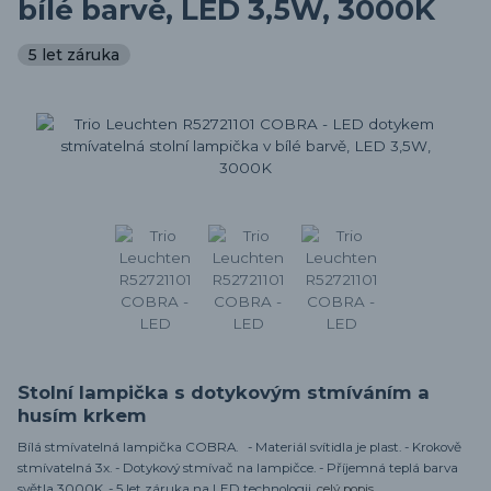
bílé barvě, LED 3,5W, 3000K
5 let záruka
Stolní lampička s dotykovým stmíváním a
husím krkem
Bílá stmívatelná lampička COBRA. - Materiál svítidla je plast. - Krokově
stmívatelná 3x. - Dotykový stmívač na lampičce. - Příjemná teplá barva
světla 3000K. - 5 let záruka na LED technologii.
celý popis