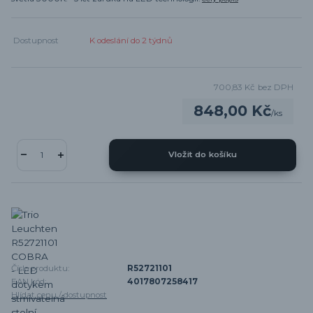
Dostupnost
K odeslání do 2 týdnů
700,83 Kč
bez DPH
848,00 Kč
/
ks
Vložit do košíku
Číslo produktu:
R52721101
EAN kód:
4017807258417
Hlídat cenu / dostupnost