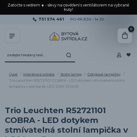
Zatočte s vedrem ☀️ - slevy na osvětlení s ventilátorem na vybrané
kusy!
731 574 461
PO-PÁ 8:30 - 14:30
0
Úvod
Interiérová svítidla
Stolní lampy
Dotykové lampičky
Trio Leuchten R52721101 COBRA - LED dotykem stmívatelná stolní
lampička v bílé barvě, LED 3,5W, 3000K
Trio Leuchten R52721101
COBRA - LED dotykem
stmívatelná stolní lampička v