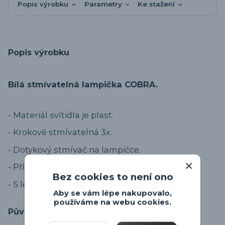
Popis výrobku
Parametry
Ke stažení
Popis výrobku
Bílá stmívatelná lampička COBRA.
- Materiál svítidla je plast.
- Krokově stmívatelná 3x.
- Dotykový stmívač na lampičce.
- Příjemná teplá barva světla 3000K.
Bez cookies to není ono
- 5 let záruka na LED technologii.
Aby se vám lépe nakupovalo,
používáme na webu cookies.
Původ zboží