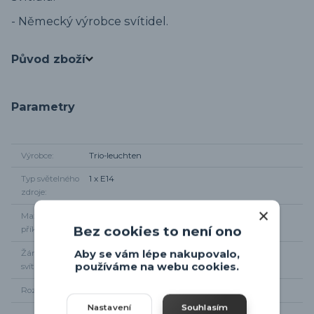
- Německý výrobce svítidel.
Původ zboží
Parametry
Výrobce
Trio-leuchten
Typ světelného
1 x E14
zdroje
Maximální
1 x 40W
Bez cookies to není ono
příkon
Aby se vám lépe nakupovalo,
Žárovky součástí
Ne
používáme na webu cookies.
svítidla
Rozměr svítidla
Od stropu 27cm, průměr 35cm
Nastavení
Souhlasím