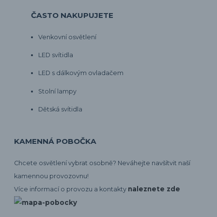
ČASTO NAKUPUJETE
Venkovní osvětlení
LED svítidla
LED s dálkovým ovladačem
Stolní lampy
Dětská svítidla
KAMENNÁ POBOČKA
Chcete osvětlení vybrat osobně? Neváhejte navšítvit naší
kamennou provozovnu!
naleznete zde
Více informací o provozu a kontakty