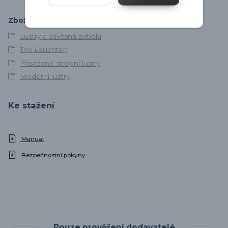
Zboží zařazeno v kategoriích
Lustry a závěsná svítidla
Trio Leuchten
Přisazené stropní lustry
Moderní lustry
Ke stažení
Manual
Bezpečnostní pokyny
Pouze prověření dodavatelé