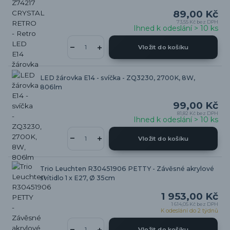
89,00 Kč
73,55 Kč
bez DPH
Ihned k odeslání > 10 ks
Vložit do košíku
LED žárovka E14 - svíčka - ZQ3230, 2700K, 8W,
806lm
99,00 Kč
81,82 Kč
bez DPH
Ihned k odeslání > 10 ks
Vložit do košíku
Trio Leuchten R30451906 PETTY - Závěsné akrylové
svítidlo 1 x E27, Ø 35cm
1 953,00 Kč
1 614,05 Kč
bez DPH
K odeslání do 2 týdnů
Vložit do košíku