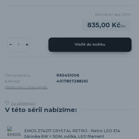
690,08 Kč
bez DPH
835,00 Kč
/
ks
Vložit do košíku
Číslo produktu:
R60451006
EAN kód:
4017807288261
Hlídat cenu / dostupnost
Do oblíbených
V této sérii nabízíme:
EMOS Z74217 CRYSTAL RETRO - Retro LED E14
žárovka 6W = 50W, svíčka, LED filament