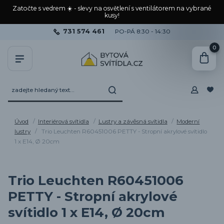
Zatočte s vedrem ☀️ - slevy na osvětlení s ventilátorem na vybrané
kusy!
731 574 461
PO-PÁ 8:30 - 14:30
0
Úvod
Interiérová svítidla
Lustry a závěsná svítidla
Moderní
lustry
Trio Leuchten R60451006 PETTY - Stropní akrylové svítidlo
1 x E14, Ø 20cm
Trio Leuchten R60451006
PETTY - Stropní akrylové
svítidlo 1 x E14, Ø 20cm