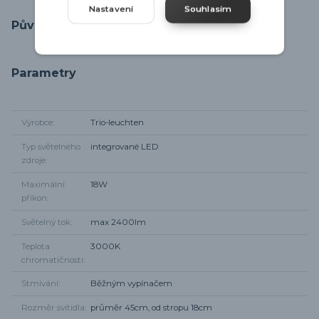
Nastavení
Souhlasím
Původ zboží
Parametry
Výrobce
Trio-leuchten
Typ světelného
integrované LED
zdroje
Maximální
18W
příkon
Světelný tok
max 2400lm
Teplota
3000K
chromatičnosti
Stmívání
Běžným vypínačem
Rozměr svítidla
průměr 45cm, od stropu 18cm