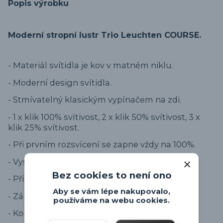
Popis výrobku
Moderní stropní lustr Trio Leuchten COURSE.
- Materiál svítidla je kov v matném niklu.
- Moderní design svítidla.
- Stmívatelný klasickým vypínačem na zdi.
- 1 x klik 100% svítivost, 2 x klik 50% svítivost, 3 x
klik 25% svítivost.
- Při prvním rozsvícení se zapne vždy na 100%.
- Vysoká svítivost max 2400lm.
Bez cookies to není ono
- Příjemná teplá barva světla 3000K.
Aby se vám lépe nakupovalo,
- Záruka 5 let na LED technologii.
používáme na webu cookies.
- Kompletní série svítidel
Trio COURSE
.