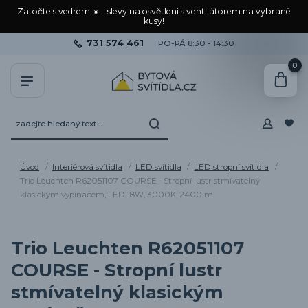
Zatočte s vedrem ☀️ - slevy na osvětlení s ventilátorem na vybrané
kusy!
731 574 461
PO-PÁ 8:30 - 14:30
0
Úvod
Interiérová svítidla
LED svítidla
LED stropní svítidla
Trio Leuchten R62051107 COURSE - Stropní lustr stmívatelný
klasickým vypínačem, LED 18W, 3000K, 2400lm
Trio Leuchten R62051107
COURSE - Stropní lustr
stmívatelný klasickým