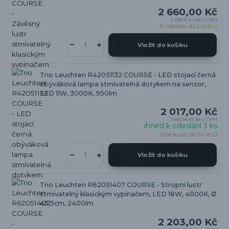
2 660,00 Kč
2 198,35 Kč
bez DPH
K odeslání do 2 týdnů
Vložit do košíku
Trio Leuchten R42051132 COURSE - LED stojací černá
obýváková lampa stmívatelná dotykem na senzor,
LED 11W, 3000K, 950lm
2 017,00 Kč
1 666,94 Kč
bez DPH
ihned k odeslání 3 ks
Více kusů do 14 dnů
Vložit do košíku
Trio Leuchten R62051407 COURSE - Stropní lustr
stmívatelný klasickým vypínačem, LED 18W, 4000K, Ø
45,5cm, 2400lm
2 203,00 Kč