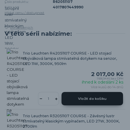
Číslo produktu:
R62051107
EAN kód:
4017807449990
Hlídat cenu / dostupnost
Do oblíbených
V této sérii nabízíme:
Trio Leuchten R42051107 COURSE - LED stojací
obýváková lampa stmívatelná dotykem na senzor,
LED 11W, 3000K, 950lm
2 017,00 Kč
1 666,94 Kč
bez DPH
ihned k odeslání 2 ks
Více kusů do 14 dnů
Vložit do košíku
Trio Leuchten R32051107 COURSE - Závěsný lustr
stmívatelný klasickým vypínačem, LED 27W, 3000K,
2700lm