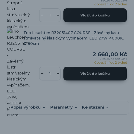
1 820,66 Kč
bez DPH
K odeslání do 2 týdnů
Vložit do košíku
Trio Leuchten R32051407 COURSE - Závěsný lustr
stmívatelný klasickým vypínačem, LED 27W, 4000K,
Ø 60cm
2 660,00 Kč
2 198,35 Kč
bez DPH
K odeslání do 2 týdnů
Vložit do košíku
Popis výrobku
Parametry
Ke stažení