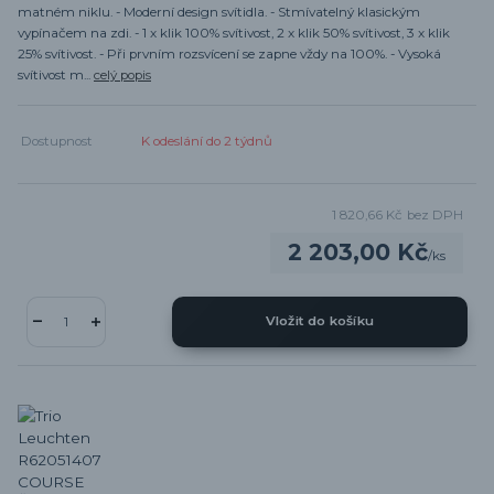
matném niklu. - Moderní design svítidla. - Stmívatelný klasickým
vypínačem na zdi. - 1 x klik 100% svítivost, 2 x klik 50% svítivost, 3 x klik
25% svítivost. - Při prvním rozsvícení se zapne vždy na 100%. - Vysoká
svítivost m...
celý popis
Dostupnost
K odeslání do 2 týdnů
1 820,66 Kč
bez DPH
2 203,00 Kč
/
ks
Vložit do košíku