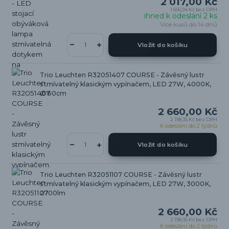
2 017,00 Kč
1 666,94 Kč
bez DPH
ihned k odeslání 2 ks
Více kusů do 14 dnů
Vložit do košíku
Trio Leuchten R32051407 COURSE - Závěsný lustr
stmívatelný klasickým vypínačem, LED 27W, 4000K,
Ø 60cm
2 660,00 Kč
2 198,35 Kč
bez DPH
K odeslání do 2 týdnů
Vložit do košíku
Trio Leuchten R32051107 COURSE - Závěsný lustr
stmívatelný klasickým vypínačem, LED 27W, 3000K,
2700lm
2 660,00 Kč
2 198,35 Kč
bez DPH
K odeslání do 2 týdnů