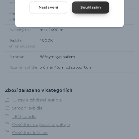
zdroje
Nastavení
Souhlasím
Maximální
18W
příkon
Světelný tok
max 2400lm
Teplota
4000K
chromatičnosti
Stmívání
Běžným vypínačem
Rozměr svítidla
průměr 45cm, od stropu 18cm
Zboží zařazeno v kategoriích
Lustry a závěsná svítidla
Stropní svítidla
LED svítidla
Osvětlení obývacího pokoje
Osvětlení ložnice