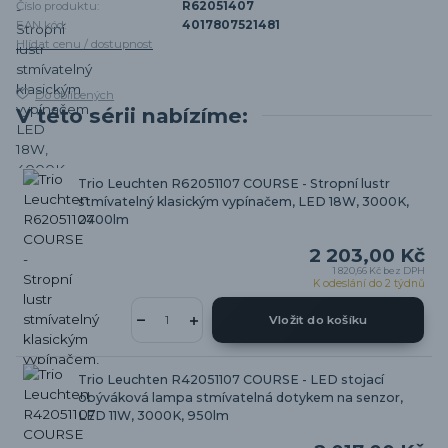
Číslo produktu:
R62051407
EAN kód:
4017807521481
Hlídat cenu / dostupnost
Do oblíbených
V této sérii nabízíme:
Trio Leuchten R62051107 COURSE - Stropní lustr
stmívatelný klasickým vypínačem, LED 18W, 3000K,
2400lm
2 203,00 Kč
1 820,66 Kč
bez DPH
K odeslání do 2 týdnů
Vložit do košíku
Trio Leuchten R42051107 COURSE - LED stojací
obýváková lampa stmívatelná dotykem na senzor,
LED 11W, 3000K, 950lm