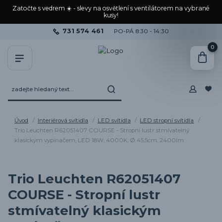
Zatočte s vedrem ☀️ - slevy na osvětlení s ventilátorem na vybrané
kusy!
731 574 461
PO-PÁ 8:30 - 14:30
0
Úvod
Interiérová svítidla
LED svítidla
LED stropní svítidla
Trio Leuchten R62051407 COURSE - Stropní lustr stmívatelný
klasickým vypínačem, LED 18W, 4000K, Ø 45,5cm, 2400lm
Trio Leuchten R62051407
COURSE - Stropní lustr
stmívatelný klasickým