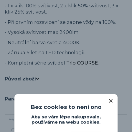
- 1 x klik 100% svítivost, 2 x klik 50% svítivost, 3 x
klik 25% svítivost.
- Při prvním rozsvícení se zapne vždy na 100%.
- Vysoká svítivost max 2400lm.
- Neutrální barva světla 4000K.
- Záruka 5 let na LED technologii.
- Kompletní série svítidel
Trio COURSE
.
Původ zboží
Parametry
Bez cookies to není ono
Aby se vám lépe nakupovalo,
Výrobce
Trio-leuchten
používáme na webu cookies.
Typ světelného
integrované LED