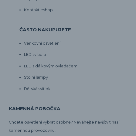
Kontakt eshop
ČASTO NAKUPUJETE
Venkovní osvětlení
LED svítidla
LED s dálkovým ovladačem
Stolní lampy
Dětská svítidla
KAMENNÁ POBOČKA
Chcete osvětlení vybrat osobně? Neváhejte navšítvit naší
kamennou provozovnu!