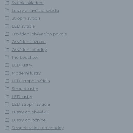
Svítidla skladem
Lustry a závěsná svítidla
Stropní svítidla
LED svítidla
Osvětlení obývacího pokoje
Osvětlení ložnice
Osvětlení chodby
Trio Leuchten
LED lustry
Moderní lustry
LED stropní svítidla
Stropní lustry
LED lustry
LED stropní svítidla
Lustry do obýváku
Lustry do ložnice
Stropní svítidla do chodby