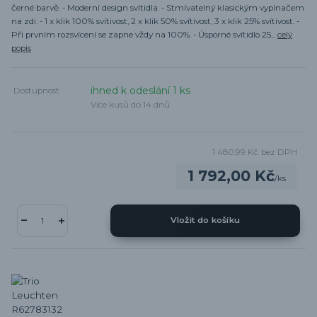
černé barvě. - Moderní design svítidla. - Stmívatelný klasickým vypínačem
na zdi. - 1 x klik 100% svítivost, 2 x klik 50% svítivost, 3 x klik 25% svítivost. -
Při prvním rozsvícení se zapne vždy na 100%. - Úsporné svítidlo 25...
celý
popis
ihned k odeslání 1 ks
Dostupnost
Více kusů do 14 dnů
1 480,99 Kč
bez DPH
1 792,00 Kč
/
ks
Vložit do košíku