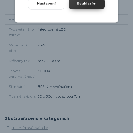
Nastavení
Souhlasím
Výrobce
Trio-leuchten
Typ světelného
integrované LED
zdroje
Maximální
25W
příkon
Světelný tok
max 2600lm
Teplota
3000K
chromatičnosti
Stmívání
Běžným vypínačem
Rozměr svítidla
50 x 30cm, od stropu 7cm
Zboží zařazeno v kategoriích
Interiérová svítidla