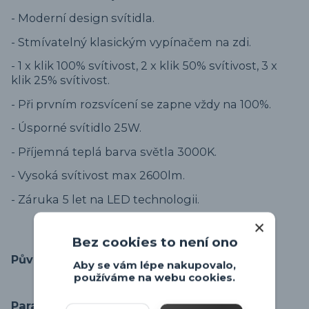
- Moderní design svítidla.
- Stmívatelný klasickým vypínačem na zdi.
- 1 x klik 100% svítivost, 2 x klik 50% svítivost, 3 x
klik 25% svítivost.
- Při prvním rozsvícení se zapne vždy na 100%.
- Úsporné svítidlo 25W.
- Příjemná teplá barva světla 3000K.
- Vysoká svítivost max 2600lm.
- Záruka 5 let na LED technologii.
Bez cookies to není ono
Původ zboží
Aby se vám lépe nakupovalo,
používáme na webu cookies.
Parametry