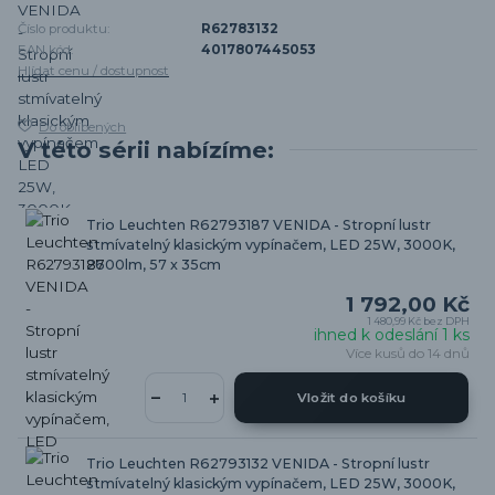
Číslo produktu:
R62783132
EAN kód:
4017807445053
Hlídat cenu / dostupnost
Do oblíbených
V této sérii nabízíme:
Trio Leuchten R62793187 VENIDA - Stropní lustr
stmívatelný klasickým vypínačem, LED 25W, 3000K,
2600lm, 57 x 35cm
1 792,00 Kč
1 480,99 Kč
bez DPH
ihned k odeslání 1 ks
Více kusů do 14 dnů
Vložit do košíku
Trio Leuchten R62793132 VENIDA - Stropní lustr
stmívatelný klasickým vypínačem, LED 25W, 3000K,