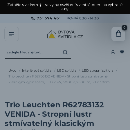
Zatočte s vedrem ☀️ - slevy na osvětlení s ventilátorem na vybrané
kusy!
731 574 461
PO-PÁ 8:30 - 14:30
0
Úvod
Interiérová svítidla
LED svítidla
LED stropní svítidla
Trio Leuchten R62783132 VENIDA - Stropní lustr stmívatelný
klasickým vypínačem, LED 25W, 3000K, 2600lm, 50 x 30cm
Trio Leuchten R62783132
VENIDA - Stropní lustr
stmívatelný klasickým