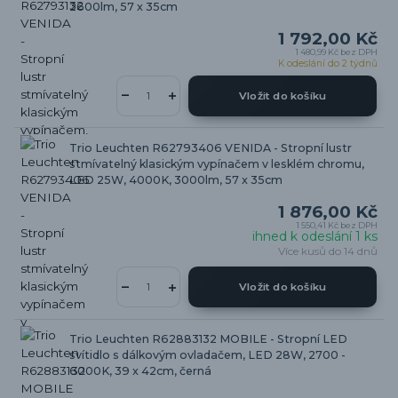
2600lm, 57 x 35cm
1 792,00 Kč
1 480,99 Kč
bez DPH
K odeslání do 2 týdnů
Vložit do košíku
Trio Leuchten R62793406 VENIDA - Stropní lustr
stmívatelný klasickým vypínačem v lesklém chromu,
LED 25W, 4000K, 3000lm, 57 x 35cm
1 876,00 Kč
1 550,41 Kč
bez DPH
ihned k odeslání 1 ks
Více kusů do 14 dnů
Vložit do košíku
Trio Leuchten R62883132 MOBILE - Stropní LED
svítidlo s dálkovým ovladačem, LED 28W, 2700 -
6000K, 39 x 42cm, černá