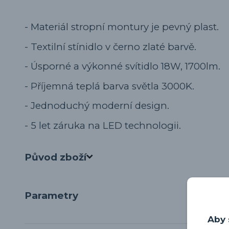
- Materiál stropní montury je pevný plast.
- Textilní stínidlo v černo zlaté barvě.
- Úsporné a výkonné svítidlo 18W, 1700lm.
- Příjemná teplá barva světla 3000K.
- Jednoduchý moderní design.
- 5 let záruka na LED technologii.
Původ zboží
Parametry
Aby 