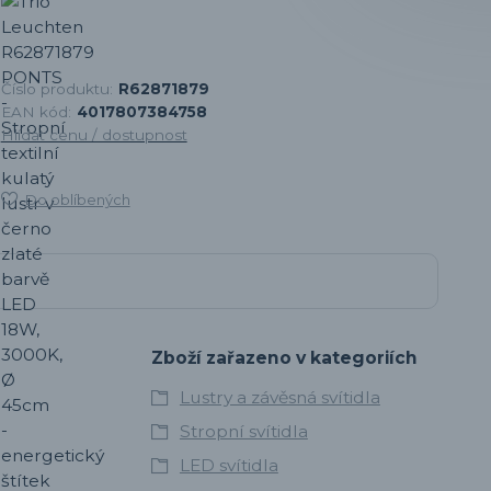
Číslo produktu:
R62871879
EAN kód:
4017807384758
Hlídat cenu / dostupnost
Do oblíbených
Zboží zařazeno v kategoriích
Lustry a závěsná svítidla
Stropní svítidla
LED svítidla