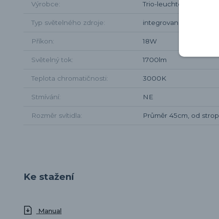
Výrobce
Trio-leuchten
Typ světelného zdroje
integrované LED
Příkon
18W
Světelný tok
1700lm
Teplota chromatičnosti
3000K
Stmívání
NE
Rozměr svítidla
Průměr 45cm, od stro
Ke stažení
Manual