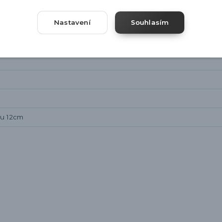
Nastavení
Souhlasím
pu 12cm