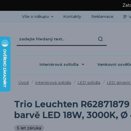
Zato
Vše o nákupu
Kontakty
Reklamace
V
Interiérová svítidla
Venkovní osvětl
Úvod
Interiérová svítidla
LED svítidla
LED stropní 
Trio Leuchten R62871879 P
barvě LED 18W, 3000K, Ø
5 let záruka