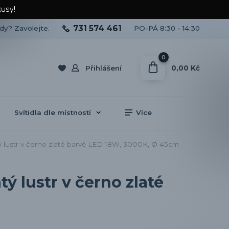
kusy!
731 574 461
ady? Zavolejte.
PO-PÁ 8:30 - 14:30
0
0,00 Kč
Přihlášení
Svítidla dle místností
Více
ý lustr v černo zlaté barvě LED 18W, 3000K, Ø 45cm
ý lustr v černo zlaté