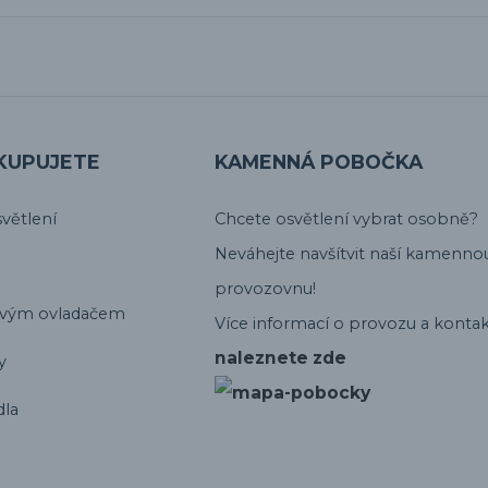
KUPUJETE
KAMENNÁ POBOČKA
větlení
Chcete osvětlení vybrat osobně?
Neváhejte navšítvit naší kamenno
provozovnu!
ovým ovladačem
Více informací o provozu a kontak
naleznete zde
y
dla