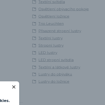
Textilní svítidla
Osvětlení obývacího pokoje
Osvětlení ložnice
Trio Leuchten
Přisazené stropní lustry
Textilní lustry
Stropní lustry
LED lustry
LED stropní svítidla
Textilní a látkové lustry
Lustry do obýváku
Lustry do ložnice
kies.