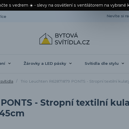
čte s vedrem ☀️ - slevy na osvětlení s ventilátorem na vybrané 
Nevíte si r
íce
ení
Žárovky a LED pásky
Svítidla dle stylu
svítidla
Trio Leuchten R62871879 PONTS - Stropní textilní kulat
ONTS - Stropní textilní kulat
 45cm