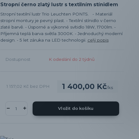
Stropní černo zlatý lustr s textilním stínidlem
Stropní textilní lustr Trio Leuchten PONTS. - Materiál
stropní montury je pevný plast. - Textilní stínidlo v černo
zlaté barvě. - Úsporné a výkonné svítidlo 18W, 1700lm. -
Příjemná teplá barva světla 3000K. - Jednoduchý moderní
design. - 5 let záruka na LED technologii.
celý popis
Dostupnost
K odeslání do 2 týdnů
1 400,00 Kč
1 157,02 Kč
bez DPH
/
ks
Vložit do košíku