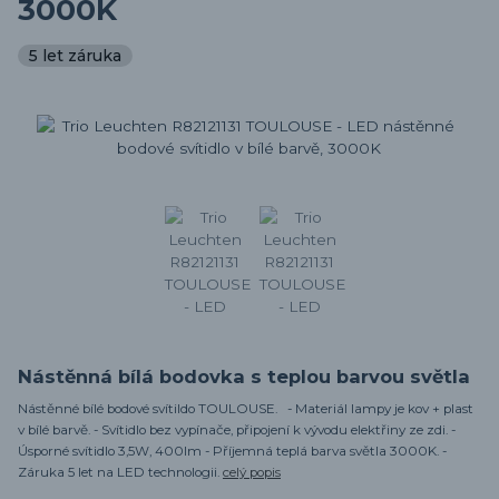
3000K
5 let záruka
Nástěnná bílá bodovka s teplou barvou světla
Nástěnné bílé bodové svítildo TOULOUSE. - Materiál lampy je kov + plast
v bílé barvě. - Svítidlo bez vypínače, připojení k vývodu elektřiny ze zdi. -
Úsporné svítidlo 3,5W, 400lm - Příjemná teplá barva světla 3000K. -
Záruka 5 let na LED technologii.
celý popis