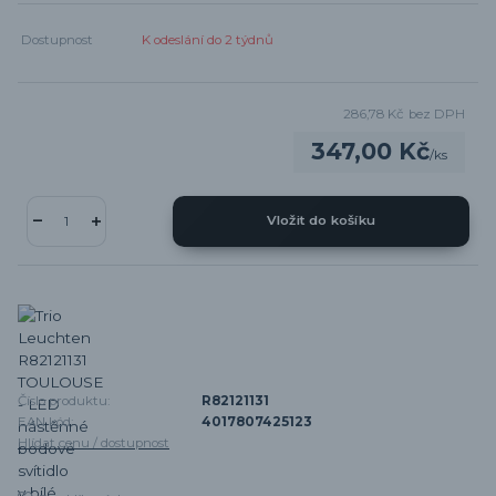
Dostupnost
K odeslání do 2 týdnů
286,78 Kč
bez DPH
347,00 Kč
/
ks
Vložit do košíku
Číslo produktu:
R82121131
EAN kód:
4017807425123
Hlídat cenu / dostupnost