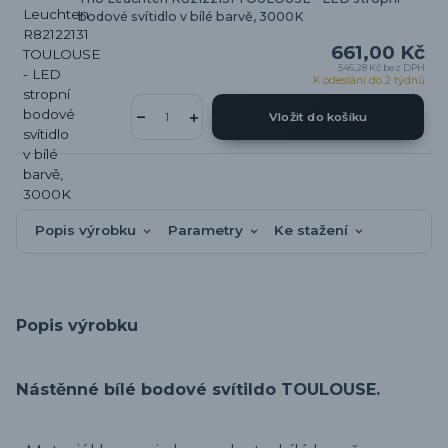
bodové svítidlo v bílé barvě, 3000K
661,00 Kč
546,28 Kč
bez DPH
K odeslání do 2 týdnů
Vložit do košíku
Popis výrobku
Parametry
Ke stažení
Popis výrobku
Nástěnné bílé bodové svítildo TOULOUSE.