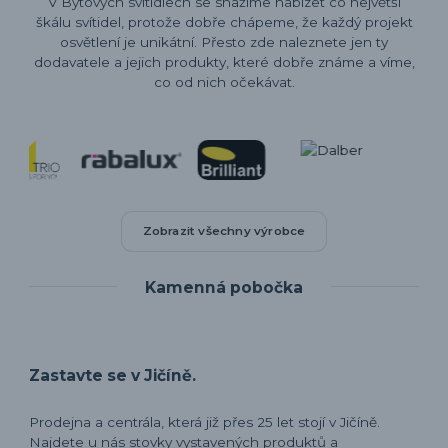
V Bytových svítidlech se snažíme nabízet co největší
škálu svítidel, protože dobře chápeme, že každý projekt
osvětlení je unikátní. Přesto zde naleznete jen ty
dodavatele a jejich produkty, které dobře známe a víme,
co od nich očekávat.
Zobrazit všechny výrobce
Kamenná pobočka
Zastavte se v Jičíně.
Prodejna a centrála, která již přes 25 let stojí v Jičíně.
Najdete u nás stovky vystavených produktů a