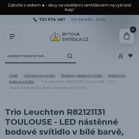
Zatočte s vedrem ☀️ - slevy na osvětlení s ventilátorem na vybrané
kusy!
731 574 461
PO-PÁ 8:30 - 14:30
0
Úvod
Interiérová svítidla
Bodovky, bodová svítidla
Nástěnná
bodová svítidla
Trio Leuchten R82121131 TOULOUSE - LED
nástěnné bodové svítidlo v bílé barvě, 3000K
Trio Leuchten R82121131
TOULOUSE - LED nástěnné
bodové svítidlo v bílé barvě,