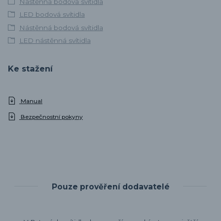
Nástěnná bodová svítidla
LED bodová svítidla
Nástěnná bodová svítidla
LED nástěnná svítidla
Ke stažení
Manual
Bezpečnostní pokyny
Pouze prověření dodavatelé