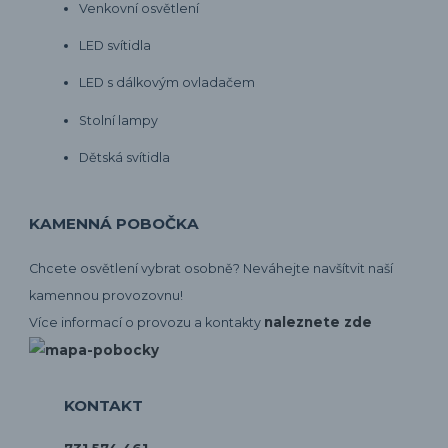
Venkovní osvětlení
LED svítidla
LED s dálkovým ovladačem
Stolní lampy
Dětská svítidla
KAMENNÁ POBOČKA
Chcete osvětlení vybrat osobně? Neváhejte navšítvit naší
kamennou provozovnu!
naleznete zde
Více informací o provozu a kontakty
KONTAKT