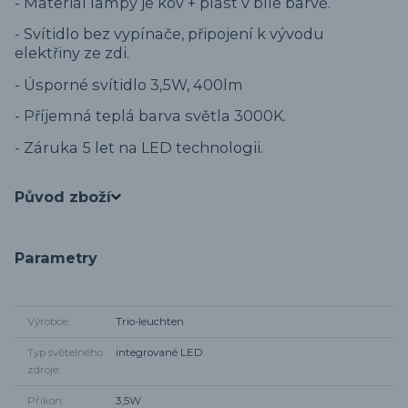
- Materiál lampy je kov + plast v bílé barvě.
- Svítidlo bez vypínače, připojení k vývodu
elektřiny ze zdi.
- Úsporné svítidlo 3,5W, 400lm
- Příjemná teplá barva světla 3000K.
- Záruka 5 let na LED technologii.
Původ zboží
Parametry
Výrobce
Trio-leuchten
Typ světelného
integrované LED
zdroje
Příkon
3,5W