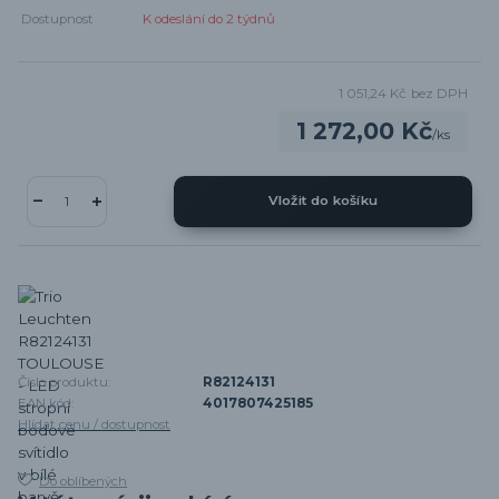
Dostupnost
K odeslání do 2 týdnů
1 051,24 Kč
bez DPH
1 272,00 Kč
/
ks
Vložit do košíku
Číslo produktu:
R82124131
EAN kód:
4017807425185
Hlídat cenu / dostupnost
Do oblíbených