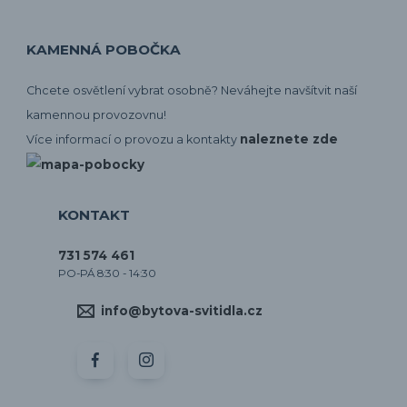
KAMENNÁ POBOČKA
Chcete osvětlení vybrat osobně? Neváhejte navšítvit naší
kamennou provozovnu!
naleznete zde
Více informací o provozu a kontakty
KONTAKT
731 574 461
PO-PÁ 8:30 - 14:30
info@bytova-svitidla.cz