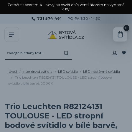
Zatočte s vedrem ☀️ - slevy na osvětlení s ventilátorem na vybrané
kusy!
731 574 461
PO-PÁ 8:30 - 14:30
0
Úvod
Interiérová svítidla
LED svítidla
LED nástěnná svítidla
Trio Leuchten R82124131 TOULOUSE - LED stropní bodové
svítidlo v bílé barvě, 3000K
Trio Leuchten R82124131
TOULOUSE - LED stropní
bodové svítidlo v bílé barvě,