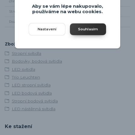
chromatičnosti
Aby se vám lépe nakupovalo,
používáme na webu cookies.
Stmívání
NE
Rozměry
Šířka 78 x 9cm, od stropu 17cm
Nastavení
Souhlasím
Zboží zařazeno v kategoriích
Stropní svítidla
Bodovky, bodová svítidla
LED svítidla
Trio Leuchten
LED stropní svítidla
LED bodová svítidla
Stropní bodová svítidla
LED nástěnná svítidla
Ke stažení