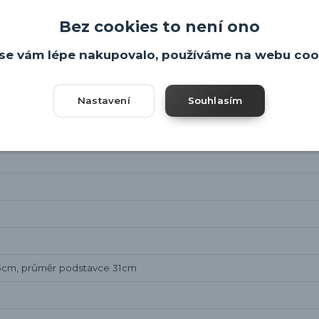
Bez cookies to není ono
se vám lépe nakupovalo, používáme na webu coo
Nastavení
Souhlasím
,5cm, průměr podstavce 31cm