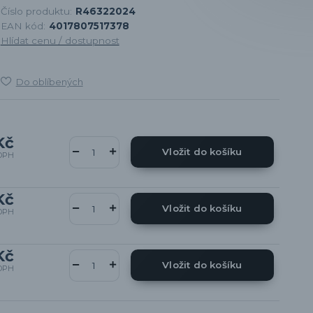
Číslo produktu:
R46322024
EAN kód:
4017807517378
Hlídat cenu / dostupnost
Do oblíbených
Kč
Vložit do košíku
DPH
Kč
Vložit do košíku
DPH
Kč
Vložit do košíku
DPH