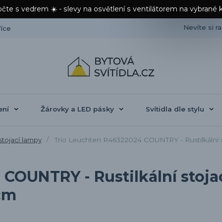
čte s vedrem ☀️ - slevy na osvětlení s ventilátorem na vybrané 
Nevíte si r
íce
ení
Žárovky a LED pásky
Svítidla dle stylu
stojací lampy
Trio Leuchten R46322024 COUNTRY - Rustilkální sto
COUNTRY - Rustilkální stoja
4cm