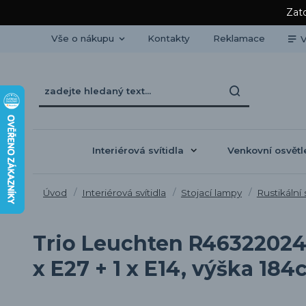
Zato
Vše o nákupu
Kontakty
Reklamace
V
Interiérová svítidla
Venkovní osvětl
Úvod
Interiérová svítidla
Stojací lampy
Rustikální 
Trio Leuchten R46322024 
x E27 + 1 x E14, výška 18