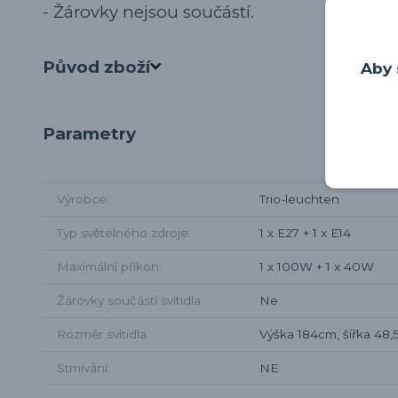
- Žárovky nejsou součástí.
Původ zboží
Aby 
Parametry
Výrobce
Trio-leuchten
Typ světelného zdroje
1 x E27 + 1 x E14
Maximální příkon
1 x 100W + 1 x 40W
Žárovky součástí svítidla
Ne
Rozměr svítidla
Výška 184cm, šířka 48
Stmívání
NE