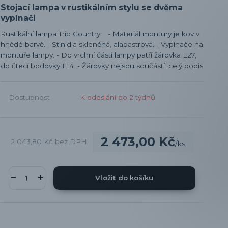
Stojací lampa v rustikálním stylu se dvěma
vypínači
Rustikální lampa Trio Country. - Materiál montury je kov v
hnědé barvě. - Stínidla skleněná, alabastrová. - Vypínače na
montuře lampy. - Do vrchní části lampy patří žárovka E27,
do čtecí bodovky E14. - Žárovky nejsou součástí.
celý popis
Dostupnost
K odeslání do 2 týdnů
2 473,00 Kč
2 043,80 Kč
bez DPH
/
ks
Vložit do košíku