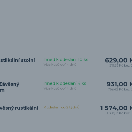
629,00 
ihned k odeslání 10 ks
ilkální stolní
Více kusů do 14 dnů
519,83 Kč
bez 
931,00 
ihned k odeslání 4 ks
Závěsný
Více kusů do 14 dnů
cm
769,42 Kč
bez 
1 574,00 
K odeslání do 2 týdnů
ěsný rustikální
1 300,83 Kč
bez 