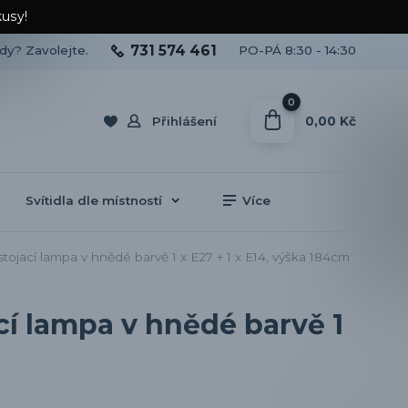
kusy!
731 574 461
ady? Zavolejte.
PO-PÁ 8:30 - 14:30
0
0,00 Kč
Přihlášení
Svítidla dle místností
Více
jací lampa v hnědé barvě 1 x E27 + 1 x E14, výška 184cm
cí lampa v hnědé barvě 1