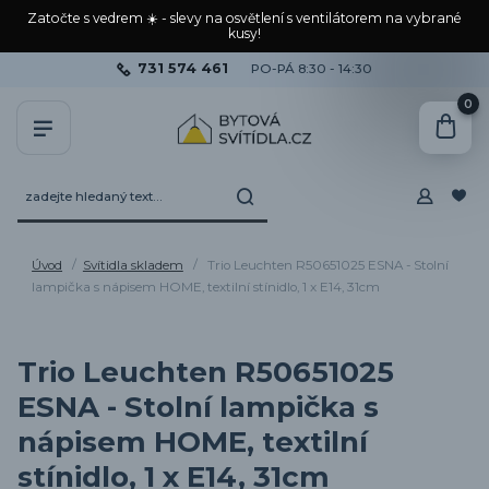
Zatočte s vedrem ☀️ - slevy na osvětlení s ventilátorem na vybrané
kusy!
731 574 461
PO-PÁ 8:30 - 14:30
0
Úvod
Svítidla skladem
Trio Leuchten R50651025 ESNA - Stolní
lampička s nápisem HOME, textilní stínidlo, 1 x E14, 31cm
Trio Leuchten R50651025
ESNA - Stolní lampička s
nápisem HOME, textilní
stínidlo, 1 x E14, 31cm