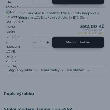
Trio Leuchten R50661025 ESNA - Stolní lampička s
nápisem LOVE, textilní stínidlo, 1 x E14, 31cm
392,00 Kč
323,97 Kč
bez DPH
K odeslání do 2 týdnů
Vložit do košíku
Popis výrobku
Parametry
Ke stažení
Popis výrobku
Stolní moderní lampa Trio ESNA.