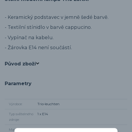
- Keramický podstavec v jemně šedé barvě.
- Textilní stínidlo v barvě cappucino.
- Vypínač na kabelu.
- Žárovka E14 není součástí.
Původ zboží
Parametry
Výrobce
Trio-leuchten
Typ světelného
1 x E14
zdroje
Maximální
1 x 40W