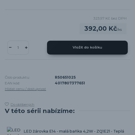
323,97 Kč
bez DPH
392,00 Kč
/
ks
Vložit do košíku
Číslo produktu:
R50651025
EAN kód:
4017807377651
Hlídat cenu / dostupnost
Do oblíbených
V této sérii nabízíme:
LED žárovka E14 - malá baňka 4,2W - ZQ1E21 - Teplá