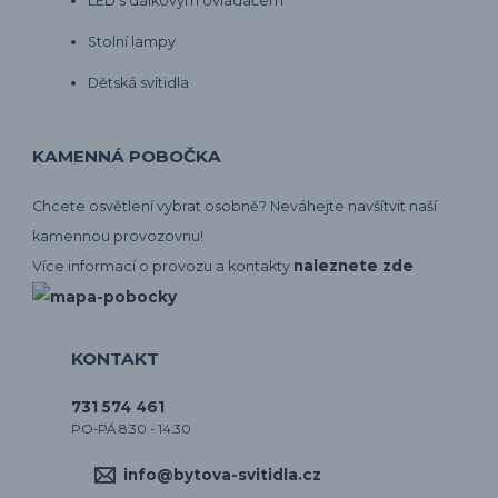
LED s dálkovým ovladačem
Stolní lampy
Dětská svítidla
KAMENNÁ POBOČKA
Chcete osvětlení vybrat osobně? Neváhejte navšítvit naší
kamennou provozovnu!
naleznete zde
Více informací o provozu a kontakty
KONTAKT
731 574 461
PO-PÁ 8:30 - 14:30
info@bytova-svitidla.cz