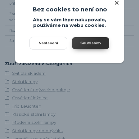
příkon
Bez cookies to není ono
Žárovka součástí
Ne
Aby se vám lépe nakupovalo,
svítidla
používáme na webu cookies.
Rozměr svítidla
Výška 31cm, průměr 16cm
Stmívání
NE
Nastavení
Souhlasím
Zboží zařazeno v kategoriích
Svítidla skladem
Stolní lampy
Osvětlení obývacího pokoje
Osvětlení ložnice
Trio Leuchten
Klasické stolní lampy
Moderní stolní lampy
Stolní lampy do obýváku
Lampičky na noční stolek